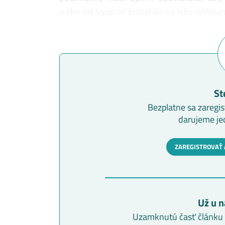
a ako má vyzerať žiadanka na laboratóriu
St
Bezplatne sa zaregis
darujeme je
ZAREGISTROVAŤ 
Už u n
Uzamknutú časť článku s