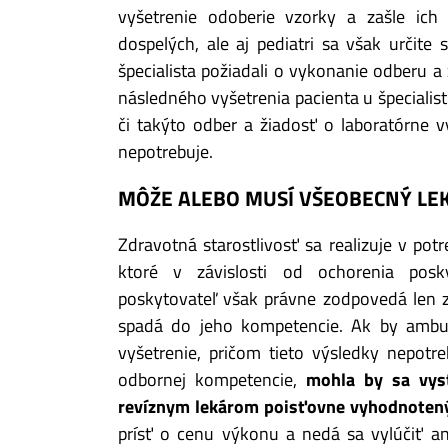
vyšetrenie odoberie vzorky a zašle ich 
dospelých, ale aj pediatri sa však určite s
špecialista požiadali o vykonanie odberu 
následného vyšetrenia pacienta u špecialist
či takýto odber a žiadosť o laboratórne v
nepotrebuje.
MÔŽE ALEBO MUSÍ VŠEOBECNÝ LEK
Zdravotná starostlivosť sa realizuje v pot
ktoré v závislosti od ochorenia posky
poskytovateľ však právne zodpovedá len za
spadá do jeho kompetencie. Ak by ambula
vyšetrenie, pričom tieto výsledky nepotre
odbornej kompetencie,
mohla by sa vyst
revíznym lekárom poisťovne vyhodnoten
prísť o cenu výkonu a nedá sa vylúčiť a