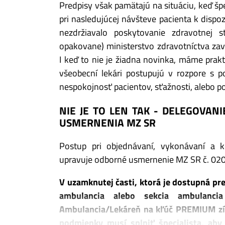
Predpisy však pamätajú na situáciu, keď špe
pri nasledujúcej návšteve pacienta k dispoz
nezdržiavalo poskytovanie zdravotnej s
opakovane) ministerstvo zdravotníctva zavie
I keď to nie je žiadna novinka, máme prakti
všeobecní lekári postupujú v rozpore s 
nespokojnosť pacientov, sťažnosti, alebo po
NIE JE TO LEN TAK - DELEGOVAN
USMERNENIA MZ SR
Postup pri objednávaní, vykonávaní a ko
upravuje odborné usmernenie MZ SR č. 02
V uzamknutej časti, ktorá je dostupná pr
ambulancia alebo sekcia ambulancia
Ambulancia/Lekáreň na kľúč PREMIUM
z
podmienky musí splniť špecialista, aby