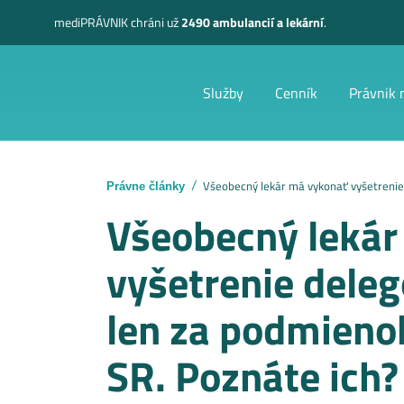
mediPRÁVNIK
chráni už
2490 ambulancií a lekární
.
Služby
Cenník
Právnik 
Všeobecný lekár má vykonať vyšetrenie de
Právne články
Všeobecný lekár
vyšetrenie dele
len za podmieno
SR. Poznáte ich?