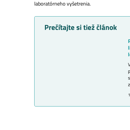
laboratórneho vyšetrenia.
Prečítajte si tiež článok
s
z
1