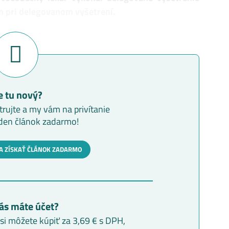
m pri delegovanom vyšetrení.
e tu nový?
trujte a my vám na privítanie
den článok zadarmo!
A ZÍSKAŤ ČLÁNOK ZADARMO
ás máte účet?
i môžete kúpiť za 3,69 € s DPH,