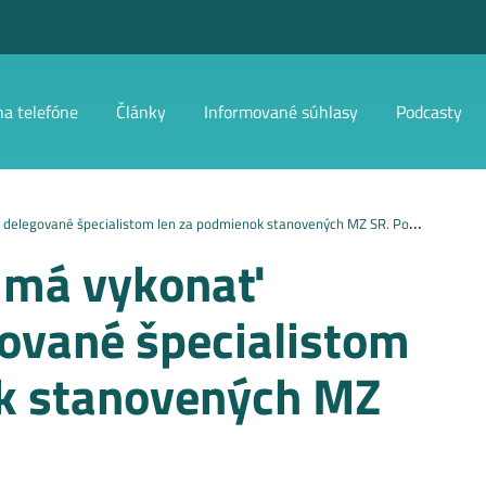
na telefóne
Články
Informované súhlasy
Podcasty
legované špecialistom len za podmienok stanovených MZ SR. Poznáte ich?
 má vykonať
gované špecialistom
k stanovených MZ