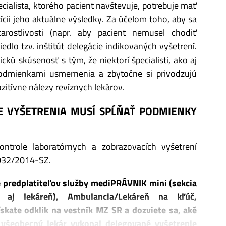
cialista, ktorého pacient navštevuje, potrebuje mať
ícii jeho aktuálne výsledky. Za účelom toho, aby sa
tarostlivosti (napr. aby pacient nemusel chodiť
dlo tzv. inštitút delegácie indikovaných vyšetrení.
ckú skúsenosť s tým, že niektorí špecialisti, ako aj
podmienkami usmernenia a zbytočne si privodzujú
zitívne nálezy revíznych lekárov.
IE VYŠETRENIA MUSÍ SPĹŇAŤ PODMIENKY
ntrole laboratórnych a zobrazovacích vyšetrení
032/2014-SZ.
e predplatiteľov služby mediPRÁVNIK mini (sekcia
 aj lekáreň), Ambulancia/Lekáreň na kľúč,
ískate odklik na vestník MZ SR a dozviete sa, aké
 všeobecný lekár vykonal delegované vyšetrenie