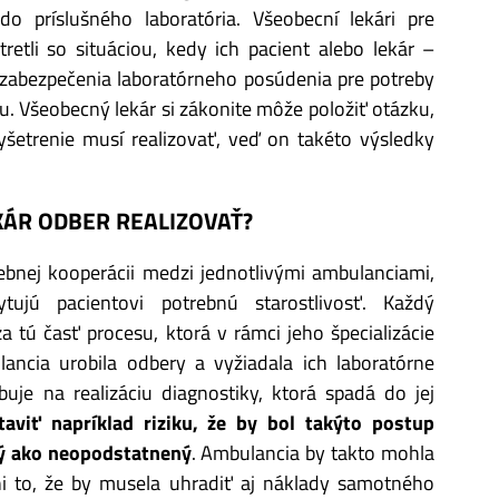
do príslušného laboratória. Všeobecní lekári pre
tretli so situáciou, kedy ich pacient alebo lekár –
a zabezpečenia laboratórneho posúdenia pre potreby
u. Všeobecný lekár si zákonite môže položiť otázku,
yšetrenie musí realizovať, veď on takéto výsledky
ÁR ODBER REALIZOVAŤ?
rebnej kooperácii medzi jednotlivými ambulanciami,
tujú pacientovi potrebnú starostlivosť. Každý
 tú časť procesu, ktorá v rámci jeho špecializácie
ncia urobila odbery a vyžiadala ich laboratórne
buje na realizáciu diagnostiky, ktorá spadá do jej
aviť napríklad riziku, že by bol takýto postup
ý ako neopodstatnený
. Ambulancia by takto mohla
ni to, že by musela uhradiť aj náklady samotného