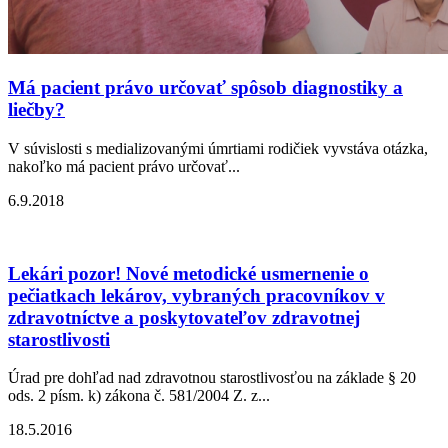
Má pacient právo určovať spôsob diagnostiky a
liečby?
V súvislosti s medializovanými úmrtiami rodičiek vyvstáva otázka,
nakoľko má pacient právo určovať...
6.9.2018
Lekári pozor! Nové metodické usmernenie o
pečiatkach lekárov, vybraných pracovníkov v
zdravotníctve a poskytovateľov zdravotnej
starostlivosti
Úrad pre dohľad nad zdravotnou starostlivosťou na základe § 20
ods. 2 písm. k) zákona č. 581/2004 Z. z...
18.5.2016