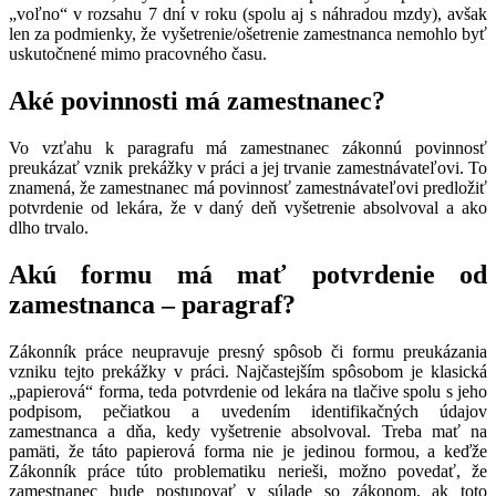
„voľno“ v rozsahu 7 dní v roku (spolu aj s náhradou mzdy), avšak
len za podmienky, že vyšetrenie/ošetrenie zamestnanca nemohlo byť
uskutočnené mimo pracovného času.
Aké povinnosti má zamestnanec?
Vo vzťahu k paragrafu má zamestnanec zákonnú povinnosť
preukázať vznik prekážky v práci a jej trvanie zamestnávateľovi. To
znamená, že zamestnanec má povinnosť zamestnávateľovi predložiť
potvrdenie od lekára, že v daný deň vyšetrenie absolvoval a ako
dlho trvalo.
Akú formu má mať potvrdenie od
zamestnanca – paragraf?
Zákonník práce neupravuje presný spôsob či formu preukázania
vzniku tejto prekážky v práci. Najčastejším spôsobom je klasická
„papierová“ forma, teda potvrdenie od lekára na tlačive spolu s jeho
podpisom, pečiatkou a uvedením identifikačných údajov
zamestnanca a dňa, kedy vyšetrenie absolvoval. Treba mať na
pamäti, že táto papierová forma nie je jedinou formou, a keďže
Zákonník práce túto problematiku nerieši, možno povedať, že
zamestnanec bude postupovať v súlade so zákonom, ak toto