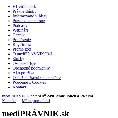
Hlavná stránka
Právne články
Informované súhlasy
Právnik na telefóne
Podcasty
Webináre
Cenník
Prihlásenie
Registrácia
Promo kód
O mediPRÁVNIKOVI
Služby
Osobné údaje
Obchodné podmienky
Ako používať
O službe Právnik na telefóne
Poučenie o Cookies
Kontakt
mediPRÁVNIK
chráni už
2490 ambulancií a lekární
.
Kontakt
Mám promo kód
mediPRÁVNIK.sk