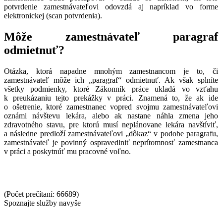
potvrdenie zamestnávateľovi odovzdá aj napríklad vo forme
elektronickej (scan potvrdenia).
Môže zamestnávateľ paragraf
odmietnuť?
Otázka, ktorá napadne mnohým zamestnancom je to, či
zamestnávateľ môže ich „paragraf“ odmietnuť. Ak však splníte
všetky podmienky, ktoré Zákonník práce ukladá vo vzťahu
k preukázaniu tejto prekážky v práci. Znamená to, že ak ide
o ošetrenie, ktoré zamestnanec vopred svojmu zamestnávateľovi
oznámi návštevu lekára, alebo ak nastane náhla zmena jeho
zdravotného stavu, pre ktorú musí neplánovane lekára navštíviť,
a následne predloží zamestnávateľovi „dôkaz“ v podobe paragrafu,
zamestnávateľ je povinný ospravedlniť neprítomnosť zamestnanca
v práci a poskytnúť mu pracovné voľno.
(Počet prečítaní: 66689)
Spoznajte služby navyše