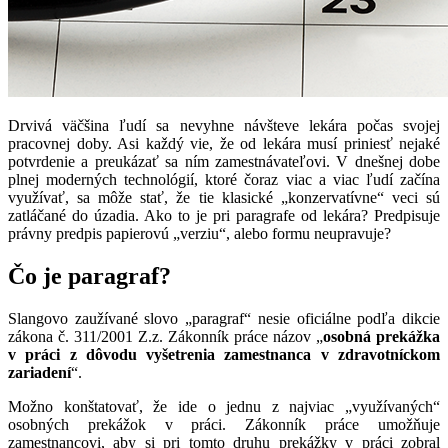
Drvivá väčšina ľudí sa nevyhne návšteve lekára počas svojej
pracovnej doby. Asi každý vie, že od lekára musí priniesť nejaké
potvrdenie a preukázať sa ním zamestnávateľovi. V dnešnej dobe
plnej moderných technológií, ktoré čoraz viac a viac ľudí začína
využívať, sa môže stať, že tie klasické „konzervatívne“ veci sú
zatláčané do úzadia. Ako to je pri paragrafe od lekára? Predpisuje
právny predpis papierovú „verziu“, alebo formu neupravuje?
Čo je paragraf?
Slangovo zaužívané slovo „paragraf“ nesie oficiálne podľa dikcie
zákona č. 311/2001 Z.z. Zákonník práce názov „
osobná prekážka
v práci z dôvodu vyšetrenia zamestnanca v zdravotníckom
zariadení
“.
Možno konštatovať, že ide o jednu z najviac „využívaných“
osobných prekážok v práci. Zákonník práce umožňuje
zamestnancovi, aby si pri tomto druhu prekážky v práci zobral