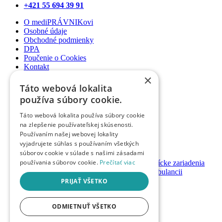
+421 55 694 39 91
O mediPRÁVNIKovi
Osobné údaje
Obchodné podmienky
DPA
Poučenie o Cookies
Kontakt
×
Newsletter
Táto webová lokalita
Články
používa súbory cookie.
Podcasty
Webináre
Táto webová lokalita používa súbory cookie
Informované súhlasy
na zlepšenie používateľskej skúsenosti.
Právny web pre ambulancie
Používaním našej webovej lokality
Právnik na telefóne
vyjadrujete súhlas s používaním všetkých
súborov cookie v súlade s našimi zásadami
GDPR ambulancie / lekárne
používania súborov cookie.
Prečítať viac
Systémy bezpečnosti pacienta pre zdravotnícke zariadenia
Nastavenie priamych platieb pacienta v ambulancii
Založenie / prevody ambulancií a lekární
PRIJAŤ VŠETKO
Registrácia
ODMIETNUŤ VŠETKO
Prihlásenie
Návody & manuály