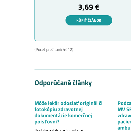
3,69 €
KÚPIŤ ČLÁNOK
(Počet prečítaní: 4412)
Odporúčané články
Môže lekár odoslať originál či
Podca
fotokópiu zdravotnej
MV SR
dokumentácie komerčnej
zdrav
poisťovni?
pacien
ambul
Problematika zdravotnej