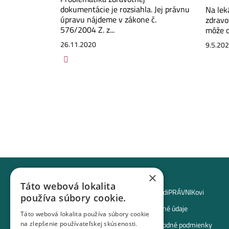
dokumentácie je rozsiahla. Jej právnu
Na lek
úpravu nájdeme v zákone č.
zdravo
576/2004 Z. z...
môže ob
26.11.2020
9.5.20
×
Táto webová lokalita
O mediPRÁVNIKovi
používa súbory cookie.
Osobné údaje
Potrebujete poradiť?
Táto webová lokalita používa súbory cookie
na zlepšenie používateľskej skúsenosti.
Obchodné podmienky
podpora@medipravnik.sk