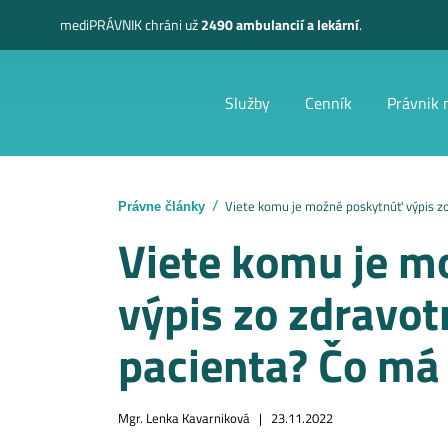
mediPRÁVNIK
chráni už
2490 ambulancií a lekární
.
Služby
Cenník
Právnik 
Viete komu je možné poskytnúť výpis z
Právne články
Viete komu je m
výpis zo zdravo
pacienta? Čo má
Mgr. Lenka Kavarniková |
23.11.2022