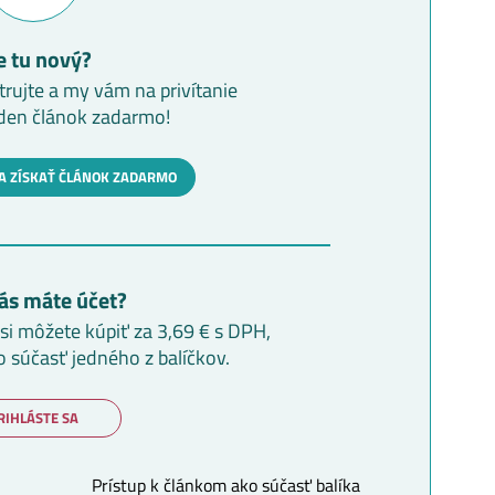
e tu nový?
trujte a my vám na privítanie
den článok zadarmo!
A ZÍSKAŤ ČLÁNOK ZADARMO
ás máte účet?
i môžete kúpiť za 3,69 € s DPH,
o súčasť jedného z balíčkov.
RIHLÁSTE SA
Prístup k článkom ako súčasť balíka