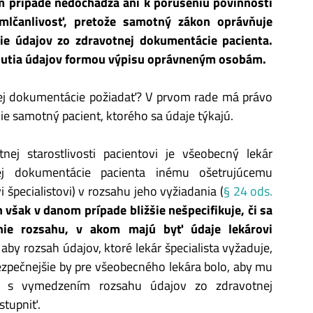
m prípade nedochádza ani k porušeniu povinnosti
mlčanlivosť, pretože samotný zákon oprávňuje
ie údajov zo zdravotnej dokumentácie pacienta.
tnutia údajov formou výpisu oprávneným osobám.
nej dokumentácie požiadať? V prvom rade má právo
e samotný pacient, ktorého sa údaje týkajú.
nej starostlivosti pacientovi je všeobecný lekár
ej dokumentácie pacienta inému ošetrujúcemu
 špecialistovi) v rozsahu jeho vyžiadania (
§ 24 ods.
však v danom prípade bližšie nešpecifikuje, či sa
nie rozsahu, v akom majú byť údaje lekárovi
 aby rozsah údajov, ktoré lekár špecialista vyžaduje,
bezpečnejšie by pre všeobecného lekára bolo, aby mu
osť s vymedzením rozsahu údajov zo zdravotnej
stupniť.