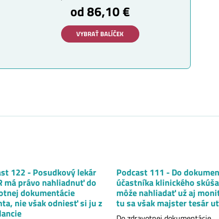
od 86,10 €
VYBRAŤ BALÍČEK
st 122 - Posudkový lekár
Podcast 111 - Do dokumen
 má právo nahliadnuť do
účastníka klinického skúša
otnej dokumentácie
môže nahliadať už aj monit
ta, nie však odniesť si ju z
tu sa však majster tesár uť
ancie
Do zdravotnej dokumentácie