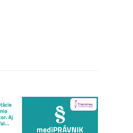
tácie
nia
or. Aj
al...