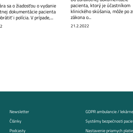
pacienta, ktorý je účastníkom
ára sa o žiadosťou o vydanie
klinického skúšania, môže po 
tnej dokumentácie pacienta
zákona o...
rátiť i polícia. V prípade,...
21.2.2022
22
Newsletter
GDPR ambulancie / lekárn
Články
Systémy bezpečnosti pacien
Podcasty
Nastavenie priamych platie