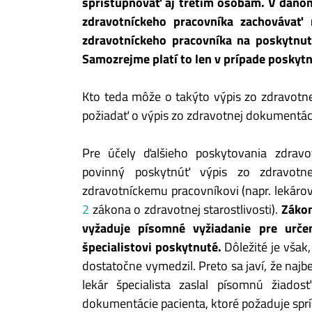
sprístupňovať aj tretím osobám. V dano
zdravotníckeho pracovníka zachovávať 
zdravotníckeho pracovníka na poskytnut
Samozrejme platí to len v prípade posky
Kto teda môže o takýto výpis zo zdravot
požiadať o výpis zo zdravotnej dokumentáci
Pre účely ďalšieho poskytovania zdravot
povinný poskytnúť výpis zo zdravotn
zdravotníckemu pracovníkovi (napr. lekárovi
2
zákona o zdravotnej starostlivosti).
Zákon 
vyžaduje písomné vyžiadanie pre urče
špecialistovi poskytnuté.
Dôležité je však,
dostatočne vymedzil. Preto sa javí, že naj
lekár špecialista zaslal písomnú žiad
dokumentácie pacienta, ktoré požaduje sprí