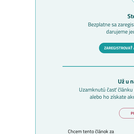
St
Bezplatne sa zaregis
darujeme je
ZAREGISTROVAŤ 
Už u n
Uzamknutú časť článku s
alebo ho získate ak
P
Chcem tento článok za