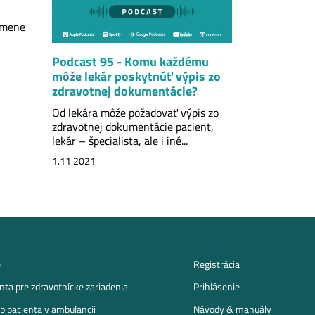
zmene
Podcast 95 - Komu každému
môže lekár poskytnúť výpis zo
zdravotnej dokumentácie?
Od lekára môže požadovať výpis zo
zdravotnej dokumentácie pacient,
lekár – špecialista, ale i iné...
1.11.2021
e
Registrácia
ta pre zdravotnícke zariadenia
Prihlásenie
b pacienta v ambulancii
Návody & manuály