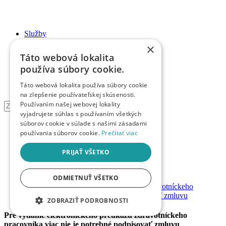
Služby
Cenník
×
Právnik na telefóne
Táto webová lokalita
Články
používa súbory cookie.
Informované súhlasy
Podcasty
Táto webová lokalita používa súbory cookie
Webináre
na zlepšenie používateľskej skúsenosti.
Používaním našej webovej lokality
×
vyjadrujete súhlas s používaním všetkých
súborov cookie v súlade s našimi zásadami
0
používania súborov cookie.
Prečítať viac
Účet
PRIJAŤ VŠETKO
Právne články
ODMIETNUŤ VŠETKO
Pre vydanie elektronického preukazu zdravotníckeho
pracovníka viac nie je potrebné podpisovať zmluvu
ZOBRAZIŤ PODROBNOSTI
Pre vydanie elektronického preukazu zdravotníckeho
pracovníka viac nie je potrebné podpisovať zmluvu