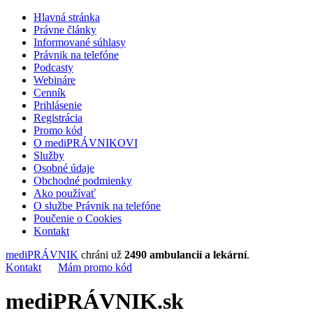
Hlavná stránka
Právne články
Informované súhlasy
Právnik na telefóne
Podcasty
Webináre
Cenník
Prihlásenie
Registrácia
Promo kód
O mediPRÁVNIKOVI
Služby
Osobné údaje
Obchodné podmienky
Ako používať
O službe Právnik na telefóne
Poučenie o Cookies
Kontakt
mediPRÁVNIK
chráni už
2490 ambulancií a lekární
.
Kontakt
Mám promo kód
mediPRÁVNIK.sk