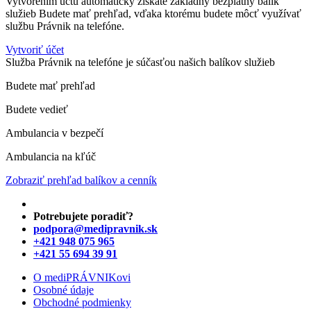
Vytvorením účtu automaticky získate základný bezplatný balík
služieb Budete mať prehľad, vďaka ktorému budete môcť využívať
službu Právnik na telefóne.
Vytvoriť účet
Služba Právnik na telefóne je súčasťou našich balíkov služieb
Budete mať prehľad
Budete vedieť
Ambulancia v bezpečí
Ambulancia na kľúč
Zobraziť prehľad balíkov a cenník
Potrebujete poradiť?
podpora@medipravnik.sk
+421 948 075 965
+421 55 694 39 91
O mediPRÁVNIKovi
Osobné údaje
Obchodné podmienky