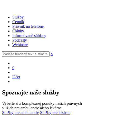
Služby
Cenník
Právnik na telefóne
Články
Informované súhlasy
Podcasty
Webináre
×
0
Účet
Spoznajte naše služby
Vyberte si z komplexnej ponuky našich právnych
služieb pre ambulancie alebo lekárne.
Služby pre ambulancie
Služby pre lekárne