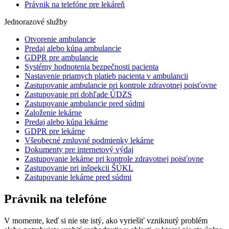
Právnik na telefóne pre lekáreň
Jednorazové služby
Otvorenie ambulancie
Predaj alebo kúpa ambulancie
GDPR pre ambulancie
Systémy hodnotenia bezpečnosti pacienta
Nastavenie priamych platieb pacienta v ambulancii
Zastupovanie ambulancie pri kontrole zdravotnej poisťovne
Zastupovanie pri dohľade ÚDZS
Zastupovanie ambulancie pred súdmi
Založenie lekárne
Predaj alebo kúpa lekárne
GDPR pre lekárne
Všeobecné zmluvné podmienky lekárne
Dokumenty pre internetový výdaj
Zastupovanie lekárne pri kontrole zdravotnej poisťovne
Zastupovanie pri inšpekcii ŠÚKL
Zastupovanie lekárne pred súdmi
Právnik na telefóne
V momente, keď si nie ste istý, ako vyriešiť vzniknutý problém