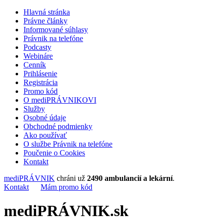
Hlavná stránka
Právne články
Informované súhlasy
Právnik na telefóne
Podcasty
Webináre
Cenník
Prihlásenie
Registrácia
Promo kód
O mediPRÁVNIKOVI
Služby
Osobné údaje
Obchodné podmienky
Ako používať
O službe Právnik na telefóne
Poučenie o Cookies
Kontakt
mediPRÁVNIK
chráni už
2490 ambulancií a lekární
.
Kontakt
Mám promo kód
mediPRÁVNIK.sk