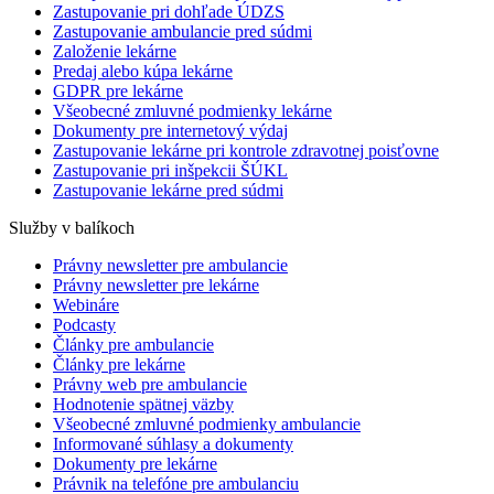
Zastupovanie pri dohľade ÚDZS
Zastupovanie ambulancie pred súdmi
Založenie lekárne
Predaj alebo kúpa lekárne
GDPR pre lekárne
Všeobecné zmluvné podmienky lekárne
Dokumenty pre internetový výdaj
Zastupovanie lekárne pri kontrole zdravotnej poisťovne
Zastupovanie pri inšpekcii ŠÚKL
Zastupovanie lekárne pred súdmi
Služby v balíkoch
Právny newsletter pre ambulancie
Právny newsletter pre lekárne
Webináre
Podcasty
Články pre ambulancie
Články pre lekárne
Právny web pre ambulancie
Hodnotenie spätnej väzby
Všeobecné zmluvné podmienky ambulancie
Informované súhlasy a dokumenty
Dokumenty pre lekárne
Právnik na telefóne pre ambulanciu