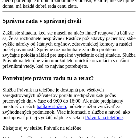
alebo potrebujete urobiť rozhodnutie v oblasti, v ktorej nie ste úplne
doma, má každá dobrá rada cenu zlata.
Správna rada v správnej chvíli
Zažili ste situáciu, keď ste museli na niečo ihneď reagovať a báli ste
sa, že sa rozhodnete nesprávne? Rastúce požiadavky pacientov, stále
vyššie nároky od štátnych orgánov, zdravotníckej komory a rastúci
počet povinností. Správne rozhodnutia v zárodku problému
zvyčajne položia základ pre úspešné vyriešenie celej situácie. Služba
Právnik na telefóne vám umožní telefonickú konzultáciu s našími
právnikmi vtedy, keď to najviac potrebujete.
Potrebujete právnu radu tu a teraz?
Služba Právnik na telefóne je dostupná pre všetkých
zaregistrovaných užívateľov portálu mediprávnik.sk počas
pracovných dní v čase od 9:00 do 16:00. Ak máte predplatený
niektorý z našich
balíkov služieb
, môžete službu využívať za
zvýhodnených podmienok. Viac informácií o službe a návod, ako
postupovať pri jej využití, nájdete v sekcii
Právnik na telefóne
.
Získajte aj vy službu Právnik na telefóne