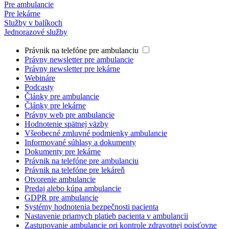
Pre ambulancie
Pre lekárne
Služby v balíkoch
Jednorazové služby
Právnik na telefóne pre ambulanciu
Právny newsletter pre ambulancie
Právny newsletter pre lekárne
Webináre
Podcasty
Články pre ambulancie
Články pre lekárne
Právny web pre ambulancie
Hodnotenie spätnej väzby
Všeobecné zmluvné podmienky ambulancie
Informované súhlasy a dokumenty
Dokumenty pre lekárne
Právnik na telefóne pre ambulanciu
Právnik na telefóne pre lekáreň
Otvorenie ambulancie
Predaj alebo kúpa ambulancie
GDPR pre ambulancie
Systémy hodnotenia bezpečnosti pacienta
Nastavenie priamych platieb pacienta v ambulancii
Zastupovanie ambulancie pri kontrole zdravotnej poisťovne