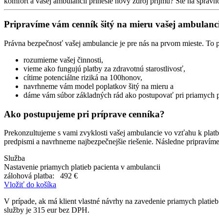
komfort a vašej ambulancii prinesie nový zdroj príjmu? Ste na správ
Pripravíme vám cenník šitý na mieru vašej ambulanci
Právna bezpečnosť vašej ambulancie je pre nás na prvom mieste. To pl
rozumieme vašej činnosti,
vieme ako fungujú platby za zdravotnú starostlivosť,
cítime potenciálne riziká na 100honov,
navrhneme vám model poplatkov šitý na mieru a
dáme vám súbor základných rád ako postupovať pri priamych p
Ako postupujeme pri príprave cenníka?
Prekonzultujeme s vami zvyklosti vašej ambulancie vo vzťahu k platb
predpismi a navrhneme najbezpečnejšie riešenie. Následne pripravíme
Služba
Nastavenie priamych platieb pacienta v ambulancii
zálohová platba:
492 €
Vložiť do košíka
V prípade, ak má klient vlastné návrhy na zavedenie priamych platieb
služby je 315 eur bez DPH.