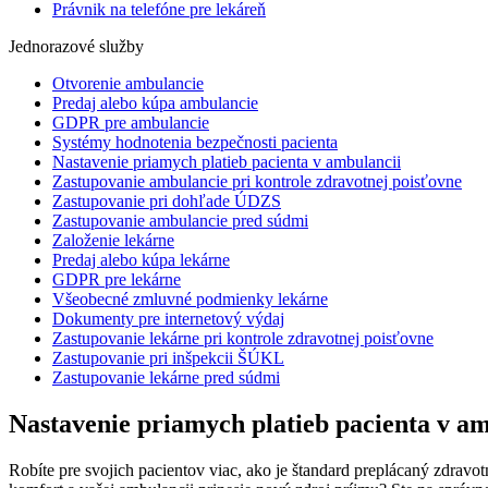
Právnik na telefóne pre lekáreň
Jednorazové služby
Otvorenie ambulancie
Predaj alebo kúpa ambulancie
GDPR pre ambulancie
Systémy hodnotenia bezpečnosti pacienta
Nastavenie priamych platieb pacienta v ambulancii
Zastupovanie ambulancie pri kontrole zdravotnej poisťovne
Zastupovanie pri dohľade ÚDZS
Zastupovanie ambulancie pred súdmi
Založenie lekárne
Predaj alebo kúpa lekárne
GDPR pre lekárne
Všeobecné zmluvné podmienky lekárne
Dokumenty pre internetový výdaj
Zastupovanie lekárne pri kontrole zdravotnej poisťovne
Zastupovanie pri inšpekcii ŠÚKL
Zastupovanie lekárne pred súdmi
Nastavenie priamych platieb pacienta v a
Robíte pre svojich pacientov viac, ako je štandard preplácaný zdravo