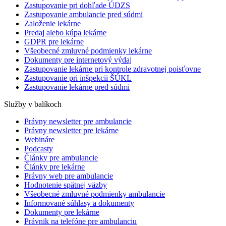
Zastupovanie pri dohľade ÚDZS
Zastupovanie ambulancie pred súdmi
Založenie lekárne
Predaj alebo kúpa lekárne
GDPR pre lekárne
Všeobecné zmluvné podmienky lekárne
Dokumenty pre internetový výdaj
Zastupovanie lekárne pri kontrole zdravotnej poisťovne
Zastupovanie pri inšpekcii ŠÚKL
Zastupovanie lekárne pred súdmi
Služby v balíkoch
Právny newsletter pre ambulancie
Právny newsletter pre lekárne
Webináre
Podcasty
Články pre ambulancie
Články pre lekárne
Právny web pre ambulancie
Hodnotenie spätnej väzby
Všeobecné zmluvné podmienky ambulancie
Informované súhlasy a dokumenty
Dokumenty pre lekárne
Právnik na telefóne pre ambulanciu