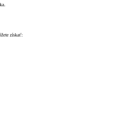
ka.
žete získať: