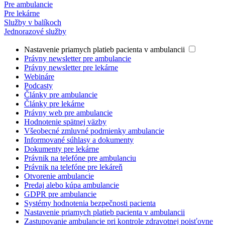
Pre ambulancie
Pre lekárne
Služby v balíkoch
Jednorazové služby
Nastavenie priamych platieb pacienta v ambulancii
Právny newsletter pre ambulancie
Právny newsletter pre lekárne
Webináre
Podcasty
Články pre ambulancie
Články pre lekárne
Právny web pre ambulancie
Hodnotenie spätnej väzby
Všeobecné zmluvné podmienky ambulancie
Informované súhlasy a dokumenty
Dokumenty pre lekárne
Právnik na telefóne pre ambulanciu
Právnik na telefóne pre lekáreň
Otvorenie ambulancie
Predaj alebo kúpa ambulancie
GDPR pre ambulancie
Systémy hodnotenia bezpečnosti pacienta
Nastavenie priamych platieb pacienta v ambulancii
Zastupovanie ambulancie pri kontrole zdravotnej poisťovne