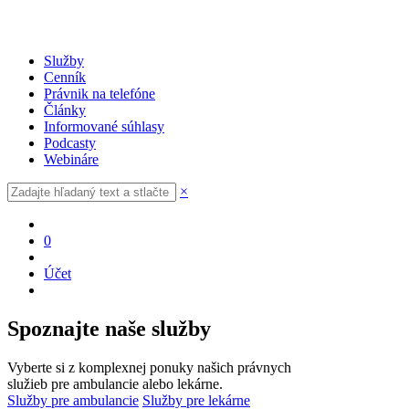
Služby
Cenník
Právnik na telefóne
Články
Informované súhlasy
Podcasty
Webináre
×
0
Účet
Spoznajte naše služby
Vyberte si z komplexnej ponuky našich právnych
služieb pre ambulancie alebo lekárne.
Služby pre ambulancie
Služby pre lekárne