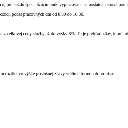
zácií, pre každú špecializáciu bude vypracovaná samostatná cenová ponu
ozícii počas pracovných dní od 8:30 do 16:30.
vu z celkovej ceny služby až do výšky 8%. Tu je prehľad zliav, ktoré mô
vám rozdiel vo výške príslušnej zľavy vrátime formou dobropisu.