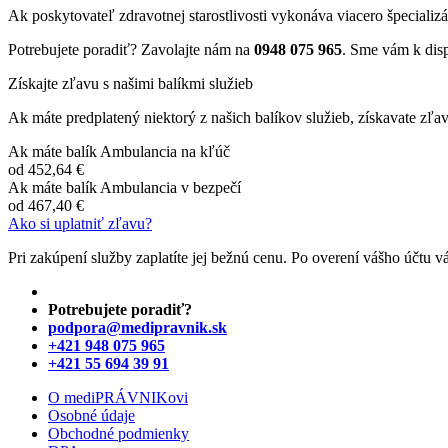
Ak poskytovateľ zdravotnej starostlivosti vykonáva viacero špeciali
Potrebujete poradiť? Zavolajte nám na
0948 075 965
. Sme vám k disp
Získajte zľavu s našimi balíkmi služieb
Ak máte predplatený niektorý z našich balíkov služieb, získavate zľa
Ak máte balík Ambulancia na kľúč
od
452,64 €
Ak máte balík Ambulancia v bezpečí
od
467,40 €
Ako si uplatniť zľavu?
Pri zakúpení služby zaplatíte jej bežnú cenu. Po overení vášho účtu 
Potrebujete poradiť?
podpora@medipravnik.sk
+421 948 075 965
+421 55 694 39 91
O mediPRÁVNIKovi
Osobné údaje
Obchodné podmienky