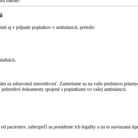
nom mieste!
i
atí aj v prípade poplatkov v ambulancii, pretože:
latbách.
ám za zdravotnú starostlivosť. Zameriame sa na vašu predstavu priamyc
 jednotlivé dokumenty spojené s poplatkami vo vašej ambulancii.
 od pacientov, zabezpečí sa posúdenie ich legality a na to naviazaná 