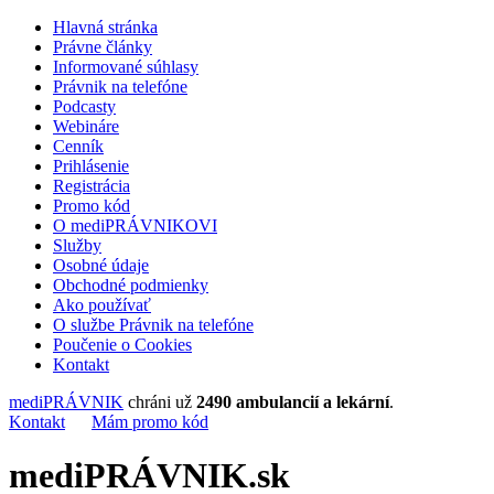
Hlavná stránka
Právne články
Informované súhlasy
Právnik na telefóne
Podcasty
Webináre
Cenník
Prihlásenie
Registrácia
Promo kód
O mediPRÁVNIKOVI
Služby
Osobné údaje
Obchodné podmienky
Ako používať
O službe Právnik na telefóne
Poučenie o Cookies
Kontakt
mediPRÁVNIK
chráni už
2490 ambulancií a lekární
.
Kontakt
Mám promo kód
mediPRÁVNIK.sk