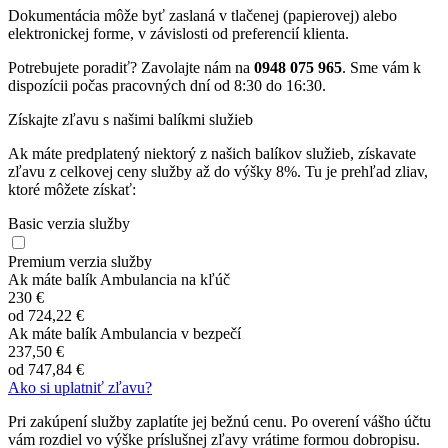
Dokumentácia môže byť zaslaná v tlačenej (papierovej) alebo
elektronickej forme, v závislosti od preferencií klienta.
Potrebujete poradiť? Zavolajte nám na
0948 075 965
. Sme vám k
dispozícii počas pracovných dní od 8:30 do 16:30.
Získajte zľavu s našimi balíkmi služieb
Ak máte predplatený niektorý z našich balíkov služieb, získavate
zľavu z celkovej ceny služby až do výšky 8%. Tu je prehľad zliav,
ktoré môžete získať:
Basic verzia služby
Premium verzia služby
Ak máte balík Ambulancia na kľúč
230 €
od
724,22 €
Ak máte balík Ambulancia v bezpečí
237,50 €
od
747,84 €
Ako si uplatniť zľavu?
Pri zakúpení služby zaplatíte jej bežnú cenu. Po overení vášho účtu
vám rozdiel vo výške príslušnej zľavy vrátime formou dobropisu.