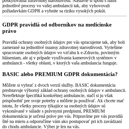
poskytovania zdravotnej starostlivosti. Nastavte si spolu s nami
jednotlivé procesy vo vašej ambulancii tak, aby vyhovovali
požiadavkám GDPR a vyhnite sa riziku vysokých pokút.
GDPR pravidlá od odborníkov na medicínske
právo
Pravidlá ochrany osobných údajov pre vás spracujeme tak, aby boli
zamerané na jednotlivé nuansy zdravotnej starostlivosti. Vyriešime
spracovanie osobných údajov vo vzťahu k e-Zdraviu, povinným
hláseniam, ale aj v prípade využívania kamerových systémov v
ambulancii - všetky oblasti, v ktorých vaša ambulancia funguje.
BASIC alebo PREMIUM GDPR dokumentácia?
Môžete si vybrať z dvoch verzií služby. BASIC dokumentácia
predstavuje výborný základ ochrany osobných údajov v ambulancii.
Nereflektuje špecifiká konkrétnej ambulancie, stačí si ju však
prispôsobiť pre svoje potreby a môžete ju používať. Ak chcete mať
istotu, že všetky procesy týkajúce sa osobných údajov sú
vykonávané v súlade s právnymi predpismi, PREMIUM
dokumentácia je určená práve pre vás. Pripravíme pre vás pravidlá
šité na mieru a odporučíme vám ako postupovať pri ich zavádzaní
do chodu ambulancie. Výber je len na vás.