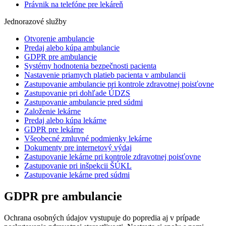
Právnik na telefóne pre lekáreň
Jednorazové služby
Otvorenie ambulancie
Predaj alebo kúpa ambulancie
GDPR pre ambulancie
Systémy hodnotenia bezpečnosti pacienta
Nastavenie priamych platieb pacienta v ambulancii
Zastupovanie ambulancie pri kontrole zdravotnej poisťovne
Zastupovanie pri dohľade ÚDZS
Zastupovanie ambulancie pred súdmi
Založenie lekárne
Predaj alebo kúpa lekárne
GDPR pre lekárne
Všeobecné zmluvné podmienky lekárne
Dokumenty pre internetový výdaj
Zastupovanie lekárne pri kontrole zdravotnej poisťovne
Zastupovanie pri inšpekcii ŠÚKL
Zastupovanie lekárne pred súdmi
GDPR pre ambulancie
Ochrana osobných údajov vystupuje do popredia aj v prípade