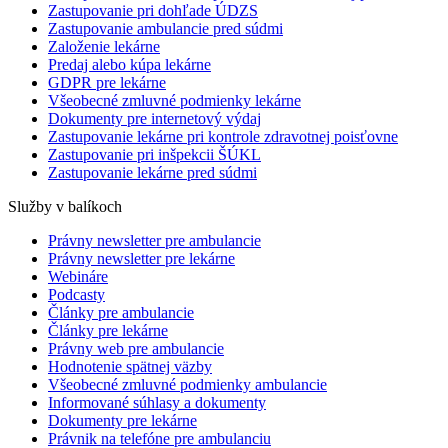
Zastupovanie pri dohľade ÚDZS
Zastupovanie ambulancie pred súdmi
Založenie lekárne
Predaj alebo kúpa lekárne
GDPR pre lekárne
Všeobecné zmluvné podmienky lekárne
Dokumenty pre internetový výdaj
Zastupovanie lekárne pri kontrole zdravotnej poisťovne
Zastupovanie pri inšpekcii ŠÚKL
Zastupovanie lekárne pred súdmi
Služby v balíkoch
Právny newsletter pre ambulancie
Právny newsletter pre lekárne
Webináre
Podcasty
Články pre ambulancie
Články pre lekárne
Právny web pre ambulancie
Hodnotenie spätnej väzby
Všeobecné zmluvné podmienky ambulancie
Informované súhlasy a dokumenty
Dokumenty pre lekárne
Právnik na telefóne pre ambulanciu