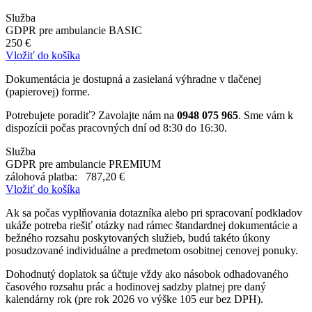
Služba
GDPR pre ambulancie BASIC
250 €
Vložiť do košíka
Dokumentácia je dostupná a zasielaná výhradne v tlačenej
(papierovej) forme.
Potrebujete poradiť? Zavolajte nám na
0948 075 965
. Sme vám k
dispozícii počas pracovných dní od 8:30 do 16:30.
Služba
GDPR pre ambulancie PREMIUM
zálohová platba:
787,20 €
Vložiť do košíka
Ak sa počas vyplňovania dotazníka alebo pri spracovaní podkladov
ukáže potreba riešiť otázky nad rámec štandardnej dokumentácie a
bežného rozsahu poskytovaných služieb, budú takéto úkony
posudzované individuálne a predmetom osobitnej cenovej ponuky.
Dohodnutý doplatok sa účtuje vždy ako násobok odhadovaného
časového rozsahu prác a hodinovej sadzby platnej pre daný
kalendárny rok (pre rok 2026 vo výške 105 eur bez DPH).