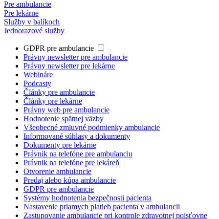
Pre ambulancie
Pre lekárne
Služby v balíkoch
Jednorazové služby
GDPR pre ambulancie
Právny newsletter pre ambulancie
Právny newsletter pre lekárne
Webináre
Podcasty
Články pre ambulancie
Články pre lekárne
Právny web pre ambulancie
Hodnotenie spätnej väzby
Všeobecné zmluvné podmienky ambulancie
Informované súhlasy a dokumenty
Dokumenty pre lekárne
Právnik na telefóne pre ambulanciu
Právnik na telefóne pre lekáreň
Otvorenie ambulancie
Predaj alebo kúpa ambulancie
GDPR pre ambulancie
Systémy hodnotenia bezpečnosti pacienta
Nastavenie priamych platieb pacienta v ambulancii
Zastupovanie ambulancie pri kontrole zdravotnej poisťovne