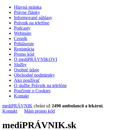
Hlavná stránka
Právne články
Informované súhlasy
Právnik na telefóne
Podcasty
Webináre
Cenník
Prihlásenie
Registrácia
Promo kód
O mediPRÁVNIKOVI
Služby
Osobné údaje
Obchodné podmienky
Ako používať
O službe Právnik na telefóne
Poučenie o Cookies
Kontakt
mediPRÁVNIK
chráni už
2490 ambulancií a lekární
.
Kontakt
Mám promo kód
mediPRÁVNIK.sk