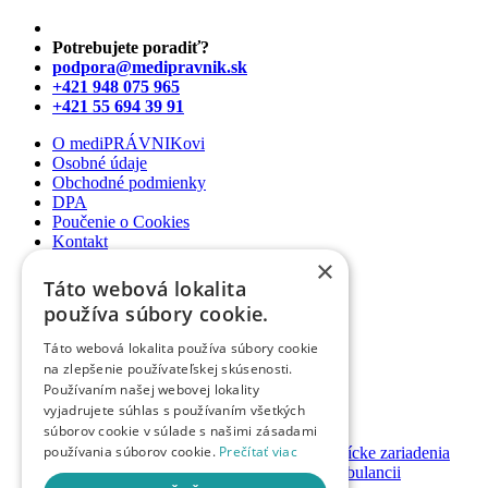
Potrebujete poradiť?
podpora@medipravnik.sk
+421 948 075 965
+421 55 694 39 91
O mediPRÁVNIKovi
Osobné údaje
Obchodné podmienky
DPA
Poučenie o Cookies
Kontakt
×
Newsletter
Táto webová lokalita
Články
používa súbory cookie.
Podcasty
Webináre
Táto webová lokalita používa súbory cookie
Informované súhlasy
na zlepšenie používateľskej skúsenosti.
Právny web pre ambulancie
Používaním našej webovej lokality
Právnik na telefóne
vyjadrujete súhlas s používaním všetkých
súborov cookie v súlade s našimi zásadami
GDPR ambulancie / lekárne
používania súborov cookie.
Prečítať viac
Systémy bezpečnosti pacienta pre zdravotnícke zariadenia
Nastavenie priamych platieb pacienta v ambulancii