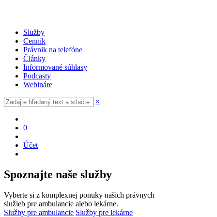
Služby
Cenník
Právnik na telefóne
Články
Informované súhlasy
Podcasty
Webináre
×
0
Účet
Spoznajte naše služby
Vyberte si z komplexnej ponuky našich právnych
služieb pre ambulancie alebo lekárne.
Služby pre ambulancie
Služby pre lekárne