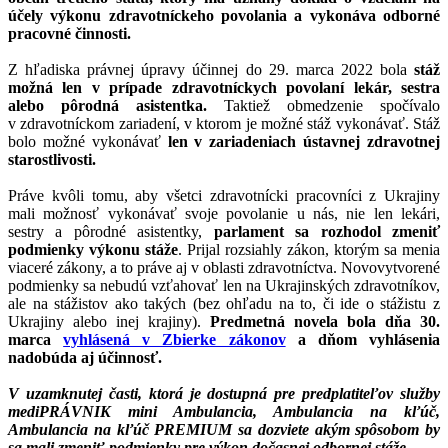
účely výkonu zdravotníckeho povolania a vykonáva odborné
pracovné činnosti.
Z hľadiska právnej úpravy účinnej do 29. marca 2022 bola
stáž
možná len v prípade zdravotníckych povolaní lekár, sestra
alebo pôrodná asistentka.
Taktiež obmedzenie spočívalo
v zdravotníckom zariadení, v ktorom je možné stáž vykonávať. Stáž
bolo možné vykonávať
len v zariadeniach ústavnej zdravotnej
starostlivosti.
Práve kvôli tomu, aby všetci zdravotnícki pracovníci z Ukrajiny
mali možnosť vykonávať svoje povolanie u nás, nie len lekári,
sestry a pôrodné asistentky,
parlament sa rozhodol zmeniť
podmienky výkonu stáže
. Prijal rozsiahly zákon, ktorým sa menia
viaceré zákony, a to práve aj v oblasti zdravotníctva. Novovytvorené
podmienky sa nebudú vzťahovať len na Ukrajinských zdravotníkov,
ale na stážistov ako takých (bez ohľadu na to, či ide o stážistu z
Ukrajiny alebo inej krajiny).
Predmetná novela bola dňa 30.
marca
vyhlásená v Zbierke zákonov
a dňom vyhlásenia
nadobúda aj účinnosť.
V uzamknutej časti, ktorá je dostupná pre predplatiteľov služby
mediPRÁVNIK mini Ambulancia, Ambulancia na kľúč,
Ambulancia na kľúč PREMIUM sa dozviete akým spôsobom by
sa mali zmeniť podmienky pre výkon dočasnej odbornej stáže.