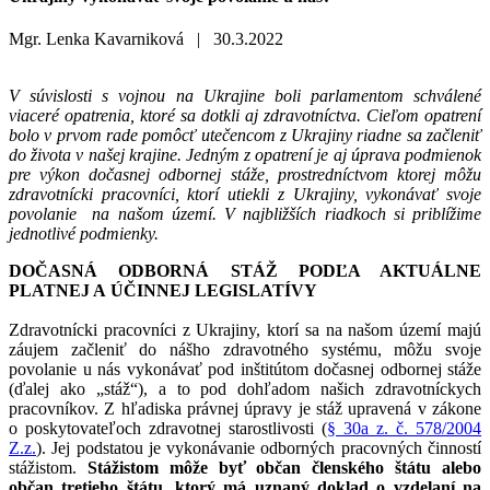
Mgr. Lenka Kavarniková |
30.3.2022
V súvislosti s vojnou na Ukrajine boli parlamentom schválené
viaceré opatrenia, ktoré sa dotkli aj zdravotníctva. Cieľom opatrení
bolo v prvom rade pomôcť utečencom z Ukrajiny riadne sa začleniť
do života v našej krajine. Jedným z opatrení je aj úprava podmienok
pre výkon dočasnej odbornej stáže, prostredníctvom ktorej môžu
zdravotnícki pracovníci, ktorí utiekli z Ukrajiny, vykonávať svoje
povolanie na našom území. V najbližších riadkoch si priblížime
jednotlivé podmienky.
DOČASNÁ ODBORNÁ STÁŽ PODĽA AKTUÁLNE
PLATNEJ A ÚČINNEJ LEGISLATÍVY
Zdravotnícki pracovníci z Ukrajiny, ktorí sa na našom území majú
záujem začleniť do nášho zdravotného systému, môžu svoje
povolanie u nás vykonávať pod inštitútom dočasnej odbornej stáže
(ďalej ako „stáž“), a to pod dohľadom našich zdravotníckych
pracovníkov. Z hľadiska právnej úpravy je stáž upravená v zákone
o poskytovateľoch zdravotnej starostlivosti (
§ 30a z. č. 578/2004
Z.z.
). Jej podstatou je vykonávanie odborných pracovných činností
stážistom.
Stážistom môže byť občan členského štátu alebo
občan tretieho štátu, ktorý má uznaný doklad o vzdelaní na