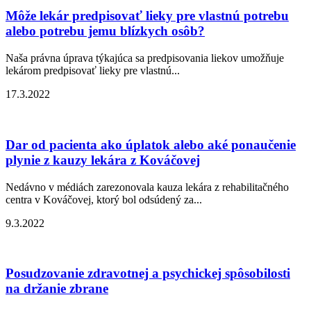
Môže lekár predpisovať lieky pre vlastnú potrebu
alebo potrebu jemu blízkych osôb?
Naša právna úprava týkajúca sa predpisovania liekov umožňuje
lekárom predpisovať lieky pre vlastnú...
17.3.2022
Dar od pacienta ako úplatok alebo aké ponaučenie
plynie z kauzy lekára z Kováčovej
Nedávno v médiách zarezonovala kauza lekára z rehabilitačného
centra v Kováčovej, ktorý bol odsúdený za...
9.3.2022
Posudzovanie zdravotnej a psychickej spôsobilosti
na držanie zbrane