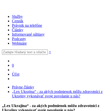
Služby
Cenník
Právnik na telefóne
Články
Informované súhlasy
Podcasty
Webináre
×
0
Účet
Právne články
„Lex Ukrajina“ - za akých podmienok môžu zdravotníci z
Ukrajiny vykonávať svoje povolanie u nás?
„Lex Ukrajina“ - za akých podmienok môžu zdravotníci z
Ukrajiny vykonávať svoje povolanie u nás?