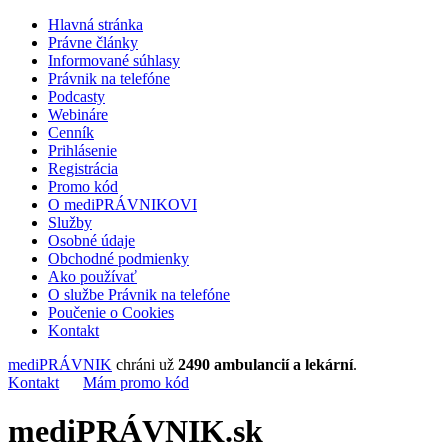
Hlavná stránka
Právne články
Informované súhlasy
Právnik na telefóne
Podcasty
Webináre
Cenník
Prihlásenie
Registrácia
Promo kód
O mediPRÁVNIKOVI
Služby
Osobné údaje
Obchodné podmienky
Ako používať
O službe Právnik na telefóne
Poučenie o Cookies
Kontakt
mediPRÁVNIK
chráni už
2490 ambulancií a lekární
.
Kontakt
Mám promo kód
mediPRÁVNIK.sk