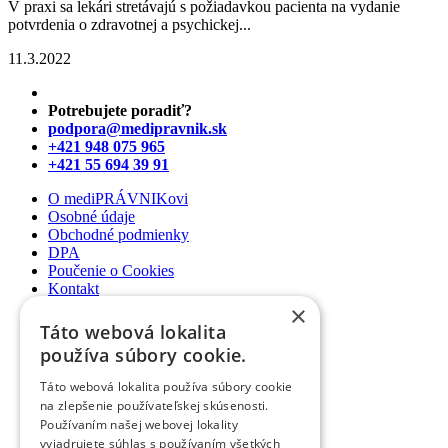
V praxi sa lekári stretávajú s požiadavkou pacienta na vydanie
potvrdenia o zdravotnej a psychickej...
11.3.2022
Potrebujete poradiť?
podpora@medipravnik.sk
+421 948 075 965
+421 55 694 39 91
O mediPRÁVNIKovi
Osobné údaje
Obchodné podmienky
DPA
Poučenie o Cookies
Kontakt
×
Newsletter
Táto webová lokalita
Články
používa súbory cookie.
Podcasty
Webináre
Táto webová lokalita používa súbory cookie
Informované súhlasy
na zlepšenie používateľskej skúsenosti.
Právny web pre ambulancie
Používaním našej webovej lokality
Právnik na telefóne
vyjadrujete súhlas s používaním všetkých