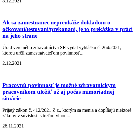
8.12.2021
Ak sa zamestnanec nepreukáže dokladom o
očkovaní/testovaní/prekonaní, je to prekážka v práci
na jeho strane
Úrad verejného zdravotníctva SR vydal vyhlášku č. 264/2021,
ktorou určil zamestnávateľom povinnosť...
2.12.2021
Pracovnú povinnosť je možné zdravotníckym
pracovníkom uložiť už aj počas mimoriadnej
situácie
Prijatý zákon č. 412/2021 Z.z., ktorým sa menia a dopĺňajú niektoré
zákony v súvislosti s treťou vlnou...
26.11.2021