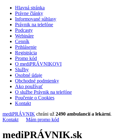
Hlavná stránka
Právne články
Informované súhlasy
Právnik na telefóne
Podcasty
Webináre
Cenník
Prihlásenie
Registrácia
Promo kód
O mediPRÁVNIKOVI
Služby
Osobné údaje
Obchodné podmienky
Ako používať
O službe Právnik na telefóne
Poučenie o Cookies
Kontakt
mediPRÁVNIK
chráni už
2490 ambulancií a lekární
.
Kontakt
Mám promo kód
mediPRÁVNIK.sk