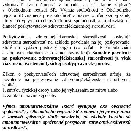
vykonávať svoju činnosť v prípade, ak sú riadne zapísané
v Obchodnom registri SR. Výmaz spoločnosti z Obchodného
registra SR znamená pre spoločnosť z právneho hľadiska jej zánik,
ktorý má vplyv na celkovú činnosť spoločnosti, a to obzvlášť na
činnosť poskytovateľov zdravotnej/lekárenskej starostlivosti.
Poskytovatelia zdravotnej/lekárenskej starostlivosti poskytujú
zdravotnú starostlivosť na základe povolenia na jej poskytovanie,
ktoré im vydáva príslušný orgán (vo vzťahu k ambulanciám
a verejným lekárňam je to samosprávny kraj).
Samotné povolenie
na poskytovanie zdravotnej/lekárenskej starostlivosti je však
viazané na existenciu fyzickej osoby/právnickej osoby.
Zákon o poskytovateľoch zdravotnej starostlivosti určuje, že
povolenie na poskytovanie zdravotnej/lekárenskej starostlivosti
zaniká:
1. smrťou fyzickej osoby alebo jej vyhlásením za mŕtvu alebo
2. zánikom právnickej osoby
Výmaz ambulancie/lekárne (ktorá vystupuje ako obchodná
spoločnosť) z Obchodného registra SR znamená jej právny zánik
a zároveň spôsobuje zánik povolenia, na základe ktorého sú
ambulancie/lekárne oprávnené poskytovať zdravotnú/lekárenskú
starostlivosť.