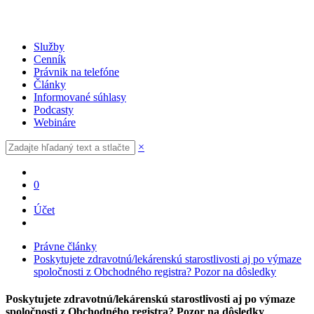
Služby
Cenník
Právnik na telefóne
Články
Informované súhlasy
Podcasty
Webináre
×
0
Účet
Právne články
Poskytujete zdravotnú/lekárenskú starostlivosti aj po výmaze
spoločnosti z Obchodného registra? Pozor na dôsledky
Poskytujete zdravotnú/lekárenskú starostlivosti aj po výmaze
spoločnosti z Obchodného registra? Pozor na dôsledky