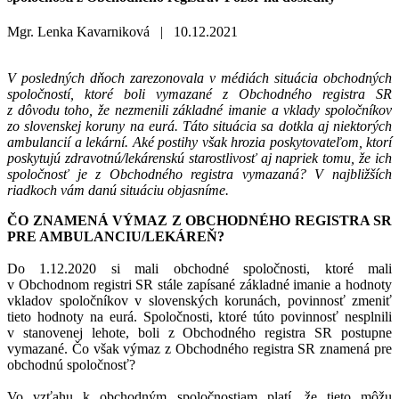
Mgr. Lenka Kavarniková |
10.12.2021
V posledných dňoch zarezonovala v médiách situácia obchodných
spoločností, ktoré boli vymazané z Obchodného registra SR
z dôvodu toho, že nezmenili základné imanie a vklady spoločníkov
zo slovenskej koruny na eurá. Táto situácia sa dotkla aj niektorých
ambulancií a lekární. Aké postihy však hrozia poskytovateľom, ktorí
poskytujú zdravotnú/lekárenskú starostlivosť aj napriek tomu, že ich
spoločnosť je z Obchodného registra vymazaná? V najbližších
riadkoch vám danú situáciu objasníme.
ČO ZNAMENÁ VÝMAZ Z OBCHODNÉHO REGISTRA SR
PRE AMBULANCIU/LEKÁREŇ?
Do 1.12.2020 si mali obchodné spoločnosti, ktoré mali
v Obchodnom registri SR stále zapísané základné imanie a hodnoty
vkladov spoločníkov v slovenských korunách, povinnosť zmeniť
tieto hodnoty na eurá. Spoločnosti, ktoré túto povinnosť nesplnili
v stanovenej lehote, boli z Obchodného registra SR postupne
vymazané. Čo však výmaz z Obchodného registra SR znamená pre
obchodnú spoločnosť?
Vo vzťahu k obchodným spoločnostiam platí, že tieto môžu