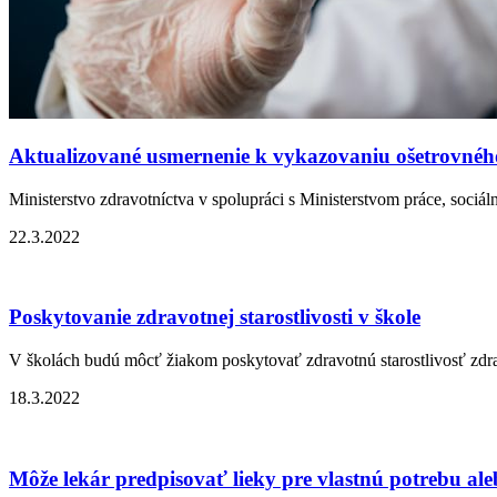
Aktualizované usmernenie k vykazovaniu ošetrovné
Ministerstvo zdravotníctva v spolupráci s Ministerstvom práce, sociáln
22.3.2022
Poskytovanie zdravotnej starostlivosti v škole
V školách budú môcť žiakom poskytovať zdravotnú starostlivosť zdrav
18.3.2022
Môže lekár predpisovať lieky pre vlastnú potrebu al