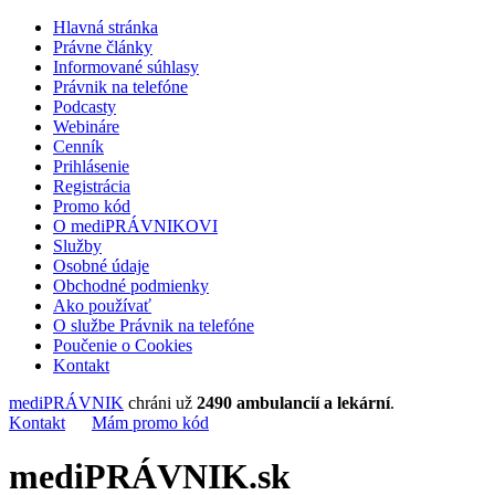
Hlavná stránka
Právne články
Informované súhlasy
Právnik na telefóne
Podcasty
Webináre
Cenník
Prihlásenie
Registrácia
Promo kód
O mediPRÁVNIKOVI
Služby
Osobné údaje
Obchodné podmienky
Ako používať
O službe Právnik na telefóne
Poučenie o Cookies
Kontakt
mediPRÁVNIK
chráni už
2490 ambulancií a lekární
.
Kontakt
Mám promo kód
mediPRÁVNIK.sk