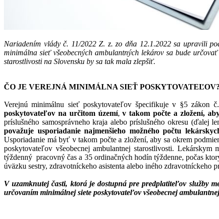
Nariadením vlády č. 11/2022 Z. z. zo dňa 12.1.2022 sa upravili pod
minimálna sieť všeobecných ambulantných lekárov sa bude určovať 
starostlivosti na Slovensku by sa tak mala zlepšiť.
ČO JE VEREJNÁ MINIMÁLNA SIEŤ POSKYTOVATEĽOV
Verejnú minimálnu sieť poskytovateľov špecifikuje v §5 zákon č.
poskytovateľov na určitom území
,
v takom počte a zložení, aby
príslušného samosprávneho kraja alebo príslušného okresu (ďalej l
považuje usporiadanie najmenšieho možného počtu lekárskych 
Usporiadanie má byť v takom počte a zložení, aby sa okrem podmieno
poskytovateľov všeobecnej ambulantnej starostlivosti. Lekárskym 
týždenný pracovný čas a 35 ordinačných hodín týždenne, počas ktorý
úväzku sestry, zdravotníckeho asistenta alebo iného zdravotníckeho p
V uzamknutej časti, ktorá je dostupná pre predplatiteľov služ
určovaním minimálnej siete poskytovateľov všeobecnej ambulantnej st