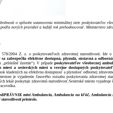
robnosti o spôsobe ustanovenia minimálnej siete poskytovateľov všeob
podľa nových pravidiel a každý rok prehodnocovať. Ministerstvo zdr
?
 578/2004 Z. z. o poskytovateľoch zdravotnej starostlivosti. Ide 
 sa zabezpečila efektívne dostupná, plynulá, sústavná a odborná 
en „príslušné územie“). V prípade
poskytovateľov všeobecnej ambula
miest a sesterských miest u verejne dostupných poskytovateľo
k kladených na efektívnu dostupnosť a plynulosť odbornej zdravotnej s
miestom je vyjadrenie časového rozsahu poskytovania zdravotnej sta
ch lekár poskytuje zdravotnú starostlivosť.Sesterské miesto vyjadruje
racovníka.
by mediPRÁVNIK mini Ambulancia, Ambulancia na kľúč, Ambulancia 
arostlivosti prinieslo.