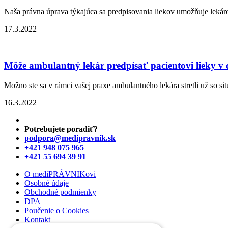
Naša právna úprava týkajúca sa predpisovania liekov umožňuje lekáro
17.3.2022
Môže ambulantný lekár predpísať pacientovi lieky v 
Možno ste sa v rámci vašej praxe ambulantného lekára stretli už so sit
16.3.2022
Potrebujete poradiť?
podpora@medipravnik.sk
+421 948 075 965
+421 55 694 39 91
O mediPRÁVNIKovi
Osobné údaje
Obchodné podmienky
DPA
Poučenie o Cookies
Kontakt