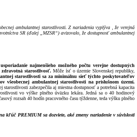
ecnej ambulantnej starostlivosti. Z nariadenia vyplýva , že verejná
avotníctva SR (ďalej „MZSR“) avizovalo, že dostupnosť ambulantnej
o
usporiadanie najmenšieho možného počtu verejne dostupných
zdravotná starostlivosť.
Môže ísť o územie Slovenskej republiky,
ntnej starostlivosti sa za minimálnu sieť týchto poskytovateľov
v všeobecnej ambulantnej starostlivosti na príslušnom území.
tarostlivosti zabezpečila aj miestna dostupnosť a potrebná kapacita
rostlivosti vo výške plného úväzku lekára. Jedná sa o 40 hodinový
 časový rozsah 40 hodín pracovného času týždenne, teda výšku plného
na kľúč PREMIUM sa dozviete, aké zmeny nariadenie v súvislosti