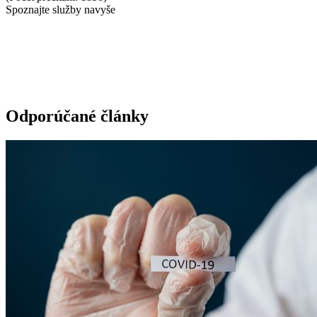
Spoznajte služby navyše
Odporúčané články