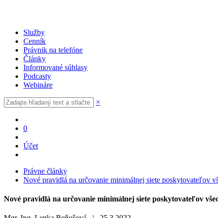
Služby
Cenník
Právnik na telefóne
Články
Informované súhlasy
Podcasty
Webináre
×
0
Účet
Právne články
Nové pravidlá na určovanie minimálnej siete poskytovateľov vš
Nové pravidlá na určovanie minimálnej siete poskytovateľov všeo
Mgr. Ing. Lenka Beňušová |
25.3.2022