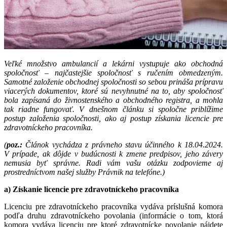
Veľké množstvo ambulancií a lekárni vystupuje ako obchodná
spoločnosť – najčastejšie spoločnosť s ručením obmedzeným.
Samotné založenie obchodnej spoločnosti so sebou prináša prípravu
viacerých dokumentov, ktoré sú nevyhnutné na to, aby spoločnosť
bola zapísaná do živnostenského a obchodného registra, a mohla
tak riadne fungovať. V dnešnom článku si spoločne priblížime
postup založenia spoločnosti, ako aj postup získania licencie pre
zdravotníckeho pracovníka.
(
poz.:
Článok vychádza z právneho stavu účinného k 18.04.2024.
V prípade, ak dôjde v budúcnosti k zmene predpisov, jeho závery
nemusia byť správne. Radi vám vašu otázku zodpovieme aj
prostredníctvom našej služby Právnik na telefóne.)
a) Získanie licencie pre zdravotníckeho pracovníka
Licenciu pre zdravotníckeho pracovníka vydáva príslušná komora
podľa druhu zdravotníckeho povolania (informácie o tom, ktorá
komora vydáva licenciu pre ktoré zdravotnícke povolanie nájdete