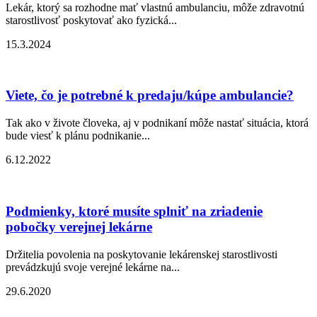
Lekár, ktorý sa rozhodne mať vlastnú ambulanciu, môže zdravotnú
starostlivosť poskytovať ako fyzická...
15.3.2024
Viete, čo je potrebné k predaju/kúpe ambulancie?
Tak ako v živote človeka, aj v podnikaní môže nastať situácia, ktorá
bude viesť k plánu podnikanie...
6.12.2022
Podmienky, ktoré musíte splniť na zriadenie
pobočky verejnej lekárne
Držitelia povolenia na poskytovanie lekárenskej starostlivosti
prevádzkujú svoje verejné lekárne na...
29.6.2020