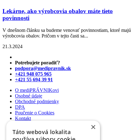
Lekárne, ako výrobcovia obalov máte tieto
povinnosti
V dnešnom článku sa budeme venovať povinnostiam, ktoré majú
výrobcovia obalov. Pričom v tejto časti sa...
21.3.2024
Potrebujete poradiť?
podpora@medipravnik.sk
+421 948 075 965
+421 55 694 39 91
O mediPRÁVNIKovi
Osobné údaje
Obchodné podmienky
DPA
Poučenie o Cookies
Kontakt
×
Newsletter
Táto webová lokalita
Články
používa súbory cookie.