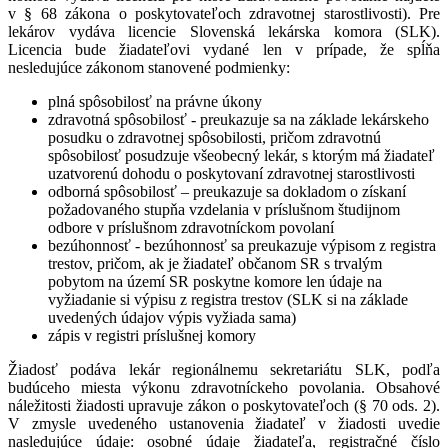
v § 68 zákona o poskytovateľoch zdravotnej starostlivosti). Pre
lekárov vydáva licencie Slovenská lekárska komora (SLK).
Licencia bude žiadateľovi vydané len v prípade, že spĺňa
nesledujúce zákonom stanovené podmienky:
plná spôsobilosť na právne úkony
zdravotná spôsobilosť - preukazuje sa na základe lekárskeho
posudku o zdravotnej spôsobilosti, pričom zdravotnú
spôsobilosť posudzuje všeobecný lekár, s ktorým má žiadateľ
uzatvorenú dohodu o poskytovaní zdravotnej starostlivosti
odborná spôsobilosť – preukazuje sa dokladom o získaní
požadovaného stupňa vzdelania v príslušnom študijnom
odbore v príslušnom zdravotníckom povolaní
bezúhonnosť - bezúhonnosť sa preukazuje výpisom z registra
trestov, pričom, ak je žiadateľ občanom SR s trvalým
pobytom na území SR poskytne komore len údaje na
vyžiadanie si výpisu z registra trestov (SLK si na základe
uvedených údajov výpis vyžiada sama)
zápis v registri príslušnej komory
Žiadosť podáva lekár regionálnemu sekretariátu SLK, podľa
budúceho miesta výkonu zdravotníckeho povolania. Obsahové
náležitosti žiadosti upravuje zákon o poskytovateľoch (§ 70 ods. 2).
V zmysle uvedeného ustanovenia žiadateľ v žiadosti uvedie
nasledujúce údaje: osobné údaje žiadateľa, registračné číslo