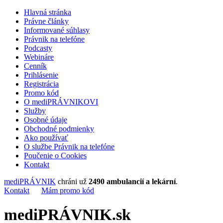
Hlavná stránka
Právne články
Informované súhlasy
Právnik na telefóne
Podcasty
Webináre
Cenník
Prihlásenie
Registrácia
Promo kód
O mediPRÁVNIKOVI
Služby
Osobné údaje
Obchodné podmienky
Ako používať
O službe Právnik na telefóne
Poučenie o Cookies
Kontakt
mediPRÁVNIK
chráni už
2490 ambulancií a lekární
.
Kontakt
Mám promo kód
mediPRÁVNIK.sk