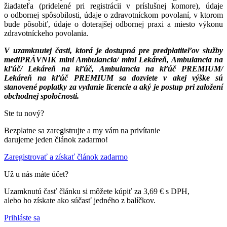
žiadateľa (pridelené pri registrácii v príslušnej komore), údaje
o odbornej spôsobilosti, údaje o zdravotníckom povolaní, v ktorom
bude pôsobiť, údaje o doterajšej odbornej praxi a miesto výkonu
zdravotníckeho povolania.
V uzamknutej časti, ktorá je dostupná pre predplatiteľov služby
mediPRÁVNIK mini Ambulancia/ mini Lekáreň, Ambulancia na
kľúč/ Lekáreň na kľúč, Ambulancia na kľúč PREMIUM/
Lekáreň na kľúč PREMIUM sa dozviete v akej výške sú
stanovené poplatky za vydanie licencie a aký je postup pri založení
obchodnej spoločnosti.
Ste tu nový?
Bezplatne sa zaregistrujte a my vám na privítanie
darujeme jeden článok zadarmo!
Zaregistrovať a získať článok zadarmo
Už u nás máte účet?
Uzamknutú časť článku si môžete kúpiť za 3,69 € s DPH,
alebo ho získate ako súčasť jedného z balíčkov.
Prihláste sa