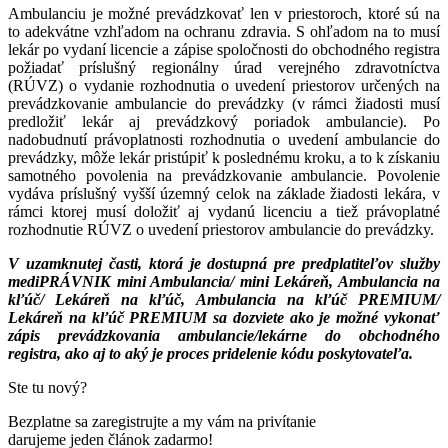
Ambulanciu je možné prevádzkovať len v priestoroch, ktoré sú na
to adekvátne vzhľadom na ochranu zdravia. S ohľadom na to musí
lekár po vydaní licencie a zápise spoločnosti do obchodného registra
požiadať príslušný regionálny úrad verejného zdravotníctva
(RÚVZ) o vydanie rozhodnutia o uvedení priestorov určených na
prevádzkovanie ambulancie do prevádzky (v rámci žiadosti musí
predložiť lekár aj prevádzkový poriadok ambulancie). Po
nadobudnutí právoplatnosti rozhodnutia o uvedení ambulancie do
prevádzky, môže lekár pristúpiť k poslednému kroku, a to k získaniu
samotného povolenia na prevádzkovanie ambulancie. Povolenie
vydáva príslušný vyšší územný celok na základe žiadosti lekára, v
rámci ktorej musí doložiť aj vydanú licenciu a tiež právoplatné
rozhodnutie RÚVZ o uvedení priestorov ambulancie do prevádzky.
V uzamknutej časti, ktorá je dostupná pre predplatiteľov služby
mediPRÁVNIK mini Ambulancia/ mini Lekáreň, Ambulancia na
kľúč/ Lekáreň na kľúč, Ambulancia na kľúč PREMIUM/
Lekáreň na kľúč PREMIUM sa dozviete ako je možné vykonať
zápis prevádzkovania ambulancie/lekárne do obchodného
registra, ako aj to aký je proces pridelenie kódu poskytovateľa.
Ste tu nový?
Bezplatne sa zaregistrujte a my vám na privítanie
darujeme jeden článok zadarmo!