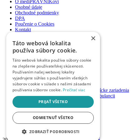
O mediPRÁVNIKovi
Osobné údaje
Obchodné podmienky
DPA
Poučenie o Cookies
Kontakt
×
Newsletter
Táto webová lokalita
Články
používa súbory cookie.
Podcasty
Webináre
Táto webová lokalita používa súbory cookie
Informované súhlasy
na zlepšenie používateľskej skúsenosti.
Právny web pre ambulancie
Používaním našej webovej lokality
Právnik na telefóne
vyjadrujete súhlas s používaním všetkých
súborov cookie v súlade s našimi zásadami
GDPR ambulancie / lekárne
používania súborov cookie.
Prečítať viac
Systémy bezpečnosti pacienta pre zdravotnícke zariadenia
Nastavenie priamych platieb pacienta v ambulancii
Založenie / prevody ambulancií a lekární
PRIJAŤ VŠETKO
Registrácia
Prihlásenie
ODMIETNUŤ VŠETKO
Návody & manuály
Mám promokód
ZOBRAZIŤ PODROBNOSTI
2026 © Advokátska kancelária
h&h PARTNERS