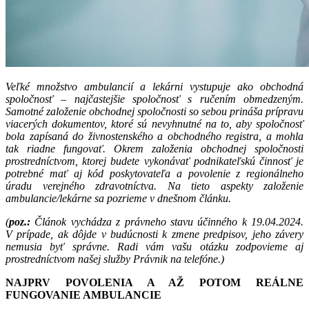
Veľké množstvo ambulancií a lekárni vystupuje ako obchodná
spoločnosť – najčastejšie spoločnosť s ručením obmedzeným.
Samotné založenie obchodnej spoločnosti so sebou prináša prípravu
viacerých dokumentov, ktoré sú nevyhnutné na to, aby spoločnosť
bola zapísaná do živnostenského a obchodného registra, a mohla
tak riadne fungovať. Okrem založenia obchodnej spoločnosti
prostredníctvom, ktorej budete vykonávať podnikateľskú činnosť je
potrebné mať aj kód poskytovateľa a povolenie z regionálneho
úradu verejného zdravotníctva. Na tieto aspekty založenie
ambulancie/lekárne sa pozrieme v dnešnom článku.
(
poz.:
Článok vychádza z právneho stavu účinného k 19.04.2024.
V prípade, ak dôjde v budúcnosti k zmene predpisov, jeho závery
nemusia byť správne. Radi vám vašu otázku zodpovieme aj
prostredníctvom našej služby Právnik na telefóne.)
NAJPRV POVOLENIA A AŽ POTOM REÁLNE
FUNGOVANIE AMBULANCIE