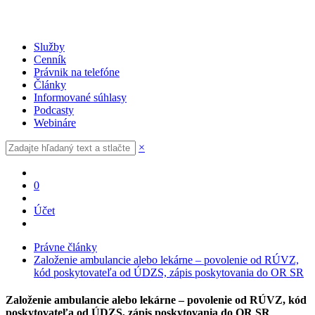
Služby
Cenník
Právnik na telefóne
Články
Informované súhlasy
Podcasty
Webináre
×
0
Účet
Právne články
Založenie ambulancie alebo lekárne – povolenie od RÚVZ,
kód poskytovateľa od ÚDZS, zápis poskytovania do OR SR
Založenie ambulancie alebo lekárne – povolenie od RÚVZ, kód
poskytovateľa od ÚDZS, zápis poskytovania do OR SR