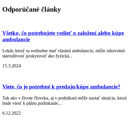
Odporúčané články
Všetko, čo potrebujete vedieť o založení alebo kúpe
ambulancie
Lekár, ktorý sa rozhodne mať vlastnú ambulanciu, môže zdravotnú
starostlivosť poskytovať ako fyzická...
15.3.2024
Viete, čo je potrebné k predaju/kúpe ambulancie?
Tak ako v živote človeka, aj v podnikaní môže nastať situácia, ktorá
bude viesť k plánu podnikanie...
6.12.2022