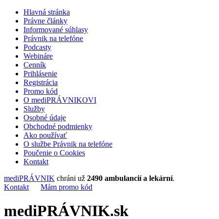
Hlavná stránka
Právne články
Informované súhlasy
Právnik na telefóne
Podcasty
Webináre
Cenník
Prihlásenie
Registrácia
Promo kód
O mediPRÁVNIKOVI
Služby
Osobné údaje
Obchodné podmienky
Ako používať
O službe Právnik na telefóne
Poučenie o Cookies
Kontakt
mediPRÁVNIK
chráni už
2490 ambulancií a lekární
.
Kontakt
Mám promo kód
mediPRÁVNIK.sk