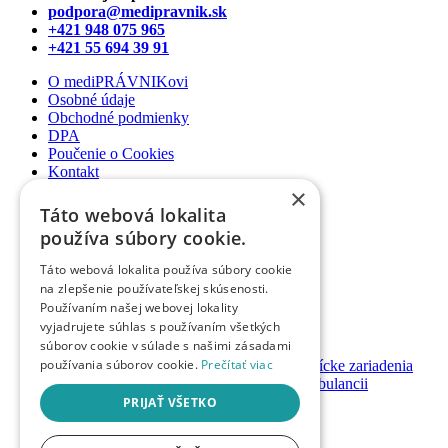
podpora@medipravnik.sk
+421 948 075 965
+421 55 694 39 91
O mediPRÁVNIKovi
Osobné údaje
Obchodné podmienky
DPA
Poučenie o Cookies
Kontakt
×
Newsletter
Táto webová lokalita
Články
používa súbory cookie.
Podcasty
Webináre
Táto webová lokalita používa súbory cookie
Informované súhlasy
na zlepšenie používateľskej skúsenosti.
Právny web pre ambulancie
Používaním našej webovej lokality
Právnik na telefóne
vyjadrujete súhlas s používaním všetkých
súborov cookie v súlade s našimi zásadami
GDPR ambulancie / lekárne
používania súborov cookie.
Prečítať viac
Systémy bezpečnosti pacienta pre zdravotnícke zariadenia
Nastavenie priamych platieb pacienta v ambulancii
Založenie / prevody ambulancií a lekární
PRIJAŤ VŠETKO
Registrácia