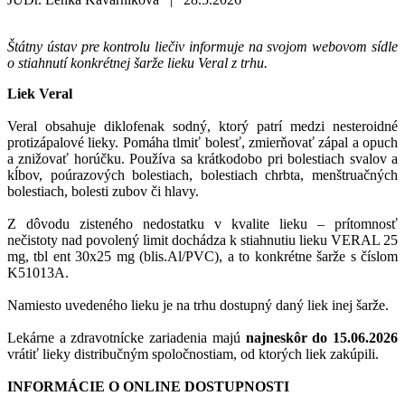
Štátny ústav pre kontrolu liečiv informuje na svojom webovom sídle
o stiahnutí konkrétnej šarže lieku Veral z trhu.
Liek Veral
Veral obsahuje diklofenak sodný, ktorý patrí medzi nesteroidné
protizápalové lieky. Pomáha tlmiť bolesť, zmierňovať zápal a opuch
a znižovať horúčku. Používa sa krátkodobo pri bolestiach svalov a
kĺbov, poúrazových bolestiach, bolestiach chrbta, menštruačných
bolestiach, bolesti zubov či hlavy.
Z dôvodu zisteného nedostatku v kvalite lieku – prítomnosť
nečistoty nad povolený limit dochádza k stiahnutiu lieku VERAL 25
mg, tbl ent 30x25 mg (blis.Al/PVC), a to konkrétne šarže s číslom
K51013A.
Namiesto uvedeného lieku je na trhu dostupný daný liek inej šarže.
Lekárne a zdravotnícke zariadenia majú
najneskôr do 15.06.2026
vrátiť lieky distribučným spoločnostiam, od ktorých liek zakúpili.
INFORMÁCIE O ONLINE DOSTUPNOSTI