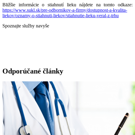
Bližšie informácie o stiahnutí lieku nájdete na tomto odkaze:
https://www.sukl.sk/pre-odbornikov-a-firmy/dostupnost-a-kvalita-
liekov/oznamy-o-stiahnuti-liekov/stiahnutie-lieku-veral-z-trhu
Spoznajte služby navyše
Odporúčané články