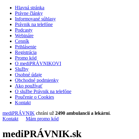
Hlavná stránka
Právne články
Informované súhlasy
Právnik na telefóne
Podcasty
Webináre
Cenník
Prihlásenie
Registrácia
Promo kód
O mediPRÁVNIKOVI
Služby
Osobné údaje
Obchodné podmienky
Ako používať
O službe Právnik na telefóne
Poučenie o Cookies
Kontakt
mediPRÁVNIK
chráni už
2490 ambulancií a lekární
.
Kontakt
Mám promo kód
mediPRÁVNIK.sk