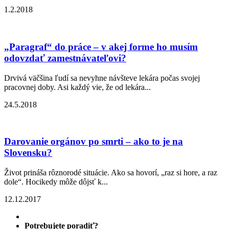
1.2.2018
„Paragraf“ do práce – v akej forme ho musím
odovzdať zamestnávateľovi?
Drvivá väčšina ľudí sa nevyhne návšteve lekára počas svojej
pracovnej doby. Asi každý vie, že od lekára...
24.5.2018
Darovanie orgánov po smrti – ako to je na
Slovensku?
Život prináša rôznorodé situácie. Ako sa hovorí, „raz si hore, a raz
dole“. Hocikedy môže dôjsť k...
12.12.2017
Potrebujete poradiť?