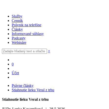
Služby
Cenník
Právnik na telefóne
Články
Informované súhlasy
Podcasty
Webináre
×
0
Účet
Právne články
Stiahnutie lieku Veral z trhu
Stiahnutie lieku Veral z trhu
JUDr. Lenka Kavarniková |
28.5.2026