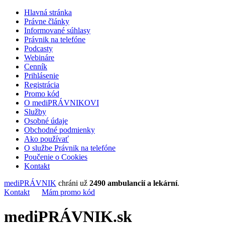
Hlavná stránka
Právne články
Informované súhlasy
Právnik na telefóne
Podcasty
Webináre
Cenník
Prihlásenie
Registrácia
Promo kód
O mediPRÁVNIKOVI
Služby
Osobné údaje
Obchodné podmienky
Ako používať
O službe Právnik na telefóne
Poučenie o Cookies
Kontakt
mediPRÁVNIK
chráni už
2490 ambulancií a lekární
.
Kontakt
Mám promo kód
mediPRÁVNIK.sk