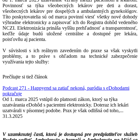
Povinnosť sa týka všeobecných lekárov pre deti a dorast,
všeobecných lekárov pre dospelých a ambulantných gynekológov.
Títo poskytovatelia sú od marca povinní viesť všetky nové dohody
výhradne elektronicky a zapisovať ich do Registra dohôd vedeného
NCZI. Elektronizácia prináša vyššiu prehľadnosť a transparentnosť,
keďže údaje budú uložené centrálne a dostupné pre lekára,
poisťovňu aj pacienta.
V súvislosti s ich reálnym zavedením do praxe sa však vyskytli
problémy, a to práve s ohľadom na technické zabezpečenie
využívania tejto služby:
Prečítajte si tiež článok
Podcast 271 - Happyend sa zatiaľ nekoná, paródia s eDohodami
pokračuje
Od 1. marca 2025 vstúpil do platnosti zákon, ktorý sa týka
uzatvárania eDohôd s pacientmi elektronicky. Doteraz ich lekári
uzatvárali v písomnej podobe. Prax je však odlišná od toho,...
31.3.2025
V uzamknutej časti, ktorá je dostupná pre predplatiteľov služieb
Budete vedieť, Ambulancia v bezpečí a Ambulancia na kľúč sa