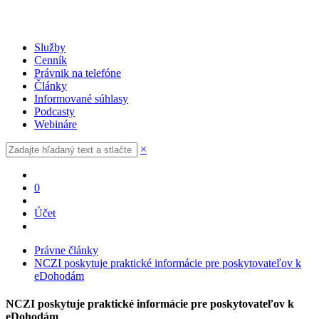
Služby
Cenník
Právnik na telefóne
Články
Informované súhlasy
Podcasty
Webináre
×
0
Účet
Právne články
NCZI poskytuje praktické informácie pre poskytovateľov k
eDohodám
NCZI poskytuje praktické informácie pre poskytovateľov k
eDohodám