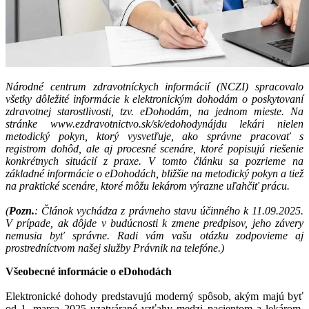
Národné centrum zdravotníckych informácií (NCZI) spracovalo
všetky dôležité informácie k elektronickým dohodám o poskytovaní
zdravotnej starostlivosti, tzv. eDohodám, na jednom mieste. Na
stránke www.ezdravotnictvo.sk/sk/edohodynájdu lekári nielen
metodický pokyn, ktorý vysvetľuje, ako správne pracovať s
registrom dohôd, ale aj procesné scenáre, ktoré popisujú riešenie
konkrétnych situácií z praxe. V tomto článku sa pozrieme na
základné informácie o eDohodách, bližšie na metodický pokyn a tiež
na praktické scenáre, ktoré môžu lekárom výrazne uľahčiť prácu.
(
Pozn.
: Článok vychádza z právneho stavu účinného k 11.09.2025.
V prípade, ak dôjde v budúcnosti k zmene predpisov, jeho závery
nemusia byť správne. Radi vám vašu otázku zodpovieme aj
prostredníctvom našej služby Právnik na telefóne.)
Všeobecné informácie o eDohodách
Elektronické dohody predstavujú moderný spôsob, akým majú byť
od 1. marca 2025 uzatvárané vzťahy medzi pacientom a lekárom.