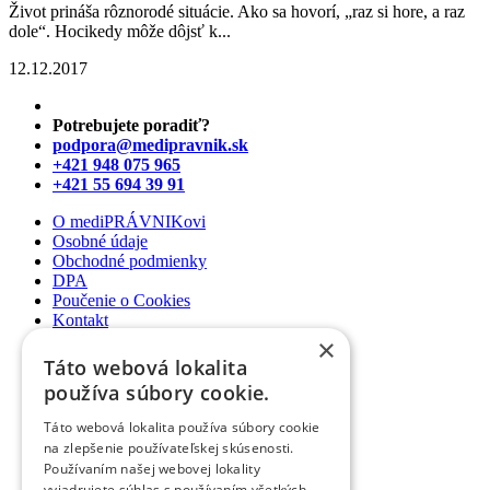
Život prináša rôznorodé situácie. Ako sa hovorí, „raz si hore, a raz
dole“. Hocikedy môže dôjsť k...
12.12.2017
Potrebujete poradiť?
podpora@medipravnik.sk
+421 948 075 965
+421 55 694 39 91
O mediPRÁVNIKovi
Osobné údaje
Obchodné podmienky
DPA
Poučenie o Cookies
Kontakt
×
Newsletter
Táto webová lokalita
Články
používa súbory cookie.
Podcasty
Webináre
Táto webová lokalita používa súbory cookie
Informované súhlasy
na zlepšenie používateľskej skúsenosti.
Právny web pre ambulancie
Používaním našej webovej lokality
Právnik na telefóne
vyjadrujete súhlas s používaním všetkých