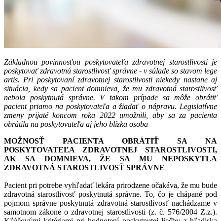
Základnou povinnosťou poskytovateľa zdravotnej starostlivosti je
poskytovať zdravotnú starostlivosť správne - v súlade so stavom lege
artis. Pri poskytovaní zdravotnej starostlivosti niekedy nastane aj
situácia, kedy sa pacient domnieva, že mu zdravotná starostlivosť
nebola poskytnutá správne. V takom prípade sa môže obrátiť
pacient priamo na poskytovateľa a žiadať o nápravu. Legislatívne
zmeny prijaté koncom roka 2022 umožnili, aby sa za pacienta
obrátila na poskytovateľa aj jeho blízka osoba
MOŽNOSŤ PACIENTA OBRÁTIŤ SA NA
POSKYTOVATEĽA ZDRAVOTNEJ STAROSTLIVOSTI,
AK SA DOMNIEVA, ŽE SA MU NEPOSKYTLA
ZDRAVOTNÁ STAROSTLIVOSŤ SPRÁVNE
Pacient pri potrebe vyhľadať lekára prirodzene očakáva, že mu bude
zdravotná starostlivosť poskytnutá správne. To, čo je chápané pod
pojmom správne poskytnutá zdravotná starostlivosť nachádzame v
samotnom zákone o zdravotnej starostlivosti (z. č. 576/2004 Z.z.).
Kľúčovými kritériami pri hodnotení poskytnutej liečby z hľadiska