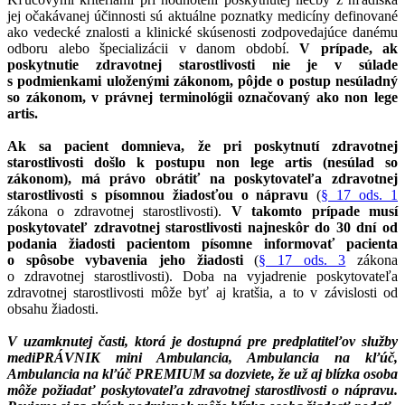
jej očakávanej účinnosti sú aktuálne poznatky medicíny definované
ako vedecké znalosti a klinické skúsenosti zodpovedajúce danému
odboru alebo špecializácii v danom období.
V prípade, ak
poskytnutie zdravotnej starostlivosti nie je v súlade
s podmienkami uloženými zákonom, pôjde o postup nesúladný
so zákonom, v právnej terminológii označovaný ako non lege
artis.
Ak sa pacient domnieva, že pri poskytnutí zdravotnej
starostlivosti došlo k postupu non lege artis (nesúlad so
zákonom), má právo obrátiť na poskytovateľa zdravotnej
starostlivosti s písomnou žiadosťou o nápravu
(
§ 17 ods. 1
zákona o zdravotnej starostlivosti).
V takomto prípade musí
poskytovateľ zdravotnej starostlivosti najneskôr do 30 dní od
podania žiadosti pacientom písomne informovať pacienta
o spôsobe vybavenia jeho žiadosti
(
§ 17 ods. 3
zákona
o zdravotnej starostlivosti). Doba na vyjadrenie poskytovateľa
zdravotnej starostlivosti môže byť aj kratšia, a to v závislosti od
obsahu žiadosti.
V uzamknutej časti, ktorá je dostupná pre predplatiteľov služby
mediPRÁVNIK mini Ambulancia, Ambulancia na kľúč,
Ambulancia na kľúč PREMIUM sa dozviete, že už aj blízka osoba
môže požiadať poskytovateľa zdravotnej starostlivosti o nápravu.