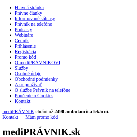
Hlavná stránka
Právne články
Informované súhlasy
Právnik na telefóne
Podcasty
Webináre
Cenník
Prihlásenie
Registrácia
Promo kód
O mediPRÁVNIKOVI
Služby
Osobné údaje
Obchodné podmienky
Ako používať
O službe Právnik na telefóne
Poučenie o Cookies
Kontakt
mediPRÁVNIK
chráni už
2490 ambulancií a lekární
.
Kontakt
Mám promo kód
mediPRÁVNIK.sk