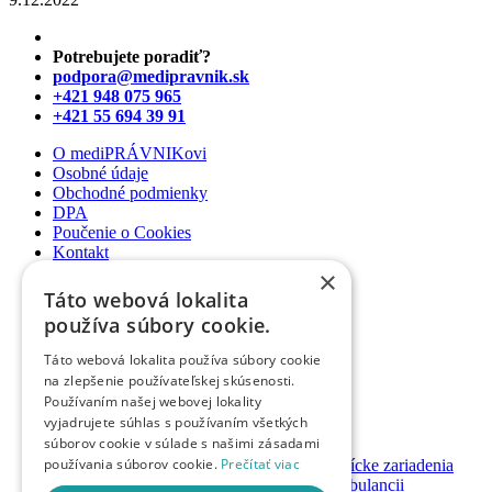
Potrebujete poradiť?
podpora@medipravnik.sk
+421 948 075 965
+421 55 694 39 91
O mediPRÁVNIKovi
Osobné údaje
Obchodné podmienky
DPA
Poučenie o Cookies
Kontakt
×
Newsletter
Táto webová lokalita
Články
používa súbory cookie.
Podcasty
Webináre
Táto webová lokalita používa súbory cookie
Informované súhlasy
na zlepšenie používateľskej skúsenosti.
Právny web pre ambulancie
Používaním našej webovej lokality
Právnik na telefóne
vyjadrujete súhlas s používaním všetkých
súborov cookie v súlade s našimi zásadami
GDPR ambulancie / lekárne
používania súborov cookie.
Prečítať viac
Systémy bezpečnosti pacienta pre zdravotnícke zariadenia
Nastavenie priamych platieb pacienta v ambulancii