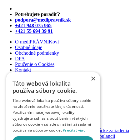
Potrebujete poradiť?
podpora@medipravnik.sk
+421 948 075 965
+421 55 694 39 91
O mediPRÁVNIKovi
Osobné údaje
Obchodné podmienky
DPA
Poučenie o Cookies
Kontakt
×
Newsletter
Táto webová lokalita
Články
používa súbory cookie.
Podcasty
Webináre
Táto webová lokalita používa súbory cookie
Informované súhlasy
na zlepšenie používateľskej skúsenosti.
Právny web pre ambulancie
Používaním našej webovej lokality
Právnik na telefóne
vyjadrujete súhlas s používaním všetkých
súborov cookie v súlade s našimi zásadami
GDPR ambulancie / lekárne
používania súborov cookie.
Prečítať viac
Systémy bezpečnosti pacienta pre zdravotnícke zariadenia
Nastavenie priamych platieb pacienta v ambulancii