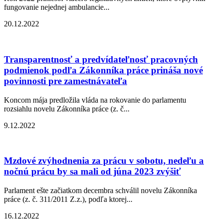
fungovanie nejednej ambulancie...
20.12.2022
Transparentnosť a predvídateľnosť pracovných
podmienok podľa Zákonníka práce prináša nové
povinnosti pre zamestnávateľa
Koncom mája predložila vláda na rokovanie do parlamentu
rozsiahlu novelu Zákonníka práce (z. č...
9.12.2022
Mzdové zvýhodnenia za prácu v sobotu, nedeľu a
nočnú prácu by sa mali od júna 2023 zvýšiť
Parlament ešte začiatkom decembra schválil novelu Zákonníka
práce (z. č. 311/2011 Z.z.), podľa ktorej...
16.12.2022