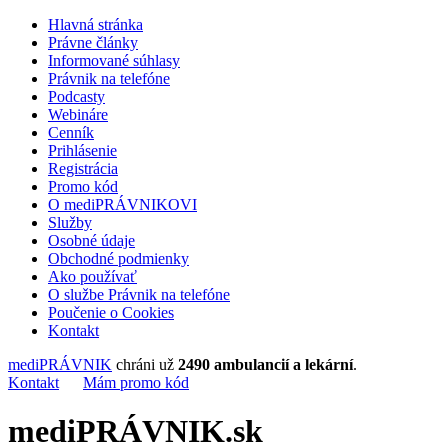
Hlavná stránka
Právne články
Informované súhlasy
Právnik na telefóne
Podcasty
Webináre
Cenník
Prihlásenie
Registrácia
Promo kód
O mediPRÁVNIKOVI
Služby
Osobné údaje
Obchodné podmienky
Ako používať
O službe Právnik na telefóne
Poučenie o Cookies
Kontakt
mediPRÁVNIK
chráni už
2490 ambulancií a lekární
.
Kontakt
Mám promo kód
mediPRÁVNIK.sk