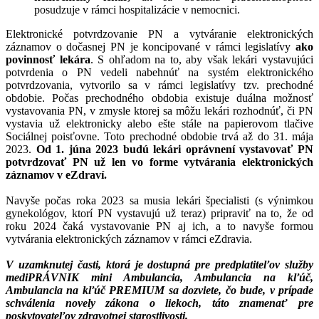
posudzuje v rámci hospitalizácie v nemocnici.
Elektronické potvrdzovanie PN a vytváranie elektronických
záznamov o dočasnej PN je koncipované v rámci legislatívy
ako
povinnosť lekára
. S ohľadom na to, aby však lekári vystavujúci
potvrdenia o PN vedeli nabehnúť na systém elektronického
potvrdzovania, vytvorilo sa v rámci legislatívy tzv. prechodné
obdobie. Počas prechodného obdobia existuje duálna možnosť
vystavovania PN, v zmysle ktorej sa môžu lekári rozhodnúť, či PN
vystavia už elektronicky alebo ešte stále na papierovom tlačive
Sociálnej poisťovne. Toto prechodné obdobie trvá až do 31. mája
2023.
Od 1. júna 2023 budú lekári oprávnení vystavovať PN
potvrdzovať PN už len vo forme vytvárania elektronických
záznamov v eZdraví.
Navyše počas roka 2023 sa musia lekári špecialisti (s výnimkou
gynekológov, ktorí PN vystavujú už teraz) pripraviť na to, že od
roku 2024 čaká vystavovanie PN aj ich, a to navyše formou
vytvárania elektronických záznamov v rámci eZdravia.
V uzamknutej časti, ktorá je dostupná pre predplatiteľov služby
mediPRÁVNIK mini Ambulancia, Ambulancia na kľúč,
Ambulancia na kľúč PREMIUM sa dozviete, čo bude, v prípade
schválenia novely zákona o liekoch, táto znamenať pre
poskytovateľov zdravotnej starostlivosti.