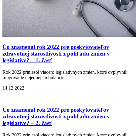
Čo znamenal rok 2022 pre poskytovateľov
zdravotnej starostlivosti z pohľadu zmien v
legislatíve? – 1. časť
Rok 2022 priniesol viacero legislatívnych zmien, ktoré ovplyvnili
fungovanie nejednej ambulancie...
14.12.2022
Čo znamenal rok 2022 pre poskytovateľov
zdravotnej starostlivosti z pohľadu zmien v
legislatíve? – 2. časť
Rok 2022 priniesol viacero legislatívnych zmien, ktoré ovplyvnili