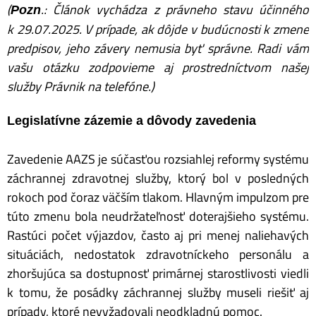
(
.: Článok vychádza z právneho stavu účinného
Pozn
k 29.07.2025. V prípade, ak dôjde v budúcnosti k zmene
predpisov, jeho závery nemusia byť správne. Radi vám
vašu otázku zodpovieme aj prostredníctvom našej
služby Právnik na telefóne.)
Legislatívne zázemie a dôvody zavedenia
Zavedenie AAZS je súčasťou rozsiahlej reformy systému
záchrannej zdravotnej služby, ktorý bol v posledných
rokoch pod čoraz väčším tlakom. Hlavným impulzom pre
túto zmenu bola neudržateľnosť doterajšieho systému.
Rastúci počet výjazdov, často aj pri menej naliehavých
situáciách, nedostatok zdravotníckeho personálu a
zhoršujúca sa dostupnosť primárnej starostlivosti viedli
k tomu, že posádky záchrannej služby museli riešiť aj
prípady, ktoré nevyžadovali neodkladnú pomoc.