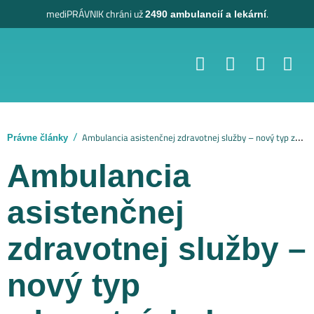
mediPRÁVNIK
chráni už
.
2490 ambulancií a lekární
Ambulancia asistenčnej zdravotnej služby – nový typ zdravotníckeho zariadenia má odľahčiť záchranky
Právne články
Ambulancia
asistenčnej
zdravotnej služby –
nový typ