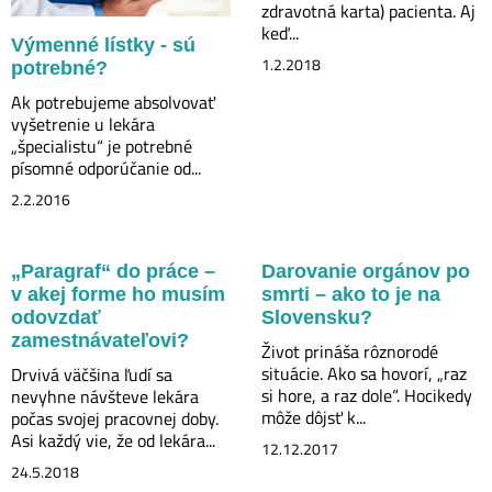
zdravotná karta) pacienta. Aj
keď...
Výmenné lístky - sú
1.2.2018
potrebné?
Ak potrebujeme absolvovať
vyšetrenie u lekára
„špecialistu“ je potrebné
písomné odporúčanie od...
2.2.2016
„Paragraf“ do práce –
Darovanie orgánov po
v akej forme ho musím
smrti – ako to je na
odovzdať
Slovensku?
zamestnávateľovi?
Život prináša rôznorodé
situácie. Ako sa hovorí, „raz
Drvivá väčšina ľudí sa
si hore, a raz dole“. Hocikedy
nevyhne návšteve lekára
môže dôjsť k...
počas svojej pracovnej doby.
Asi každý vie, že od lekára...
12.12.2017
24.5.2018