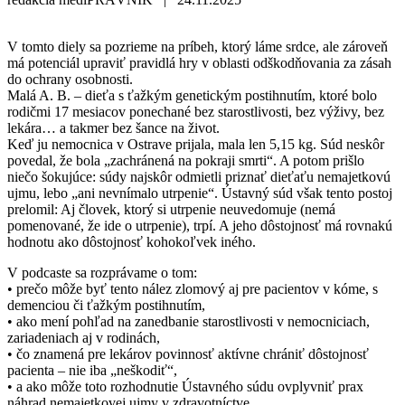
V tomto diely sa pozrieme na príbeh, ktorý láme srdce, ale zároveň
má potenciál upraviť pravidlá hry v oblasti odškodňovania za zásah
do ochrany osobnosti.
Malá A. B. – dieťa s ťažkým genetickým postihnutím, ktoré bolo
rodičmi 17 mesiacov ponechané bez starostlivosti, bez výživy, bez
lekára… a takmer bez šance na život.
Keď ju nemocnica v Ostrave prijala, mala len 5,15 kg. Súd neskôr
povedal, že bola „zachránená na pokraji smrti“. A potom prišlo
niečo šokujúce: súdy najskôr odmietli priznať dieťaťu nemajetkovú
ujmu, lebo „ani nevnímalo utrpenie“. Ústavný súd však tento postoj
prelomil: Aj človek, ktorý si utrpenie neuvedomuje (nemá
pomenované, že ide o utrpenie), trpí. A jeho dôstojnosť má rovnakú
hodnotu ako dôstojnosť kohokoľvek iného.
V podcaste sa rozprávame o tom:
• prečo môže byť tento nález zlomový aj pre pacientov v kóme, s
demenciou či ťažkým postihnutím,
• ako mení pohľad na zanedbanie starostlivosti v nemocniciach,
zariadeniach aj v rodinách,
• čo znamená pre lekárov povinnosť aktívne chrániť dôstojnosť
pacienta – nie iba „neškodiť“,
• a ako môže toto rozhodnutie Ústavného súdu ovplyvniť prax
náhrad nemajetkovej ujmy v zdravotníctve.