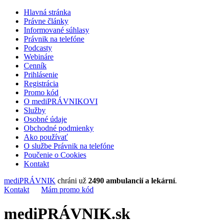
Hlavná stránka
Právne články
Informované súhlasy
Právnik na telefóne
Podcasty
Webináre
Cenník
Prihlásenie
Registrácia
Promo kód
O mediPRÁVNIKOVI
Služby
Osobné údaje
Obchodné podmienky
Ako používať
O službe Právnik na telefóne
Poučenie o Cookies
Kontakt
mediPRÁVNIK
chráni už
2490 ambulancií a lekární
.
Kontakt
Mám promo kód
mediPRÁVNIK.sk