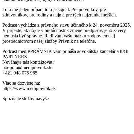
Toto nie je len prípad, toto je signál. Pre právnikov, pre
zdravotníkov, pre rodiny a najmä pre tých najzraniteľnejších.
Podcast vychádza z právneho stavu účinného k 24. novembru 2025.
V prípade, ak dôjde v budúcnosti k zmene predpisov, jeho závery
nemusia byť správne. Radi vám vašu otázku zodpovieme aj
prostredníctvom našej služby Právnik na telefóne.
Podcast mediPPRÁVNIK vám prináša advokátska kancelária h&h
PARTNERS.
Neváhajte nás kontaktovať:
podpora@medipravnik.sk
+421 948 075 965
Viac sa dozviete na:
https://www.medipravnik.sk
Spoznajte služby navyše