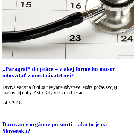
„Paragraf“ do práce – v akej forme ho musím
odovzdať zamestnávateľovi?
Drvivá väčšina ľudí sa nevyhne návšteve lekára počas svojej
pracovnej doby. Asi každý vie, že od lekára...
24.5.2018
Darovanie orgánov po smrti – ako to je na
Slovensku?