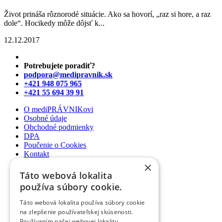
Život prináša rôznorodé situácie. Ako sa hovorí, „raz si hore, a raz
dole“. Hocikedy môže dôjsť k...
12.12.2017
Potrebujete poradiť?
podpora@medipravnik.sk
+421 948 075 965
+421 55 694 39 91
O mediPRÁVNIKovi
Osobné údaje
Obchodné podmienky
DPA
Poučenie o Cookies
Kontakt
×
Newsletter
Táto webová lokalita
Články
používa súbory cookie.
Podcasty
Webináre
Táto webová lokalita používa súbory cookie
Informované súhlasy
na zlepšenie používateľskej skúsenosti.
Právny web pre ambulancie
Používaním našej webovej lokality