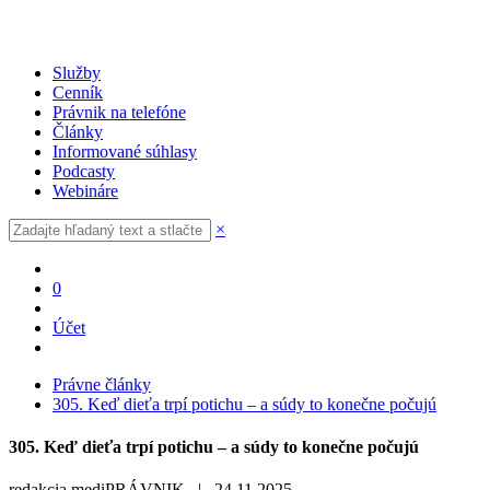
Služby
Cenník
Právnik na telefóne
Články
Informované súhlasy
Podcasty
Webináre
×
0
Účet
Právne články
305. Keď dieťa trpí potichu – a súdy to konečne počujú
305. Keď dieťa trpí potichu – a súdy to konečne počujú
redakcia mediPRÁVNIK |
24.11.2025