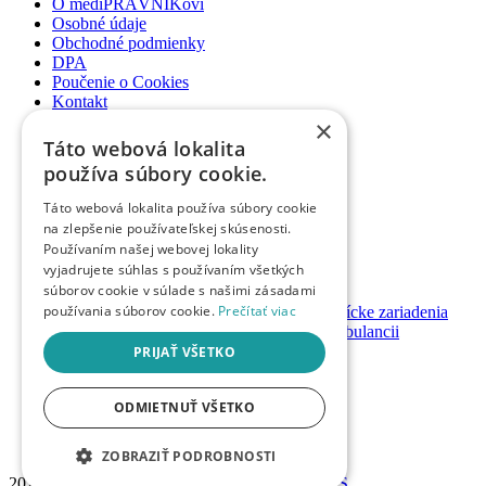
O mediPRÁVNIKovi
Osobné údaje
Obchodné podmienky
DPA
Poučenie o Cookies
Kontakt
×
Newsletter
Táto webová lokalita
Články
používa súbory cookie.
Podcasty
Webináre
Táto webová lokalita používa súbory cookie
Informované súhlasy
na zlepšenie používateľskej skúsenosti.
Právny web pre ambulancie
Používaním našej webovej lokality
Právnik na telefóne
vyjadrujete súhlas s používaním všetkých
súborov cookie v súlade s našimi zásadami
GDPR ambulancie / lekárne
používania súborov cookie.
Prečítať viac
Systémy bezpečnosti pacienta pre zdravotnícke zariadenia
Nastavenie priamych platieb pacienta v ambulancii
Založenie / prevody ambulancií a lekární
PRIJAŤ VŠETKO
Registrácia
ODMIETNUŤ VŠETKO
Prihlásenie
Návody & manuály
Mám promokód
ZOBRAZIŤ PODROBNOSTI
2026 © Advokátska kancelária
h&h PARTNERS