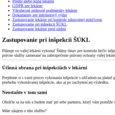
Predaj alebo kúpa lekárne
GDPR pre lekárne
Všeobecné zmluvné podmienky lekárne
Dokumenty pre internetový výdaj
Zastupovanie lekárne pri kontrole zdravotnej poisťovne
Zastupovanie pri inšpekcii ŠÚKL
Zastupovanie lekárne pred súdmi
Zastupovanie pri inšpekcii ŠÚKL
Plánuje vo vašej lekárni vykonať Štátny ústav pre kontrolu liečiv i
právne služby zamerané na zabezpečenie právnej ochrany vašej lekár
Účinná obrana pri inšpekciách v lekárni
Prejdeme si s vami proces vykonania inšpekcie s ohľadom na platné p
priebehu vykonávanej inšpekcie, ako aj po zachytení jej výsledku.
Neostaňte v tom sami
Obráťte sa na nás a budete mať pri sebe partnera, ktorý vám pomôž
Máte záujem o túto službu?