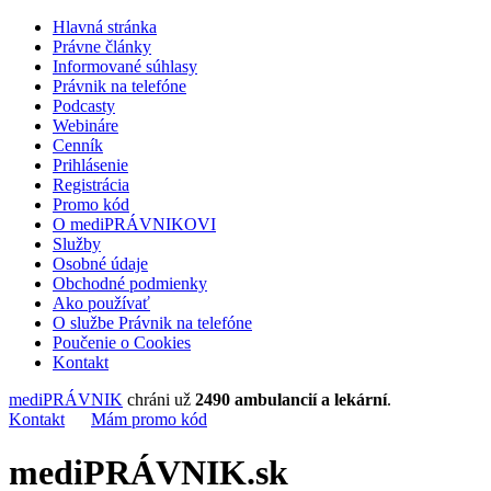
Hlavná stránka
Právne články
Informované súhlasy
Právnik na telefóne
Podcasty
Webináre
Cenník
Prihlásenie
Registrácia
Promo kód
O mediPRÁVNIKOVI
Služby
Osobné údaje
Obchodné podmienky
Ako používať
O službe Právnik na telefóne
Poučenie o Cookies
Kontakt
mediPRÁVNIK
chráni už
2490 ambulancií a lekární
.
Kontakt
Mám promo kód
mediPRÁVNIK.sk