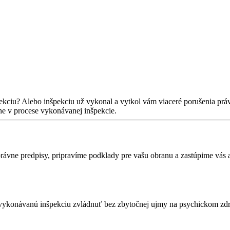
nšpekciu? Alebo inšpekciu už vykonal a vytkol vám viaceré porušenia 
ne v procese vykonávanej inšpekcie.
rávne predpisy, pripravíme podklady pre vašu obranu a zastúpime vás 
e vykonávanú inšpekciu zvládnuť bez zbytočnej ujmy na psychickom zdr