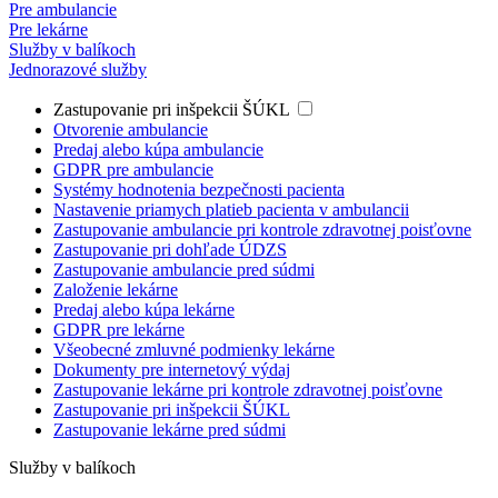
Pre ambulancie
Pre lekárne
Služby v balíkoch
Jednorazové služby
Zastupovanie pri inšpekcii ŠÚKL
Otvorenie ambulancie
Predaj alebo kúpa ambulancie
GDPR pre ambulancie
Systémy hodnotenia bezpečnosti pacienta
Nastavenie priamych platieb pacienta v ambulancii
Zastupovanie ambulancie pri kontrole zdravotnej poisťovne
Zastupovanie pri dohľade ÚDZS
Zastupovanie ambulancie pred súdmi
Založenie lekárne
Predaj alebo kúpa lekárne
GDPR pre lekárne
Všeobecné zmluvné podmienky lekárne
Dokumenty pre internetový výdaj
Zastupovanie lekárne pri kontrole zdravotnej poisťovne
Zastupovanie pri inšpekcii ŠÚKL
Zastupovanie lekárne pred súdmi
Služby v balíkoch