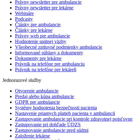
Právny newsletter pre ambulancie
Právny newsletter pre lekárne
Webináre
Podcasty
Články pre ambulancie
Články pre lekárne
Právny web pre ambulancie
Hodnotenie spätnej väzby
Všeobecné zmluvné podmienky ambulancie
Informované súhlasy a dokumenty
Dokumenty pre lekárne
Právnik na telefóne pre ambulanciu
Právnik na telefóne pre lekáreň
Jednorazové služby
Otvorenie ambulancie
Predaj alebo kúpa ambulancie
GDPR pre ambulancie
Systémy hodnotenia bezpečnosti pacienta
Nastavenie priamych platieb pacienta v ambulancii
Zastupovanie ambulancie pri kontrole zdravotnej poisťovne
Zastupovanie pri dohľade ÚDZS
Zastupovanie ambulancie pred súdmi
Založenie lekárne