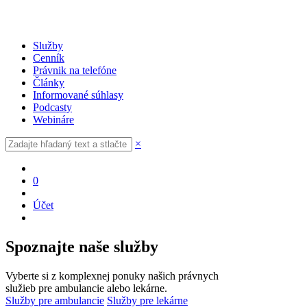
Služby
Cenník
Právnik na telefóne
Články
Informované súhlasy
Podcasty
Webináre
×
0
Účet
Spoznajte naše služby
Vyberte si z komplexnej ponuky našich právnych
služieb pre ambulancie alebo lekárne.
Služby pre ambulancie
Služby pre lekárne