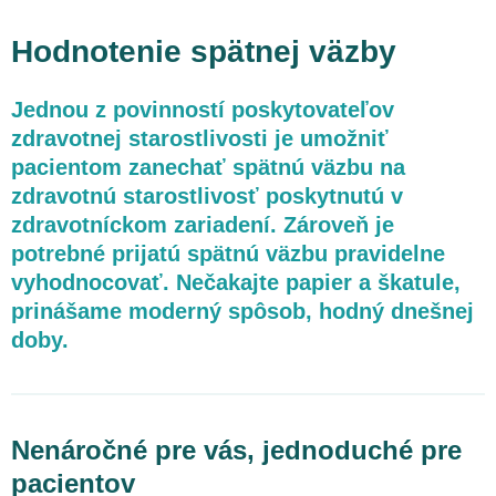
Otvorenie ambulancie
Hodnotenie spätnej väzby
Predaj alebo kúpa ambulancie
Jednou z povinností poskytovateľov
zdravotnej starostlivosti je umožniť
GDPR pre ambulancie
pacientom zanechať spätnú väzbu na
zdravotnú starostlivosť poskytnutú v
Systémy hodnotenia bezpečnosti pacienta
zdravotníckom zariadení. Zároveň je
potrebné prijatú spätnú väzbu pravidelne
Nastavenie priamych platieb pacienta v ambulancii
vyhodnocovať. Nečakajte papier a škatule,
prinášame moderný spôsob, hodný dnešnej
Zastupovanie ambulancie pri kontrole zdravotnej poisťovne
doby.
Zastupovanie pri dohľade ÚDZS
Zastupovanie ambulancie pred súdmi
Nenáročné pre vás, jednoduché pre
pacientov
Založenie lekárne