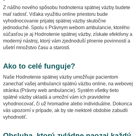
Z nášho nového spôsobu hodnotenia spätnej väzby budete
mať radosť. Vďaka využitiu online priestoru bude
Predaj alebo kúpa lekárne
vyhodnocovanie prijatej spätnej väzby skutočne
jednoduché. Spolu s Právnym webom ambulancie, ktorého
GDPR pre lekárne
súčasťou je aj Hodnotenie spätnej väzby, získate efektívny a
moderný nástroj, ktorý vám zjednoduší plnenie povinností a
Všeobecné zmluvné podmienky lekárne
ušetrí množstvo času a starostí.
Dokumenty pre internetový výdaj
Ako to celé funguje?
Naše Hodnotenie spätnej väzby umožňuje pacientom
Zastupovanie lekárne pri kontrole zdravotnej poisťovne
zanechať vašej ambulancii spätnú väzbu online, na webovej
stránka (Právny web ambulancie). Systém všetky tieto
Zastupovanie pri inšpekcii ŠÚKL
spätné väzby ukladá a umožní vám ich pravidelne
vyhodnocovať, či už hromadne alebo individuálne. Dokonca
vás upozorní v prípade, ak by ste niektoré obdobie zabudli
Zastupovanie lekárne pred súdmi
vyhodnotiť.
Obsluha, ktorú zvládne naozaj každý