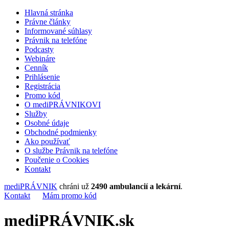
Hlavná stránka
Právne články
Informované súhlasy
Právnik na telefóne
Podcasty
Webináre
Cenník
Prihlásenie
Registrácia
Promo kód
O mediPRÁVNIKOVI
Služby
Osobné údaje
Obchodné podmienky
Ako používať
O službe Právnik na telefóne
Poučenie o Cookies
Kontakt
mediPRÁVNIK
chráni už
2490 ambulancií a lekární
.
Kontakt
Mám promo kód
mediPRÁVNIK.sk