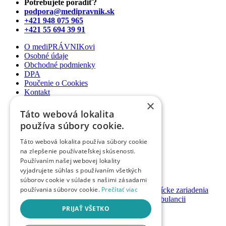
Potrebujete poradiť?
podpora@medipravnik.sk
+421 948 075 965
+421 55 694 39 91
O mediPRÁVNIKovi
Osobné údaje
Obchodné podmienky
DPA
Poučenie o Cookies
Kontakt
×
Newsletter
Táto webová lokalita
Články
používa súbory cookie.
Podcasty
Webináre
Táto webová lokalita používa súbory cookie
Informované súhlasy
na zlepšenie používateľskej skúsenosti.
Právny web pre ambulancie
Používaním našej webovej lokality
Právnik na telefóne
vyjadrujete súhlas s používaním všetkých
súborov cookie v súlade s našimi zásadami
GDPR ambulancie / lekárne
používania súborov cookie.
Prečítať viac
Systémy bezpečnosti pacienta pre zdravotnícke zariadenia
Nastavenie priamych platieb pacienta v ambulancii
Založenie / prevody ambulancií a lekární
PRIJAŤ VŠETKO
Registrácia