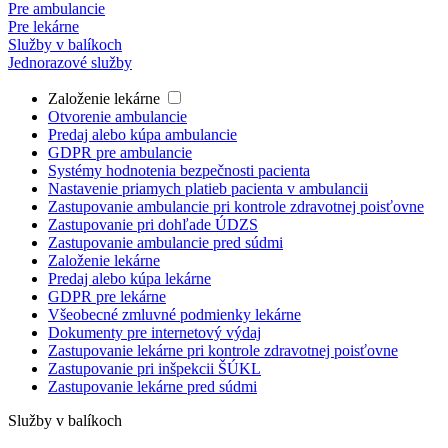
Pre ambulancie
Pre lekárne
Služby v balíkoch
Jednorazové služby
Založenie lekárne
Otvorenie ambulancie
Predaj alebo kúpa ambulancie
GDPR pre ambulancie
Systémy hodnotenia bezpečnosti pacienta
Nastavenie priamych platieb pacienta v ambulancii
Zastupovanie ambulancie pri kontrole zdravotnej poisťovne
Zastupovanie pri dohľade ÚDZS
Zastupovanie ambulancie pred súdmi
Založenie lekárne
Predaj alebo kúpa lekárne
GDPR pre lekárne
Všeobecné zmluvné podmienky lekárne
Dokumenty pre internetový výdaj
Zastupovanie lekárne pri kontrole zdravotnej poisťovne
Zastupovanie pri inšpekcii ŠÚKL
Zastupovanie lekárne pred súdmi
Služby v balíkoch