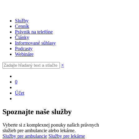
Služby
Cenník
Právnik na telefóne
Články
Informované súhlasy
Podcasty
Webináre
×
0
Účet
Spoznajte naše služby
Vyberte si z komplexnej ponuky našich právnych
služieb pre ambulancie alebo lekárne.
Služby pre ambulancie
Služby pre lekárne