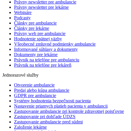
Právny newsletter pre ambulancie
Právny newsletter pre lekárne
Webináre
Podcasty
Články pre ambulancie
Články pre lekárne
Právny web pre ambulancie
Hodnotenie spätnej väzby
Všeobecné zmluvné podmienky ambulancie
Informované súhlasy a dokumenty
Dokumenty pre lekárne
Právnik na telefóne pre ambulanciu
Právnik na telefóne pre lekáreň
Jednorazové služby
Otvorenie ambulancie
Predaj alebo kúpa ambulancie
GDPR pre ambulancie
Systémy hodnotenia bezpečnosti pacienta
Nastavenie priamych platieb pacienta v ambulancii
Zastupovanie ambulancie pri kontrole zdravotnej poisťovne
Zastupovanie pri dohľade ÚDZS
Zastupovanie ambulancie pred súdmi
Založenie lekárne