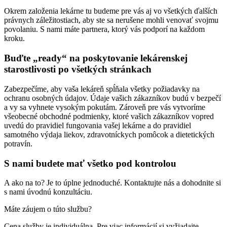
Okrem založenia lekárne tu budeme pre vás aj vo všetkých ďalších
právnych záležitostiach, aby ste sa nerušene mohli venovať svojmu
povolaniu. S nami máte partnera, ktorý vás podporí na každom
kroku.
Buďte „ready“ na poskytovanie lekárenskej
starostlivosti po všetkých stránkach
Zabezpečíme, aby vaša lekáreň spĺňala všetky požiadavky na
ochranu osobných údajov. Údaje vašich zákazníkov budú v bezpečí
a vy sa vyhnete vysokým pokutám. Zároveň pre vás vytvoríme
všeobecné obchodné podmienky, ktoré vašich zákazníkov vopred
uvedú do pravidiel fungovania vašej lekárne a do pravidiel
samotného výdaja liekov, zdravotníckych pomôcok a dietetických
potravín.
S nami budete mať všetko pod kontrolou
A ako na to? Je to úplne jednoduché. Kontaktujte nás a dohodnite si
s nami úvodnú konzultáciu.
Máte záujem o túto službu?
Cena služby je individuálna. Pre viac informácií si vyžiadajte