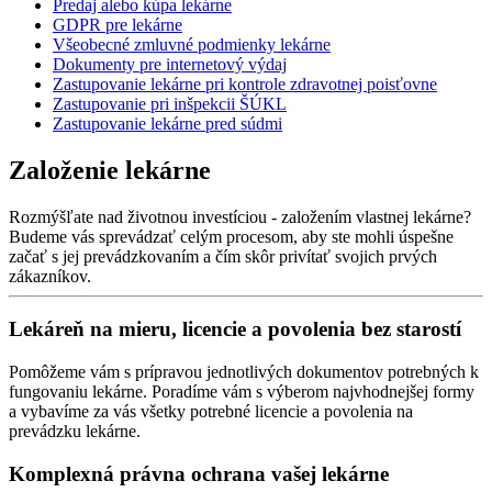
Predaj alebo kúpa lekárne
GDPR pre lekárne
Všeobecné zmluvné podmienky lekárne
Dokumenty pre internetový výdaj
Zastupovanie lekárne pri kontrole zdravotnej poisťovne
Zastupovanie pri inšpekcii ŠÚKL
Zastupovanie lekárne pred súdmi
Založenie lekárne
Rozmýšľate nad životnou investíciou - založením vlastnej lekárne?
Budeme vás sprevádzať celým procesom, aby ste mohli úspešne
začať s jej prevádzkovaním a čím skôr privítať svojich prvých
zákazníkov.
Lekáreň na mieru, licencie a povolenia bez starostí
Pomôžeme vám s prípravou jednotlivých dokumentov potrebných k
fungovaniu lekárne. Poradíme vám s výberom najvhodnejšej formy
a vybavíme za vás všetky potrebné licencie a povolenia na
prevádzku lekárne.
Komplexná právna ochrana vašej lekárne