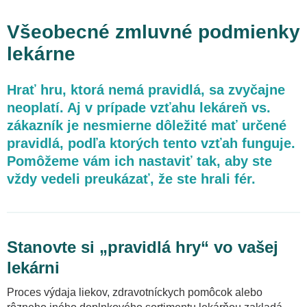
Právny newsletter pre ambulancie
Všeobecné zmluvné podmienky
lekárne
Právny newsletter pre lekárne
Webináre
Hrať hru, ktorá nemá pravidlá, sa zvyčajne
neoplatí. Aj v prípade vzťahu lekáreň vs.
Podcasty
zákazník je nesmierne dôležité mať určené
pravidlá, podľa ktorých tento vzťah funguje.
Pomôžeme vám ich nastaviť tak, aby ste
Články pre ambulancie
vždy vedeli preukázať, že ste hrali fér.
Články pre lekárne
Právny web pre ambulancie
Stanovte si „pravidlá hry“ vo vašej
lekárni
Hodnotenie spätnej väzby
Proces výdaja liekov, zdravotníckych pomôcok alebo
Všeobecné zmluvné podmienky ambulancie