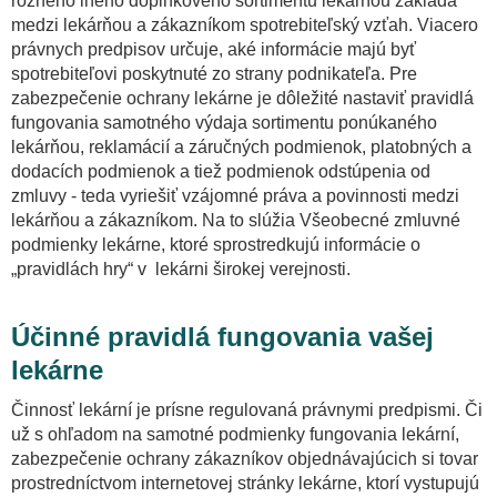
rôzneho iného doplnkového sortimentu lekárňou zakladá
medzi lekárňou a zákazníkom spotrebiteľský vzťah. Viacero
právnych predpisov určuje, aké informácie majú byť
Informované súhlasy a dokumenty
spotrebiteľovi poskytnuté zo strany podnikateľa. Pre
zabezpečenie ochrany lekárne je dôležité nastaviť pravidlá
Dokumenty pre lekárne
fungovania samotného výdaja sortimentu ponúkaného
lekárňou, reklamácií a záručných podmienok, platobných a
dodacích podmienok a tiež podmienok odstúpenia od
Právnik na telefóne pre ambulanciu
zmluvy - teda vyriešiť vzájomné práva a povinnosti medzi
lekárňou a zákazníkom. Na to slúžia Všeobecné zmluvné
Právnik na telefóne pre lekáreň
podmienky lekárne, ktoré sprostredkujú informácie o
„pravidlách hry“ v lekárni širokej verejnosti.
Účinné pravidlá fungovania vašej
lekárne
Činnosť lekární je prísne regulovaná právnymi predpismi. Či
už s ohľadom na samotné podmienky fungovania lekární,
zabezpečenie ochrany zákazníkov objednávajúcich si tovar
prostredníctvom internetovej stránky lekárne, ktorí vystupujú