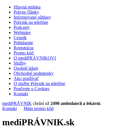
Hlavná stránka
Právne články
Informované súhlasy
Právnik na telefóne
Podcasty
Webináre
Cenník
Prihlásenie
Registrácia
Promo kód
O mediPRÁVNIKOVI
Služby
Osobné údaje
Obchodné podmienky
Ako používať
O službe Právnik na telefóne
Poučenie o Cookies
Kontakt
mediPRÁVNIK
chráni už
2490 ambulancií a lekární
.
Kontakt
Mám promo kód
mediPRÁVNIK.sk