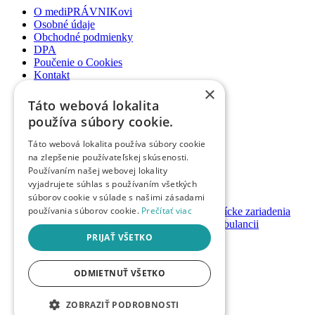
O mediPRÁVNIKovi
Osobné údaje
Obchodné podmienky
DPA
Poučenie o Cookies
Kontakt
×
Newsletter
Táto webová lokalita
Články
používa súbory cookie.
Podcasty
Webináre
Táto webová lokalita používa súbory cookie
Informované súhlasy
na zlepšenie používateľskej skúsenosti.
Právny web pre ambulancie
Používaním našej webovej lokality
Právnik na telefóne
vyjadrujete súhlas s používaním všetkých
súborov cookie v súlade s našimi zásadami
GDPR ambulancie / lekárne
používania súborov cookie.
Prečítať viac
Systémy bezpečnosti pacienta pre zdravotnícke zariadenia
Nastavenie priamych platieb pacienta v ambulancii
Založenie / prevody ambulancií a lekární
PRIJAŤ VŠETKO
Registrácia
ODMIETNUŤ VŠETKO
Prihlásenie
Návody & manuály
Mám promokód
ZOBRAZIŤ PODROBNOSTI