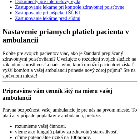
Dokumenty pre internetový výdaj
Zastupovanie lekárne pri kontrole zdravotnej poisťovne
Zastupovanie pri inšpekcii ŠÚKL
Zastupovanie lekárne pred súdmi
Nastavenie priamych platieb pacienta v
ambulancii
Robíte pre svojich pacientov viac, ako je štandard preplácaný
zdravotnými poisťovňami? Uvažujete o rozdelení svojich služieb na
základnú starostlivosť a nadstavbu, ktorá umožní pacientovi získať
vyšší komfort a vašej ambulancii prinesie nový zdroj príjmu? Ste na
správnom mieste!
Pripravíme vám cenník šitý na mieru vašej
ambulancii
Právna bezpečnosť vašej ambulancie je pre nás na prvom mieste. To
platí aj v prípade poplatkov v ambulancii, pretože:
rozumieme vašej činnosti,
vieme ako fungujú platby za zdravotnú starostlivosť,
cítime potenciálne riziká na 100honov,