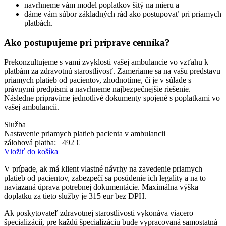
navrhneme vám model poplatkov šitý na mieru a
dáme vám súbor základných rád ako postupovať pri priamych
platbách.
Ako postupujeme pri príprave cenníka?
Prekonzultujeme s vami zvyklosti vašej ambulancie vo vzťahu k
platbám za zdravotnú starostlivosť. Zameriame sa na vašu predstavu
priamych platieb od pacientov, zhodnotíme, či je v súlade s
právnymi predpismi a navrhneme najbezpečnejšie riešenie.
Následne pripravíme jednotlivé dokumenty spojené s poplatkami vo
vašej ambulancii.
Služba
Nastavenie priamych platieb pacienta v ambulancii
zálohová platba:
492 €
Vložiť do košíka
V prípade, ak má klient vlastné návrhy na zavedenie priamych
platieb od pacientov, zabezpečí sa posúdenie ich legality a na to
naviazaná úprava potrebnej dokumentácie. Maximálna výška
doplatku za tieto služby je 315 eur bez DPH.
Ak poskytovateľ zdravotnej starostlivosti vykonáva viacero
špecializácií, pre každú špecializáciu bude vypracovaná samostatná