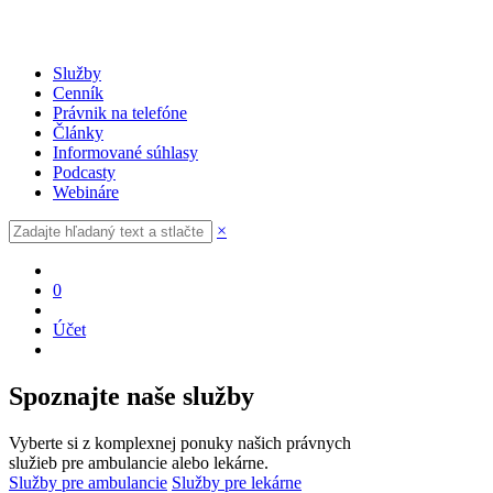
Služby
Cenník
Právnik na telefóne
Články
Informované súhlasy
Podcasty
Webináre
×
0
Účet
Spoznajte naše služby
Vyberte si z komplexnej ponuky našich právnych
služieb pre ambulancie alebo lekárne.
Služby pre ambulancie
Služby pre lekárne