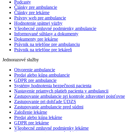
Podcasty
Články pre ambulancie
Články pre lekárne
Právny web pre ambulancie
Hodnotenie spätnej väzby
Všeobecné zmluvné podmienky ambulancie
Informované súhlasy a dokumenty
Dokumenty pre lekárne
Právnik na telefóne pre ambulanciu
Právnik na telefóne pre lekáreň
Jednorazové služby
Otvorenie ambulancie
Predaj alebo kúpa ambulancie
GDPR pre ambulancie
Systémy hodnotenia bezpečnosti pacienta
Nastavenie priamych platieb pacienta v ambulancii
Zastupovanie ambulancie pri kontrole zdravotnej poisťovne
Zastupovanie pri dohľade ÚDZS
Zastupovanie ambulancie pred súdmi
Založenie lekárne
Predaj alebo kúpa lekárne
GDPR pre lekárne
Všeobecné zmluvné podmienky lekárne