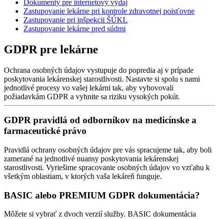
Dokumenty pre internetový výdaj
Zastupovanie lekárne pri kontrole zdravotnej poisťovne
Zastupovanie pri inšpekcii ŠÚKL
Zastupovanie lekárne pred súdmi
GDPR pre lekárne
Ochrana osobných údajov vystupuje do popredia aj v prípade
poskytovania lekárenskej starostlivosti. Nastavte si spolu s nami
jednotlivé procesy vo vašej lekárni tak, aby vyhovovali
požiadavkám GDPR a vyhnite sa riziku vysokých pokút.
GDPR pravidlá od odborníkov na medicínske a
farmaceutické právo
Pravidlá ochrany osobných údajov pre vás spracujeme tak, aby boli
zamerané na jednotlivé nuansy poskytovania lekárenskej
starostlivosti. Vyriešime spracovanie osobných údajov vo vzťahu k
všetkým oblastiam, v ktorých vaša lekáreň funguje.
BASIC alebo PREMIUM GDPR dokumentácia?
Môžete si vybrať z dvoch verzií služby. BASIC dokumentácia