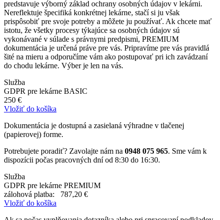
predstavuje výborný základ ochrany osobných údajov v lekárni.
Nereflektuje špecifiká konkrétnej lekárne, stačí si ju však
prispôsobiť pre svoje potreby a môžete ju používať. Ak chcete mať
istotu, že všetky procesy týkajúce sa osobných údajov sú
vykonávané v súlade s právnymi predpismi, PREMIUM
dokumentácia je určená práve pre vás. Pripravíme pre vás pravidlá
šité na mieru a odporučíme vám ako postupovať pri ich zavádzaní
do chodu lekárne. Výber je len na vás.
Služba
GDPR pre lekárne BASIC
250 €
Vložiť do košíka
Dokumentácia je dostupná a zasielaná výhradne v tlačenej
(papierovej) forme.
Potrebujete poradiť? Zavolajte nám na
0948 075 965
. Sme vám k
dispozícii počas pracovných dní od 8:30 do 16:30.
Služba
GDPR pre lekárne PREMIUM
zálohová platba:
787,20 €
Vložiť do košíka
Ak sa počas vyplňovania dotazníka alebo pri spracovaní podkladov