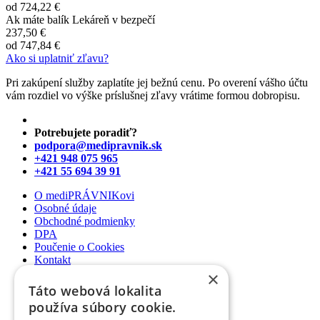
od
724,22 €
Ak máte balík Lekáreň v bezpečí
237,50 €
od
747,84 €
Ako si uplatniť zľavu?
Pri zakúpení služby zaplatíte jej bežnú cenu. Po overení vášho účtu
vám rozdiel vo výške príslušnej zľavy vrátime formou dobropisu.
Potrebujete poradiť?
podpora@medipravnik.sk
+421 948 075 965
+421 55 694 39 91
O mediPRÁVNIKovi
Osobné údaje
Obchodné podmienky
DPA
Poučenie o Cookies
Kontakt
×
Newsletter
Táto webová lokalita
Články
používa súbory cookie.
Podcasty