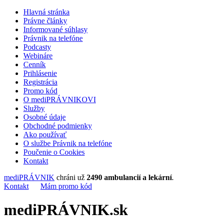
Hlavná stránka
Právne články
Informované súhlasy
Právnik na telefóne
Podcasty
Webináre
Cenník
Prihlásenie
Registrácia
Promo kód
O mediPRÁVNIKOVI
Služby
Osobné údaje
Obchodné podmienky
Ako používať
O službe Právnik na telefóne
Poučenie o Cookies
Kontakt
mediPRÁVNIK
chráni už
2490 ambulancií a lekární
.
Kontakt
Mám promo kód
mediPRÁVNIK.sk