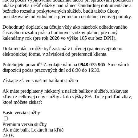
ukáže potreba riešiť otázky nad rámec štandardnej dokumentácie a
bežného rozsahu poskytovaných služieb, budú takéto úkony
posudzované individuálne a predmetom osobitnej cenovej ponuky.
Dohodnutý doplatok sa účtuje vždy ako násobok odhadovaného
časového rozsahu prác a hodinovej sadzby platnej pre daný
kalendárny rok (pre rok 2026 vo výške 105 eur bez DPH).
Dokumentácia môže byť zaslaná v tlačenej (papierovej) alebo
elektronickej forme, v závislosti od preferencií klienta.
Potrebujete poradiť? Zavolajte nám na
0948 075 965
. Sme vám k
dispozícii počas pracovných dní od 8:30 do 16:30.
Získajte zľavu s našimi balíkmi služieb
Ak máte predplatený niektorý z našich balíkov služieb, získavate
zľavu z celkovej ceny služby až do výšky 8%. Tu je prehľad zliav,
ktoré môžete získať:
Basic verzia služby
Premium verzia služby
Ak máte balík Lekáreň na kľúč
230 €