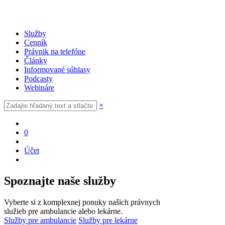
Služby
Cenník
Právnik na telefóne
Články
Informované súhlasy
Podcasty
Webináre
×
0
Účet
Spoznajte naše služby
Vyberte si z komplexnej ponuky našich právnych
služieb pre ambulancie alebo lekárne.
Služby pre ambulancie
Služby pre lekárne