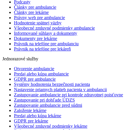
Podcasty
Články pre ambulancie
Články pre lekárne
Právny web pre ambulancie
Hodnotenie spätnej väzby
Všeobecné zmluvné podmienky ambulancie
Informované súhlasy a dokumenty
Dokumenty pre lekárne
Právnik na telefóne pre ambulanciu
Právnik na telefóne pre lekáreň
Jednorazové služby
Otvorenie ambulancie
Predaj alebo kúpa ambulancie
GDPR pre ambulancie
Systémy hodnotenia bezpečnosti pacienta
Nastavenie priamych platieb pacienta v ambulancii
Zastupovanie ambulancie pri kontrole zdravotnej poisťovne
Zastupovanie pri dohľade ÚDZS
Zastupovanie ambulancie pred súdmi
Založenie lekárne
Predaj alebo kúpa lekárne
GDPR pre lekárne
Všeobecné zmluvné podmienky lekárne