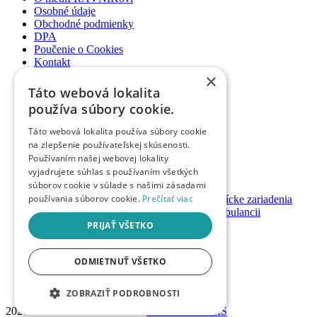
Osobné údaje
Obchodné podmienky
DPA
Poučenie o Cookies
Kontakt
×
Newsletter
Táto webová lokalita
Články
používa súbory cookie.
Podcasty
Webináre
Táto webová lokalita používa súbory cookie
Informované súhlasy
na zlepšenie používateľskej skúsenosti.
Právny web pre ambulancie
Používaním našej webovej lokality
Právnik na telefóne
vyjadrujete súhlas s používaním všetkých
súborov cookie v súlade s našimi zásadami
GDPR ambulancie / lekárne
používania súborov cookie.
Prečítať viac
Systémy bezpečnosti pacienta pre zdravotnícke zariadenia
Nastavenie priamych platieb pacienta v ambulancii
Založenie / prevody ambulancií a lekární
PRIJAŤ VŠETKO
Registrácia
ODMIETNUŤ VŠETKO
Prihlásenie
Návody & manuály
Mám promokód
ZOBRAZIŤ PODROBNOSTI
2026 © Advokátska kancelária
h&h PARTNERS