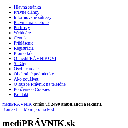
Hlavná stránka
Právne články
Informované súhlasy
Právnik na telefóne
Podcasty
Webináre
Cenník
Prihlásenie
Registrácia
Promo kód
O mediPRÁVNIKOVI
Služby
Osobné údaje
Obchodné podmienky
Ako používať
O službe Právnik na telefóne
Poučenie o Cookies
Kontakt
mediPRÁVNIK
chráni už
2490 ambulancií a lekární
.
Kontakt
Mám promo kód
mediPRÁVNIK.sk