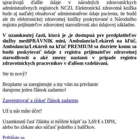
spracúvajú ďalšie údaje v národných zdravotníckych
administratívnych registroch NCZI. Elektronická zdravotná knižka
bude aj naďalej obsahovať administratívne údaje pacienta, tie budú
ale do elektronickej zdravotnej knižky poskytované z Národného
registra prijímateľov zdravotnej starostlivosti ako údajovej základne.
V uzamknutej časti, ktorá je ‚je dostupná pre predplatiteľov
služby mediPRÁVNIK mini, Ambulancia/Lekáreň na kľúč,
Ambulancia/Lekáreň na kľúč PREMIUM sa dozviete komu sa
budú poskytovať údaje z registra prijímateľov zdravotnej
starostlivosti a aké zmeny nastanú v prípade registra
zdravotníckych pracovníkov v ďalšom vzdelávaní.
Ste tu nový?
Bezplatne sa zaregistrujte a my vám na privítanie
darujeme jeden článok zadarmo!
Zaregistrovať a získať článok zadarmo
Už u nás máte účet?
Uzamknutú časť článku si môžete kúpiť za 3,69 € s DPH,
alebo ho získate ako súčasť jedného z balíčkov.
Prihláste sa