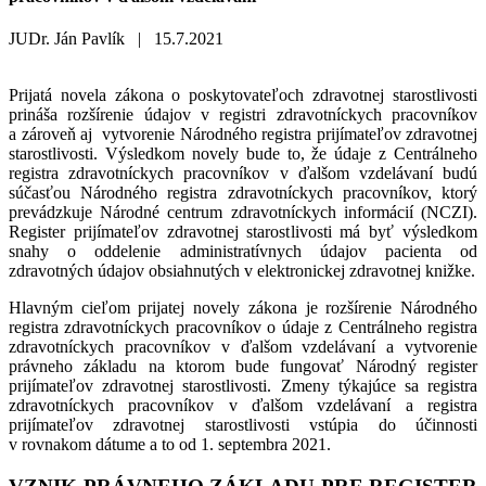
JUDr. Ján Pavlík |
15.7.2021
Prijatá novela zákona o poskytovateľoch zdravotnej starostlivosti
prináša rozšírenie údajov v registri zdravotníckych pracovníkov
a zároveň aj vytvorenie Národného registra prijímateľov zdravotnej
starostlivosti. Výsledkom novely bude to, že údaje z Centrálneho
registra zdravotníckych pracovníkov v ďalšom vzdelávaní budú
súčasťou Národného registra zdravotníckych pracovníkov, ktorý
prevádzkuje Národné centrum zdravotníckych informácií (NCZI).
Register prijímateľov zdravotnej starostlivosti má byť výsledkom
snahy o oddelenie administratívnych údajov pacienta od
zdravotných údajov obsiahnutých v elektronickej zdravotnej knižke.
Hlavným cieľom prijatej novely zákona je rozšírenie Národného
registra zdravotníckych pracovníkov o údaje z Centrálneho registra
zdravotníckych pracovníkov v ďalšom vzdelávaní a vytvorenie
právneho základu na ktorom bude fungovať Národný register
prijímateľov zdravotnej starostlivosti. Zmeny týkajúce sa registra
zdravotníckych pracovníkov v ďalšom vzdelávaní a registra
prijímateľov zdravotnej starostlivosti vstúpia do účinnosti
v rovnakom dátume a to od 1. septembra 2021.