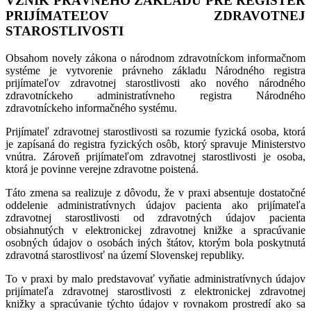
VZNIK PRÁVNEHO ZÁKLADU PRE REGISTER
PRIJÍMATEĽOV ZDRAVOTNEJ
STAROSTLIVOSTI
Obsahom novely zákona o národnom zdravotníckom informačnom
systéme je vytvorenie právneho základu Národného registra
prijímateľov zdravotnej starostlivosti ako nového národného
zdravotníckeho administratívneho registra Národného
zdravotníckeho informačného systému.
Prijímateľ zdravotnej starostlivosti sa rozumie fyzická osoba, ktorá
je zapísaná do registra fyzických osôb, ktorý spravuje Ministerstvo
vnútra. Zároveň prijímateľom zdravotnej starostlivosti je osoba,
ktorá je povinne verejne zdravotne poistená.
Táto zmena sa realizuje z dôvodu, že v praxi absentuje dostatočné
oddelenie administratívnych údajov pacienta ako prijímateľa
zdravotnej starostlivosti od zdravotných údajov pacienta
obsiahnutých v elektronickej zdravotnej knižke a spracúvanie
osobných údajov o osobách iných štátov, ktorým bola poskytnutá
zdravotná starostlivosť na území Slovenskej republiky.
To v praxi by malo predstavovať vyňatie administratívnych údajov
prijímateľa zdravotnej starostlivosti z elektronickej zdravotnej
knižky a spracúvanie týchto údajov v rovnakom prostredí ako sa