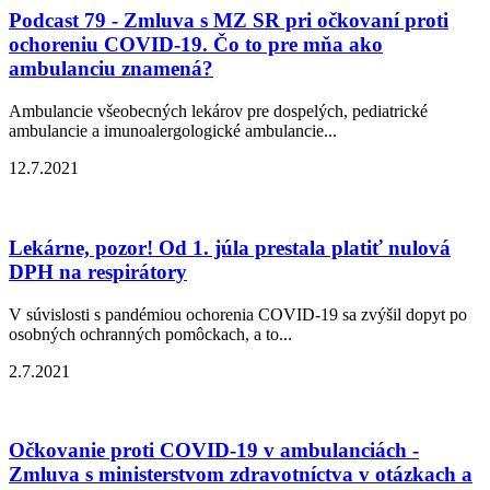
Podcast 79 - Zmluva s MZ SR pri očkovaní proti
ochoreniu COVID-19. Čo to pre mňa ako
ambulanciu znamená?
Ambulancie všeobecných lekárov pre dospelých, pediatrické
ambulancie a imunoalergologické ambulancie...
12.7.2021
Lekárne, pozor! Od 1. júla prestala platiť nulová
DPH na respirátory
V súvislosti s pandémiou ochorenia COVID-19 sa zvýšil dopyt po
osobných ochranných pomôckach, a to...
2.7.2021
Očkovanie proti COVID-19 v ambulanciách -
Zmluva s ministerstvom zdravotníctva v otázkach a