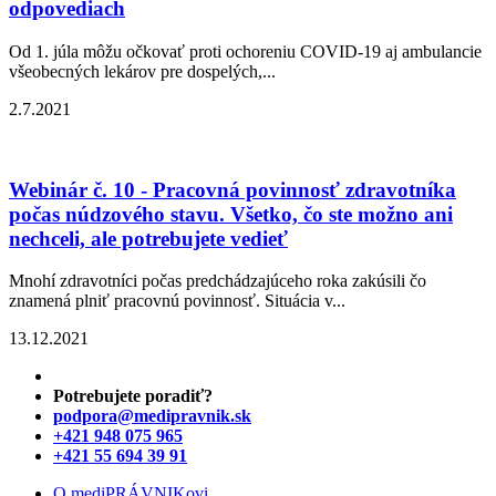
odpovediach
Od 1. júla môžu očkovať proti ochoreniu COVID-19 aj ambulancie
všeobecných lekárov pre dospelých,...
2.7.2021
Webinár č. 10 - Pracovná povinnosť zdravotníka
počas núdzového stavu. Všetko, čo ste možno ani
nechceli, ale potrebujete vedieť
Mnohí zdravotníci počas predchádzajúceho roka zakúsili čo
znamená plniť pracovnú povinnosť. Situácia v...
13.12.2021
Potrebujete poradiť?
podpora@medipravnik.sk
+421 948 075 965
+421 55 694 39 91
O mediPRÁVNIKovi