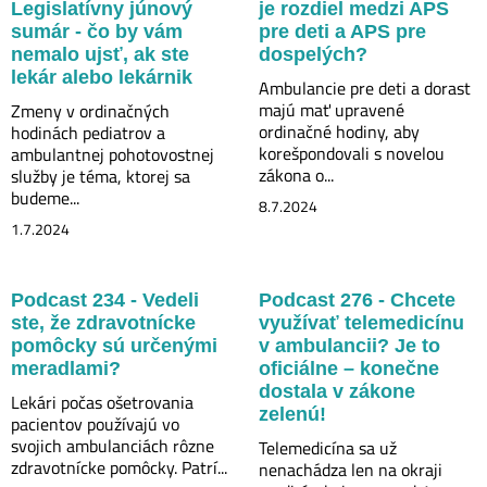
Legislatívny júnový
je rozdiel medzi APS
sumár - čo by vám
pre deti a APS pre
nemalo ujsť, ak ste
dospelých?
lekár alebo lekárnik
Ambulancie pre deti a dorast
majú mať upravené
Zmeny v ordinačných
ordinačné hodiny, aby
hodinách pediatrov a
korešpondovali s novelou
ambulantnej pohotovostnej
zákona o...
služby je téma, ktorej sa
budeme...
8.7.2024
1.7.2024
Podcast 234 - Vedeli
Podcast 276 - Chcete
ste, že zdravotnícke
využívať telemedicínu
pomôcky sú určenými
v ambulancii? Je to
meradlami?
oficiálne – konečne
dostala v zákone
Lekári počas ošetrovania
zelenú!
pacientov používajú vo
svojich ambulanciách rôzne
Telemedicína sa už
zdravotnícke pomôcky. Patrí...
nenachádza len na okraji