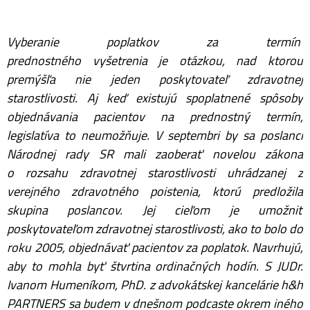
Vyberanie poplatkov za termín
prednostného vyšetrenia je otázkou, nad ktorou
premýšľa nie jeden poskytovateľ zdravotnej
starostlivosti. Aj keď existujú spoplatnené spôsoby
objednávania pacientov na prednostný termín,
legislatíva to neumožňuje. V septembri by sa poslanci
Národnej rady SR mali zaoberať novelou zákona
o rozsahu zdravotnej starostlivosti uhrádzanej z
verejného zdravotného poistenia, ktorú predložila
skupina poslancov. Jej cieľom je umožniť
poskytovateľom zdravotnej starostlivosti, ako to bolo do
roku 2005, objednávať pacientov za poplatok. Navrhujú,
aby to mohla byť štvrtina ordinačných hodín. S JUDr.
Ivanom Humeníkom, PhD. z advokátskej kancelárie h&h
PARTNERS sa budem v dnešnom podcaste okrem iného