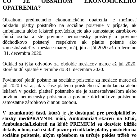
ČO JE OBSAHOM EKONOMICKÉHO
OPATRENIA?
Obsahom predmetného ekonomického opatrenia je možnosť
odkladu platby poistného na sociálne poistenie v prípade, ak
ambulanciu alebo lekáreň prevádzkujete ako samostatne zárobkovo
činná osoba a ste povinne nemocensky poistený a povinne
dôchodkovo poistený, respektíve ak platíte poistné ako
zamestnávateľ za mesiace marec, máj, jún a júl 2020 až do termínu
31. decembra 2020.
Odklad sa týka odvodov za obdobie mesiacov marec až júl 2020,
ktoré budú splatné v termíne do 31. decembra 2020.
Povinnosť platiť poistné na sociálne poistenie za mesiace marec až
júl 2020 trvá aj, ak v čase platenia poistného už ambulancia alebo
lekáreň v pozícii platiteľ poistného nie je zamestnávateľom alebo
povinne nemocensky poistenou a povinne dôchodkovo poistenou
samostatne zárobkovo činnou osobou.
V uzamknutej časti, ktorá je ‚je dostupná pre predplatiteľov
služby mediPRÁVNIK mini, Ambulancia/Lekáreň na kľúč,
Ambulancia/Lekáreň na kľúč PREMIUM sa dozviete bližšie
detaily o tom, načo si dať pozor pri odklade platby poistného na
sociálne poistenie, akým spôsobom sa určuje pokles tržieb vo