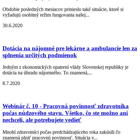
Obdobie posledných mesiacov prinieslo také situácie, ktoré si
vyžadujú osobitný režim fungovania našej...
30.6.2020
Dotácia na nájomné pre lekárne a ambulancie len za
splnenia určitých podmienok
Jedným z ekonomických opatrení vlády Slovenskej republiky je
dotácia na úhradu nájomného. To znamená,...
8.7.2020
Webinár č. 10 - Pracovná povinnosť zdravotníka
počas núdzového stavu. Všetko, čo ste možno ani
nechceli, ale potrebujete vedieť
Mnohí zdravotníci počas predchádzajúceho roka zakúsili čo
znamená plniť pracovnú povinnosť. Situácia v...