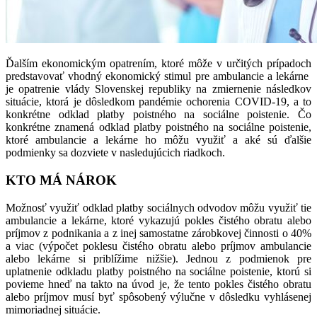
Ďalším ekonomickým opatrením, ktoré môže v určitých prípadoch
predstavovať vhodný ekonomický stimul pre ambulancie a lekárne
je opatrenie vlády Slovenskej republiky na zmiernenie následkov
situácie, ktorá je dôsledkom pandémie ochorenia COVID-19, a to
konkrétne odklad platby poistného na sociálne poistenie. Čo
konkrétne znamená odklad platby poistného na sociálne poistenie,
ktoré ambulancie a lekárne ho môžu využiť a aké sú ďalšie
podmienky sa dozviete v nasledujúcich riadkoch.
KTO MÁ NÁROK
Možnosť využiť odklad platby sociálnych odvodov môžu využiť tie
ambulancie a lekárne, ktoré vykazujú pokles čistého obratu alebo
príjmov z podnikania a z inej samostatne zárobkovej činnosti o 40%
a viac (výpočet poklesu čistého obratu alebo príjmov ambulancie
alebo lekárne si priblížime nižšie). Jednou z podmienok pre
uplatnenie odkladu platby poistného na sociálne poistenie, ktorú si
povieme hneď na takto na úvod je, že tento pokles čistého obratu
alebo príjmov musí byť spôsobený výlučne v dôsledku vyhlásenej
mimoriadnej situácie.