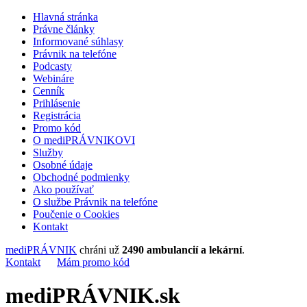
Hlavná stránka
Právne články
Informované súhlasy
Právnik na telefóne
Podcasty
Webináre
Cenník
Prihlásenie
Registrácia
Promo kód
O mediPRÁVNIKOVI
Služby
Osobné údaje
Obchodné podmienky
Ako používať
O službe Právnik na telefóne
Poučenie o Cookies
Kontakt
mediPRÁVNIK
chráni už
2490 ambulancií a lekární
.
Kontakt
Mám promo kód
mediPRÁVNIK.sk