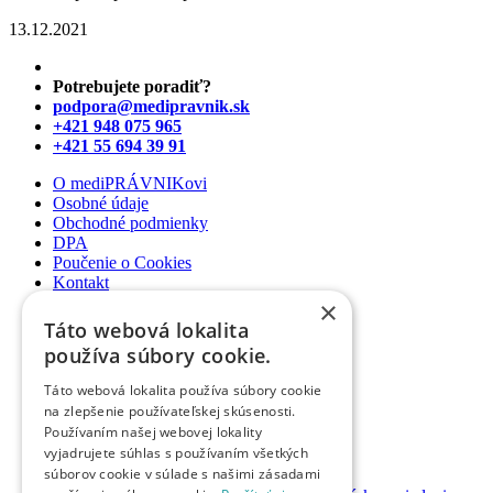
13.12.2021
Potrebujete poradiť?
podpora@medipravnik.sk
+421 948 075 965
+421 55 694 39 91
O mediPRÁVNIKovi
Osobné údaje
Obchodné podmienky
DPA
Poučenie o Cookies
Kontakt
×
Newsletter
Táto webová lokalita
Články
používa súbory cookie.
Podcasty
Webináre
Táto webová lokalita používa súbory cookie
Informované súhlasy
na zlepšenie používateľskej skúsenosti.
Právny web pre ambulancie
Používaním našej webovej lokality
Právnik na telefóne
vyjadrujete súhlas s používaním všetkých
súborov cookie v súlade s našimi zásadami
GDPR ambulancie / lekárne