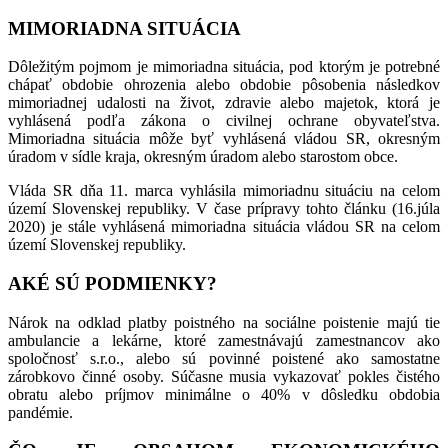
MIMORIADNA SITUÁCIA
Dôležitým pojmom je mimoriadna situácia, pod ktorým je potrebné
chápať obdobie ohrozenia alebo obdobie pôsobenia následkov
mimoriadnej udalosti na život, zdravie alebo majetok, ktorá je
vyhlásená podľa zákona o civilnej ochrane obyvateľstva.
Mimoriadna situácia môže byť vyhlásená vládou SR, okresným
úradom v sídle kraja, okresným úradom alebo starostom obce.
Vláda SR dňa 11. marca vyhlásila mimoriadnu situáciu na celom
území Slovenskej republiky. V čase prípravy tohto článku (16.júla
2020) je stále vyhlásená mimoriadna situácia vládou SR na celom
území Slovenskej republiky.
AKÉ SÚ PODMIENKY?
Nárok na odklad platby poistného na sociálne poistenie majú tie
ambulancie a lekárne, ktoré zamestnávajú zamestnancov ako
spoločnosť s.r.o., alebo sú povinné poistené ako samostatne
zárobkovo činné osoby. Súčasne musia vykazovať pokles čistého
obratu alebo príjmov minimálne o 40% v dôsledku obdobia
pandémie.