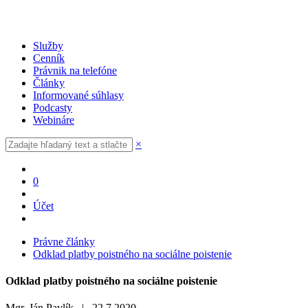
Služby
Cenník
Právnik na telefóne
Články
Informované súhlasy
Podcasty
Webináre
×
0
Účet
Právne články
Odklad platby poistného na sociálne poistenie
Odklad platby poistného na sociálne poistenie
Mgr. Ján Pavlík |
22.7.2020