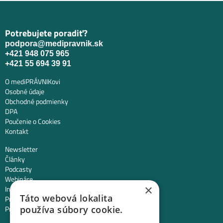
Potrebujete poradiť?
podpora@medipravnik.sk
+421 948 075 965
+421 55 694 39 91
O mediPRÁVNIKovi
Osobné údaje
Obchodné podmienky
DPA
Poučenie o Cookies
Kontakt
Newsletter
Články
Podcasty
Webináre
×
Informované súhlasy
Táto webová lokalita
Právny web pre ambulancie
Právnik na telefóne
používa súbory cookie.