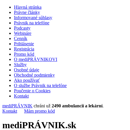
Hlavná stránka
Právne články
Informované súhlasy
Právnik na telefóne
Podcasty
Webináre
Cenník
Prihlásenie
Registrácia
Promo kód
O mediPRÁVNIKOVI
Služby
Osobné údaje
Obchodné podmienky
Ako používať
O službe Právnik na telefóne
Poučenie o Cookies
Kontakt
mediPRÁVNIK
chráni už
2490 ambulancií a lekární
.
Kontakt
Mám promo kód
mediPRÁVNIK.sk