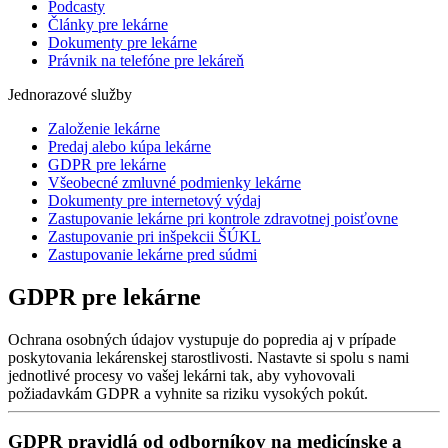
Podcasty
Články pre lekárne
Dokumenty pre lekárne
Právnik na telefóne pre lekáreň
Jednorazové služby
Založenie lekárne
Predaj alebo kúpa lekárne
GDPR pre lekárne
Všeobecné zmluvné podmienky lekárne
Dokumenty pre internetový výdaj
Zastupovanie lekárne pri kontrole zdravotnej poisťovne
Zastupovanie pri inšpekcii ŠÚKL
Zastupovanie lekárne pred súdmi
GDPR pre lekárne
Ochrana osobných údajov vystupuje do popredia aj v prípade
poskytovania lekárenskej starostlivosti. Nastavte si spolu s nami
jednotlivé procesy vo vašej lekárni tak, aby vyhovovali
požiadavkám GDPR a vyhnite sa riziku vysokých pokút.
GDPR pravidlá od odborníkov na medicínske a