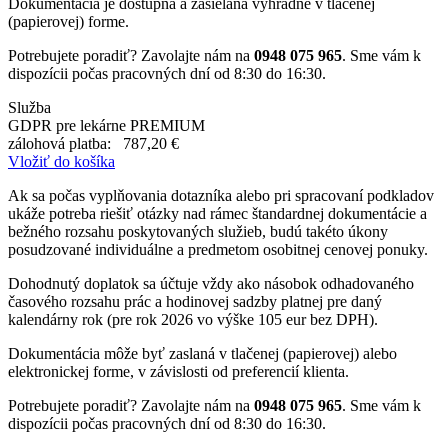
Dokumentácia je dostupná a zasielaná výhradne v tlačenej
(papierovej) forme.
Potrebujete poradiť? Zavolajte nám na
0948 075 965
. Sme vám k
dispozícii počas pracovných dní od 8:30 do 16:30.
Služba
GDPR pre lekárne PREMIUM
zálohová platba:
787,20 €
Vložiť do košíka
Ak sa počas vyplňovania dotazníka alebo pri spracovaní podkladov
ukáže potreba riešiť otázky nad rámec štandardnej dokumentácie a
bežného rozsahu poskytovaných služieb, budú takéto úkony
posudzované individuálne a predmetom osobitnej cenovej ponuky.
Dohodnutý doplatok sa účtuje vždy ako násobok odhadovaného
časového rozsahu prác a hodinovej sadzby platnej pre daný
kalendárny rok (pre rok 2026 vo výške 105 eur bez DPH).
Dokumentácia môže byť zaslaná v tlačenej (papierovej) alebo
elektronickej forme, v závislosti od preferencií klienta.
Potrebujete poradiť? Zavolajte nám na
0948 075 965
. Sme vám k
dispozícii počas pracovných dní od 8:30 do 16:30.