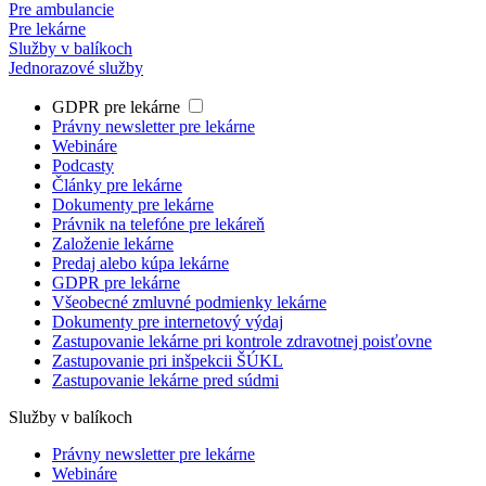
Pre ambulancie
Pre lekárne
Služby v balíkoch
Jednorazové služby
GDPR pre lekárne
Právny newsletter pre lekárne
Webináre
Podcasty
Články pre lekárne
Dokumenty pre lekárne
Právnik na telefóne pre lekáreň
Založenie lekárne
Predaj alebo kúpa lekárne
GDPR pre lekárne
Všeobecné zmluvné podmienky lekárne
Dokumenty pre internetový výdaj
Zastupovanie lekárne pri kontrole zdravotnej poisťovne
Zastupovanie pri inšpekcii ŠÚKL
Zastupovanie lekárne pred súdmi
Služby v balíkoch
Právny newsletter pre lekárne
Webináre