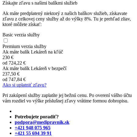
Získajte zľavu s našimi balíkmi služieb
Ak máte predplatený niektorý z našich balíkov služieb, získavate
zľavu z celkovej ceny služby až do výšky 8%. Tu je prehľad zliav,
ktoré môžete získať:
Basic verzia služby
Premium verzia služby
Ak máte balík Lekáreň na kľúč
230 €
od
724,22 €
Ak máte balík Lekáreň v bezpečí
237,50 €
od
747,84 €
Ako si uplatniť zľavu?
Pri zakúpení služby zaplatíte jej bežnú cenu. Po overení vášho účtu
vám rozdiel vo výške príslušnej zľavy vrátime formou dobropisu.
Potrebujete poradiť?
podpora@medipravnik.sk
+421 948 075 965
+421 55 694 39 91