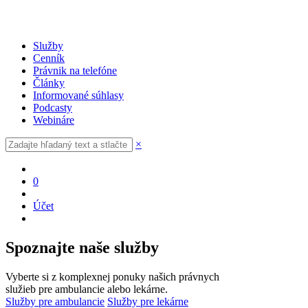
Služby
Cenník
Právnik na telefóne
Články
Informované súhlasy
Podcasty
Webináre
×
0
Účet
Spoznajte naše služby
Vyberte si z komplexnej ponuky našich právnych
služieb pre ambulancie alebo lekárne.
Služby pre ambulancie
Služby pre lekárne