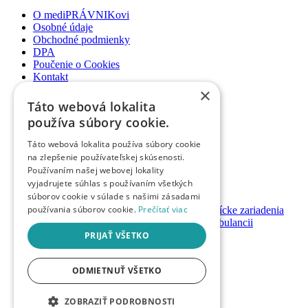
O mediPRÁVNIKovi
Osobné údaje
Obchodné podmienky
DPA
Poučenie o Cookies
Kontakt
×
Newsletter
Táto webová lokalita
Články
používa súbory cookie.
Podcasty
Webináre
Táto webová lokalita používa súbory cookie
Informované súhlasy
na zlepšenie používateľskej skúsenosti.
Právny web pre ambulancie
Používaním našej webovej lokality
Právnik na telefóne
vyjadrujete súhlas s používaním všetkých
súborov cookie v súlade s našimi zásadami
GDPR ambulancie / lekárne
používania súborov cookie.
Prečítať viac
Systémy bezpečnosti pacienta pre zdravotnícke zariadenia
Nastavenie priamych platieb pacienta v ambulancii
Založenie / prevody ambulancií a lekární
PRIJAŤ VŠETKO
Registrácia
ODMIETNUŤ VŠETKO
Prihlásenie
Návody & manuály
Mám promokód
ZOBRAZIŤ PODROBNOSTI