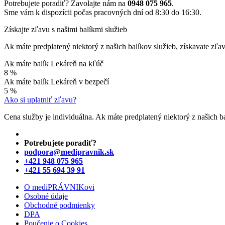
Potrebujete poradiť? Zavolajte nám na
0948 075 965
.
Sme vám k dispozícii počas pracovných dní od 8:30 do 16:30.
Získajte zľavu s našimi balíkmi služieb
Ak máte predplatený niektorý z našich balíkov služieb, získavate zľa
Ak máte balík Lekáreň na kľúč
8 %
Ak máte balík Lekáreň v bezpečí
5 %
Ako si uplatniť zľavu?
Cena služby je individuálna. Ak máte predplatený niektorý z našich b
Potrebujete poradiť?
podpora@medipravnik.sk
+421 948 075 965
+421 55 694 39 91
O mediPRÁVNIKovi
Osobné údaje
Obchodné podmienky
DPA
Poučenie o Cookies