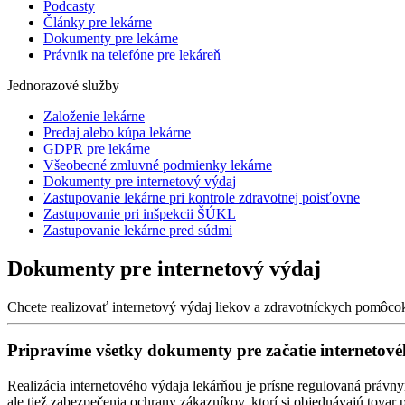
Podcasty
Články pre lekárne
Dokumenty pre lekárne
Právnik na telefóne pre lekáreň
Jednorazové služby
Založenie lekárne
Predaj alebo kúpa lekárne
GDPR pre lekárne
Všeobecné zmluvné podmienky lekárne
Dokumenty pre internetový výdaj
Zastupovanie lekárne pri kontrole zdravotnej poisťovne
Zastupovanie pri inšpekcii ŠÚKL
Zastupovanie lekárne pred súdmi
Dokumenty pre internetový výdaj
Chcete realizovať internetový výdaj liekov a zdravotníckych pomôcok
Pripravíme všetky dokumenty pre začatie internetov
Realizácia internetového výdaja lekárňou je prísne regulovaná práv
ale tiež zabezpečenia ochrany zákazníkov, ktorí si objednávajú tovar p