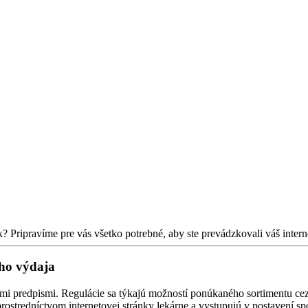
? Pripravíme pre vás všetko potrebné, aby ste prevádzkovali váš inter
ého výdaja
nymi predpismi. Regulácie sa týkajú možností ponúkaného sortimentu ce
rostredníctvom internetovej stránky lekárne a vystupujú v postavení spo