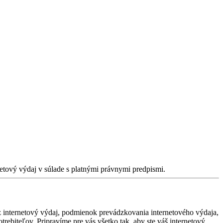
netový výdaj v súlade s platnými právnymi predpismi.
z internetový výdaj, podmienok prevádzkovania internetového výdaja,
trebiteľov. Pripravíme pre vás všetko tak, aby ste váš internetový