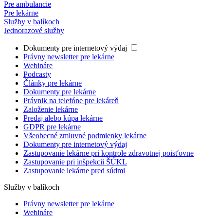
Pre ambulancie
Pre lekárne
Služby v balíkoch
Jednorazové služby
Dokumenty pre internetový výdaj
Právny newsletter pre lekárne
Webináre
Podcasty
Články pre lekárne
Dokumenty pre lekárne
Právnik na telefóne pre lekáreň
Založenie lekárne
Predaj alebo kúpa lekárne
GDPR pre lekárne
Všeobecné zmluvné podmienky lekárne
Dokumenty pre internetový výdaj
Zastupovanie lekárne pri kontrole zdravotnej poisťovne
Zastupovanie pri inšpekcii ŠÚKL
Zastupovanie lekárne pred súdmi
Služby v balíkoch
Právny newsletter pre lekárne
Webináre