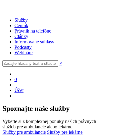
Služby
Cenník
Právnik na telefóne
Články
Informované súhlasy
Podcasty
Webináre
×
0
Účet
Spoznajte naše služby
Vyberte si z komplexnej ponuky našich právnych
služieb pre ambulancie alebo lekárne.
Služby pre ambulancie
Služby pre lekárne