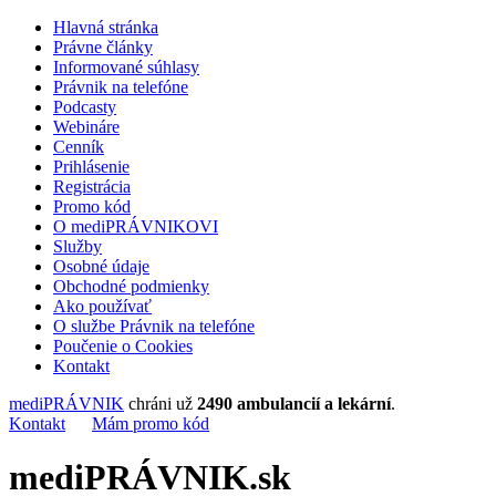
Hlavná stránka
Právne články
Informované súhlasy
Právnik na telefóne
Podcasty
Webináre
Cenník
Prihlásenie
Registrácia
Promo kód
O mediPRÁVNIKOVI
Služby
Osobné údaje
Obchodné podmienky
Ako používať
O službe Právnik na telefóne
Poučenie o Cookies
Kontakt
mediPRÁVNIK
chráni už
2490 ambulancií a lekární
.
Kontakt
Mám promo kód
mediPRÁVNIK.sk