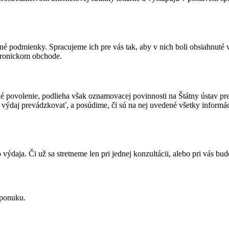
né podmienky. Spracujeme ich pre vás tak, aby v nich boli obsiahnuté 
ktronickom obchode.
né povolenie, podlieha však oznamovacej povinnosti na Štátny ústav pr
 výdaj prevádzkovať, a posúdime, či sú na nej uvedené všetky informáci
daja. Či už sa stretneme len pri jednej konzultácii, alebo pri vás bu
 ponuku.