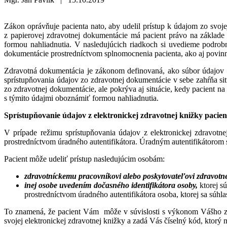
Zákon oprávňuje pacienta nato, aby udelil prístup k údajom zo svoje
z papierovej zdravotnej dokumentácie má pacient právo na zákla
formou nahliadnutia. V nasledujúcich riadkoch si uvedieme podrobno
dokumentácie prostredníctvom splnomocnenia pacienta, ako aj povinnos
Zdravotná dokumentácia je zákonom definovaná, ako súbor údajov o z
sprístupňovania údajov zo zdravotnej dokumentácie v sebe zahŕňa sit
zo zdravotnej dokumentácie, ale pokrýva aj situácie, kedy pacient n
s týmito údajmi oboznámiť formou nahliadnutia.
Sprístupňovanie údajov z elektronickej zdravotnej knižky pacien
V prípade režimu sprístupňovania údajov z elektronickej zdravotne
prostredníctvom úradného autentifikátora. Úradným autentifikátorom 
Pacient môže udeliť prístup nasledujúcim osobám:
zdravotníckemu pracovníkovi alebo poskytovateľovi zdravotnej 
inej osobe uvedením dočasného identifikátora osoby,
ktorej s
prostredníctvom úradného autentifikátora osoba, ktorej sa súhla
To znamená, že pacient Vám môže v súvislosti s výkonom Vášho zdra
svojej elektronickej zdravotnej knižky a zadá Vás číselný kód, ktorý 