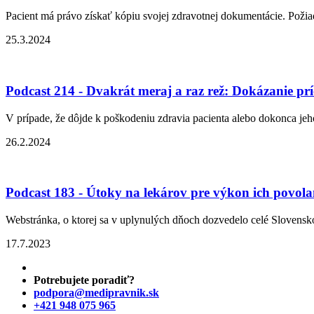
Pacient má právo získať kópiu svojej zdravotnej dokumentácie. Požia
25.3.2024
Podcast 214 - Dvakrát meraj a raz rež: Dokázanie príči
V prípade, že dôjde k poškodeniu zdravia pacienta alebo dokonca jeho
26.2.2024
Podcast 183 - Útoky na lekárov pre výkon ich povola
Webstránka, o ktorej sa v uplynulých dňoch dozvedelo celé Slovensko
17.7.2023
Potrebujete poradiť?
podpora@medipravnik.sk
+421 948 075 965