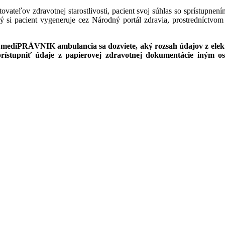
ateľov zdravotnej starostlivosti, pacient svoj súhlas so sprístupnen
ý si pacient vygeneruje cez Národný portál zdravia, prostredníctvom
by mediPRÁVNIK ambulancia sa dozviete, aký rozsah údajov z elekt
rístupniť údaje z papierovej zdravotnej dokumentácie iným os