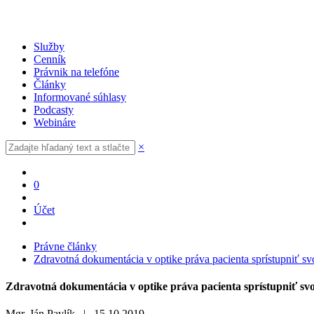
Služby
Cenník
Právnik na telefóne
Články
Informované súhlasy
Podcasty
Webináre
×
0
Účet
Právne články
Zdravotná dokumentácia v optike práva pacienta sprístupniť sv
Zdravotná dokumentácia v optike práva pacienta sprístupniť svo
Mgr. Ján Pavlík |
15.10.2019