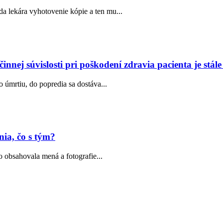
da lekára vyhotovenie kópie a ten mu...
nnej súvislosti pri poškodení zdravia pacienta je stále 
 úmrtiu, do popredia sa dostáva...
nia, čo s tým?
 obsahovala mená a fotografie...