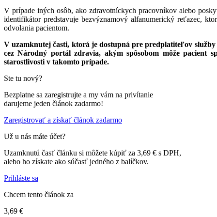
V prípade iných osôb, ako zdravotníckych pracovníkov alebo poskytov
identifikátor predstavuje bezvýznamový alfanumerický reťazec, ktor
odvolania pacientom.
V uzamknutej časti, ktorá je dostupná pre predplatiteľov služ
cez Národný portál zdravia, akým spôsobom môže pacient sp
starostlivosti v takomto prípade.
Ste tu nový?
Bezplatne sa zaregistrujte a my vám na privítanie
darujeme jeden článok zadarmo!
Zaregistrovať a získať článok zadarmo
Už u nás máte účet?
Uzamknutú časť článku si môžete kúpiť za 3,69 € s DPH,
alebo ho získate ako súčasť jedného z balíčkov.
Prihláste sa
Chcem tento článok za
3,69 €