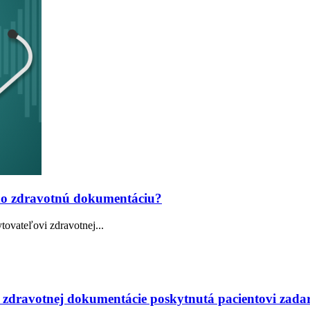
eho zdravotnú dokumentáciu?
tovateľovi zdravotnej...
a zdravotnej dokumentácie poskytnutá pacientovi zad