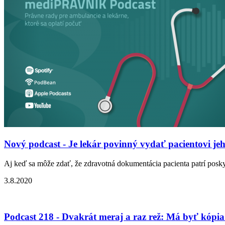
Nový podcast - Je lekár povinný vydať pacientovi j
Aj keď sa môže zdať, že zdravotná dokumentácia pacienta patrí posky
3.8.2020
Podcast 218 - Dvakrát meraj a raz rež: Má byť kópi