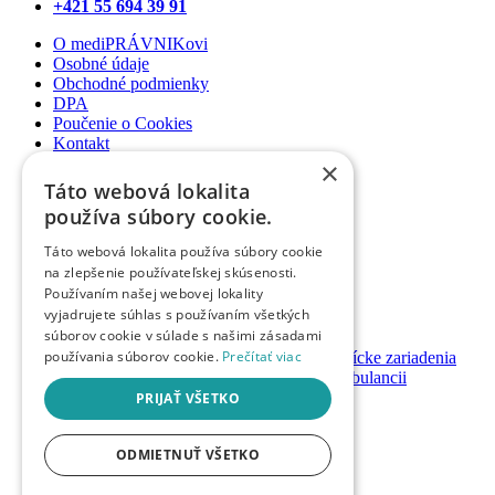
+421 55 694 39 91
O mediPRÁVNIKovi
Osobné údaje
Obchodné podmienky
DPA
Poučenie o Cookies
Kontakt
×
Newsletter
Táto webová lokalita
Články
používa súbory cookie.
Podcasty
Webináre
Táto webová lokalita používa súbory cookie
Informované súhlasy
na zlepšenie používateľskej skúsenosti.
Právny web pre ambulancie
Používaním našej webovej lokality
Právnik na telefóne
vyjadrujete súhlas s používaním všetkých
súborov cookie v súlade s našimi zásadami
GDPR ambulancie / lekárne
používania súborov cookie.
Prečítať viac
Systémy bezpečnosti pacienta pre zdravotnícke zariadenia
Nastavenie priamych platieb pacienta v ambulancii
Založenie / prevody ambulancií a lekární
PRIJAŤ VŠETKO
Registrácia
Prihlásenie
ODMIETNUŤ VŠETKO
Návody & manuály
Mám promokód