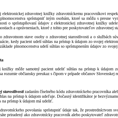
j elektronickej zdravotnej knižky zdravotníckemu pracovníkovi respektí
de plnomocenstva sprístupniť iným osobám, ktoré sa môžu s presne 
sti o sprístupňovaní údajov z elektronickej zdravotnej knižky udele
tiach a oprávneniach, ktoré z tohto pre poskytovateľov zdravotnej sta
dravotnom stave osoby o zdravotnej starostlivosti a o službách súvi
uácie, kedy pacient udelí súhlas na prístup k údajom zo svojej elekt
a základe plnomocenstva udelí súhlas so sprístupnením údajov zo svoje
ta
j knižky môže samotný pacient udeliť súhlas na prístup k údajom zo
sa rozumie občiansky preukaz s čipom v prípade občanov Slovenskej re
starostlivosti
zadaním číselného kódu zdravotníckeho pracovníka alebo
úhlas na prístup k údajom udeľuje. Dočasný identifikátor je bezvýznam
s na prístup k údajom má udeliť.
votníckeho povolania sprístupniť údaje tak, že prostredníctvom svo
máte priradený ako zdravotnícky pracovník alebo poskytovateľ zdravotnej