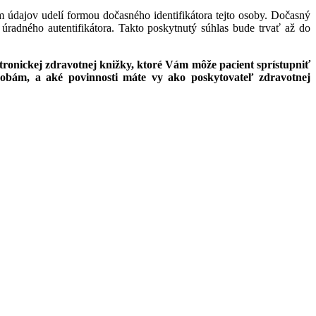
ím údajov udelí formou dočasného identifikátora tejto osoby. Dočasný
 úradného autentifikátora. Takto poskytnutý súhlas bude trvať až do
ronickej zdravotnej knižky, ktoré Vám môže pacient sprístupniť
obám, a aké povinnosti máte vy ako poskytovateľ zdravotnej