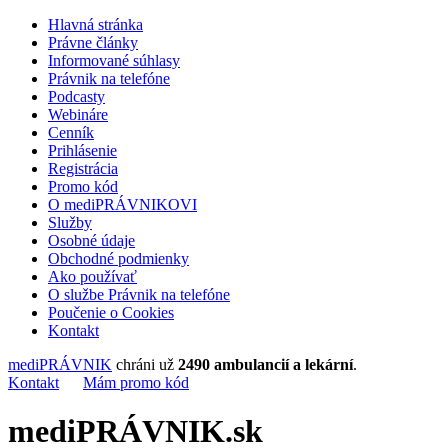
Hlavná stránka
Právne články
Informované súhlasy
Právnik na telefóne
Podcasty
Webináre
Cenník
Prihlásenie
Registrácia
Promo kód
O mediPRÁVNIKOVI
Služby
Osobné údaje
Obchodné podmienky
Ako používať
O službe Právnik na telefóne
Poučenie o Cookies
Kontakt
mediPRÁVNIK
chráni už
2490 ambulancií a lekární
.
Kontakt
Mám promo kód
mediPRÁVNIK.sk