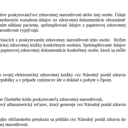
ve poskytovateľovi zdravotnej starostlivosti alebo inej osobe. Údaje
vymedzeným rozsahom údajov zo zdravotnej dokumentácie oboznámiť
ním súhlasu pacienta, sprístupňovaní údajov z papierovej zdravotnej
rostlivosti vyplývajú.
siacich s poskytovaním zdravotnej starostlivosti tejto osobe. Režim
ronickej zdravotnej knižky konkrétnym osobám. Sprístupňovanie údajov
j papierovej zdravotnej dokumentácie konkrétnej osobe, ktorá sa môže
 svojej elektronickej zdravotnej knižky cez Národný portál zdravia
publiky a v prípade cudzincov ide o doklad o pobyte s čipom.
 číselného kódu poskytovateľa zdravotnej starostlivosti,
ový alfanumerický reťazec, ktorý generuje cez Národný portál zdravia
jho občianskeho preukazu sa prihlási cez Národný portál zdravia do
 starostlivosti.