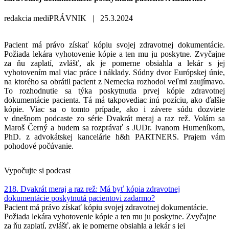
redakcia mediPRÁVNIK |
25.3.2024
Pacient má právo získať kópiu svojej zdravotnej dokumentácie.
Požiada lekára vyhotovenie kópie a ten mu ju poskytne. Zvyčajne
za ňu zaplatí, zvlášť, ak je pomerne obsiahla a lekár s jej
vyhotovením mal viac práce i náklady. Súdny dvor Európskej únie,
na ktorého sa obrátil pacient z Nemecka rozhodol veľmi zaujímavo.
To rozhodnutie sa týka poskytnutia prvej kópie zdravotnej
dokumentácie pacienta. Tá má takpovediac inú pozíciu, ako ďalšie
kópie. Viac sa o tomto prípade, ako i závere súdu dozviete
v dnešnom podcaste zo série Dvakrát meraj a raz rež. Volám sa
Maroš Černý a budem sa rozprávať s JUDr. Ivanom Humeníkom,
PhD. z advokátskej kancelárie h&h PARTNERS. Prajem vám
pohodové počúvanie.
Vypočujte si podcast
218. Dvakrát meraj a raz rež: Má byť kópia zdravotnej
dokumentácie poskytnutá pacientovi zadarmo?
Pacient má právo získať kópiu svojej zdravotnej dokumentácie.
Požiada lekára vyhotovenie kópie a ten mu ju poskytne. Zvyčajne
za ňu zaplatí, zvlášť, ak je pomerne obsiahla a lekár s jej