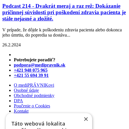
Podcast 214 - Dvakrát meraj a raz rež: Dokázanie
príčinnej súvislosti pri poškodení zdravia pacienta je
stále nejasné a zložité.
V prípade, že dôjde k poškodeniu zdravia pacienta alebo dokonca
jeho úmrtiu, do popredia sa dostáva...
26.2.2024
Potrebujete poradiť?
podpora@medipravnik.sk
+421 948 075 965
+421 55 694 39 91
O mediPRÁVNIKovi
Osobné údaje
Obchodné podmienky
DPA
Poučenie o Cookies
Kontakt
×
Newsletter
Táto webová lokalita
Články