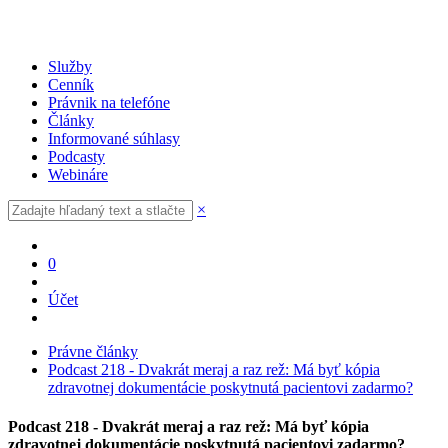
Služby
Cenník
Právnik na telefóne
Články
Informované súhlasy
Podcasty
Webináre
×
0
Účet
Právne články
Podcast 218 - Dvakrát meraj a raz rež: Má byť kópia
zdravotnej dokumentácie poskytnutá pacientovi zadarmo?
Podcast 218 - Dvakrát meraj a raz rež: Má byť kópia
zdravotnej dokumentácie poskytnutá pacientovi zadarmo?