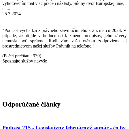
vyhotovením mal viac práce i náklady. Súdny dvor Európskej únie,
na...
25.3.2024
"Podcast vychádza z právneho stavu účinného k 25. marcu 2024. V
prípade, ak dôjde v budúcnosti k zmene predpisov, jeho závery
nemusia byť správne. Radi vám vašu otázku zodpovieme aj
prostredníctvom našej služby Právnik na telefóne."
(Počet prečítaní: 939)
Spoznajte služby navyše
Odporúčané články
Podcast 215 - Legislatívny februárový sumár - čo by