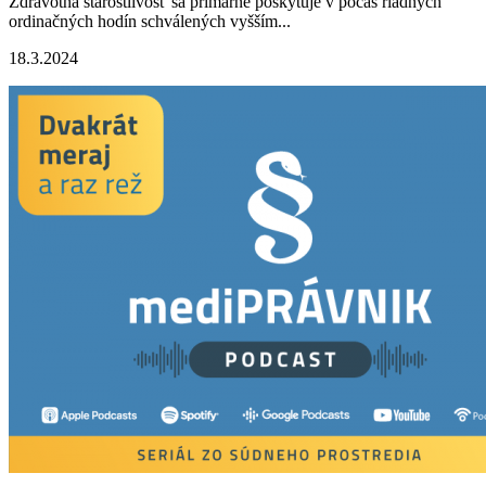
Zdravotná starostlivosť sa primárne poskytuje v počas riadnych
ordinačných hodín schválených vyšším...
18.3.2024