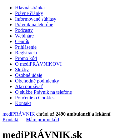
Hlavná stránka
Právne články
Informované súhlasy
Právnik na telefóne
Podcasty
Webináre
Cenník
Prihlásenie
Registrácia
Promo kód
O mediPRÁVNIKOVI
Služby
Osobné údaje
Obchodné podmienky
Ako používať
O službe Právnik na telefóne
Poučenie o Cookies
Kontakt
mediPRÁVNIK
chráni už
2490 ambulancií a lekární
.
Kontakt
Mám promo kód
mediPRÁVNIK.sk