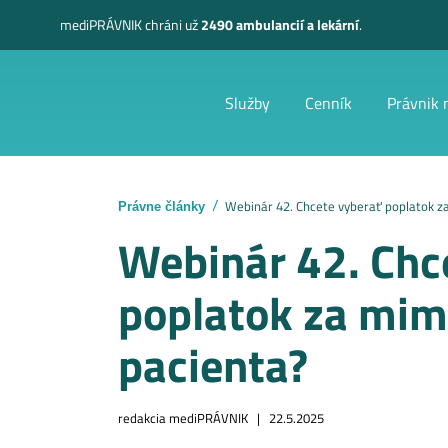
mediPRÁVNIK
chráni už
2490 ambulancií a lekární
.
Služby
Cenník
Právnik 
Webinár 42. Chcete vyberať poplatok 
Právne články
Webinár 42. Chc
poplatok za mi
pacienta?
redakcia mediPRÁVNIK |
22.5.2025