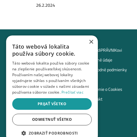
26.2.2024
×
Táto webová lokalita
O mediPRÁVNIKovi
používa súbory cookie.
Osobné údaje
Potrebujete poradiť?
Táto webová lokalita používa súbory cookie
na zlepšenie používateľskej skúsenosti.
Obchodné podmienky
podpora@medipravnik.sk
Používaním našej webovej lokality
DPA
vyjadrujete súhlas s používaním všetkých
+421 948 075 965
súborov cookie v súlade s našimi zásadami
Poučenie o Cookies
+421 55 694 39 91
používania súborov cookie.
Prečítať viac
Kontakt
PRIJAŤ VŠETKO
ODMIETNUŤ VŠETKO
ZOBRAZIŤ PODROBNOSTI