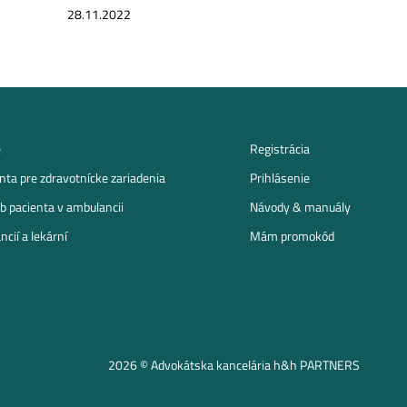
28.11.2022
e
Registrácia
ta pre zdravotnícke zariadenia
Prihlásenie
b pacienta v ambulancii
Návody & manuály
cií a lekární
Mám promokód
2026 © Advokátska kancelária
h&h PARTNERS