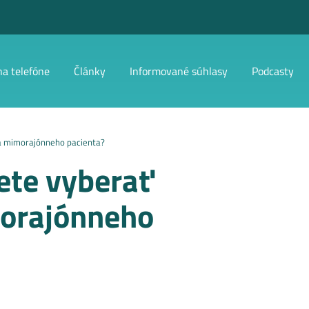
na telefóne
Články
Informované súhlasy
Podcasty
za mimorajónneho pacienta?
ete vyberať
morajónneho