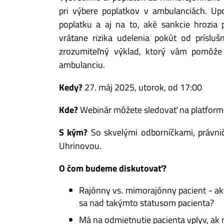
pri výbere poplatkov v ambulanciách. U
poplatku a aj na to, aké sankcie hrozia
vrátane rizika udelenia pokút od príslu
zrozumiteľný výklad, ktorý vám pomôž
ambulanciu.
Kedy?
27. máj 2025, utorok, od 17:00
Kde?
Webinár môžete sledovať na platform
S kým?
So skvelými odborníčkami, právni
Uhrinovou.
O čom budeme diskutovať?
Rajónny vs. mimorajónny pacient - ak
sa nad takýmto statusom pacienta?
Má na odmietnutie pacienta vplyv, ak