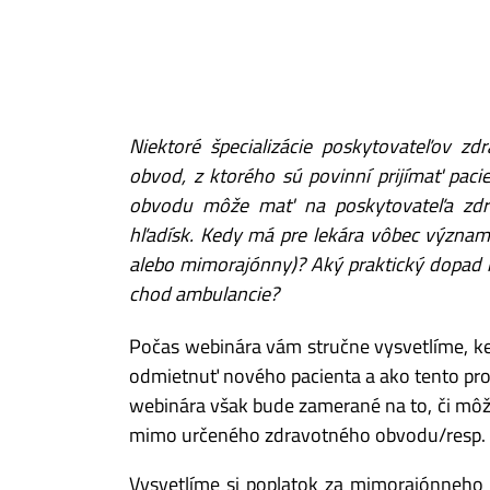
Niektoré špecializácie poskytovateľov zdr
obvod, z ktorého sú povinní prijímať pacie
obvodu môže mať na poskytovateľa zdrav
hľadísk. Kedy má pre lekára vôbec význam 
alebo mimorajónny)? Aký praktický dopad 
chod ambulancie?
Počas webinára vám stručne vysvetlíme, ke
odmietnuť nového pacienta a ako tento pro
webinára však bude zamerané na to, či môže
mimo určeného zdravotného obvodu/resp.
Vysvetlíme si poplatok za mimorajónneho p