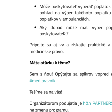
Môže poskytovateľ vyberať poplatok 
pohľad na výber takéhoto poplatku 
poplatkov v ambulanciách.
Aký dopad môže mať výber popla
poskytovateľa?
Pripojte sa aj vy a získajte praktické 
medicínske právo.
Máte otázku k téme?
Sem s ňou! Opýtajte sa spíkrov vopred 
#medipravnik
.
Tešíme sa na vás!
Organizátorom podujatia je
h&h PARTNERS,
na zmenu programu.