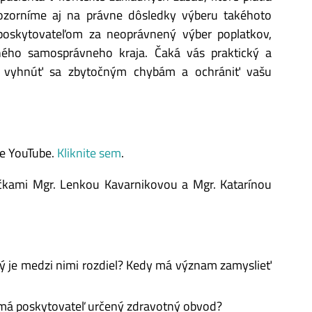
pozorníme aj na právne dôsledky výberu takéhoto
 poskytovateľom za neoprávnený výber poplatkov,
šného samosprávneho kraja. Čaká vás praktický a
e vyhnúť sa zbytočným chybám a ochrániť vašu
e YouTube.
Kliknite sem
.
čkami Mgr. Lenkou Kavarnikovou a Mgr. Katarínou
ý je medzi nimi rozdiel? Kedy má význam zamyslieť
 má poskytovateľ určený zdravotný obvod?