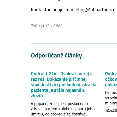
Kontaktné údaje: marketing@hhpartners.e
(Počet prečítaní: 588)
Odporúčané články
Podcast 214 - Dvakrát meraj a
Podca
raz rež: Dokázanie príčinnej
očkov
súvislosti pri poškodení zdravia
dokáz
pacienta je stále nejasné a
Očkova
zložité.
so sebo
minimál
V prípade, že dôjde k poškodeniu
zdravia pacienta alebo dokonca jeho
10.4.2
úmrtiu, do popredia sa dostáva...