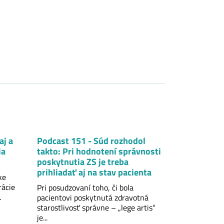
aj a
Podcast 151 - Súd rozhodol
ia
takto: Pri hodnotení správnosti
poskytnutia ZS je treba
prihliadať aj na stav pacienta
ke
rácie
Pri posudzovaní toho, či bola
.
pacientovi poskytnutá zdravotná
starostlivosť správne – „lege artis“
je...