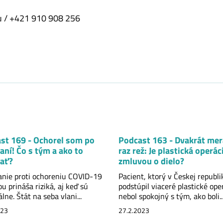
u / +421 910 908 256
st 169 - Ochorel som po
Podcast 163 - Dvakrát mer
aní! Čo s tým a ako to
raz rež: Je plastická operác
ať?
zmluvou o dielo?
nie proti ochoreniu COVID-19
Pacient, ktorý v Českej republi
u prináša riziká, aj keď sú
podstúpil viaceré plastické ope
ne. Štát na seba vlani...
nebol spokojný s tým, ako boli..
023
27.2.2023