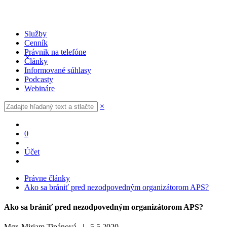
Služby
Cenník
Právnik na telefóne
Články
Informované súhlasy
Podcasty
Webináre
×
0
Účet
Právne články
Ako sa brániť pred nezodpovedným organizátorom APS?
Ako sa brániť pred nezodpovedným organizátorom APS?
Mgr. Miriam Tipánová |
5.5.2020