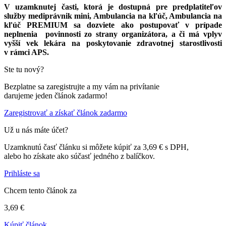
V uzamknutej časti, ktorá je dostupná pre predplatiteľov
služby mediprávnik mini, Ambulancia na kľúč, Ambulancia na
kľúč PREMIUM sa dozviete ako postupovať v prípade
neplnenia povinnosti zo strany organizátora, a či má vplyv
vyšší vek lekára na poskytovanie zdravotnej starostlivosti
v rámci APS.
Ste tu nový?
Bezplatne sa zaregistrujte a my vám na privítanie
darujeme jeden článok zadarmo!
Zaregistrovať a získať článok zadarmo
Už u nás máte účet?
Uzamknutú časť článku si môžete kúpiť za 3,69 € s DPH,
alebo ho získate ako súčasť jedného z balíčkov.
Prihláste sa
Chcem tento článok za
3,69 €
Kúpiť článok