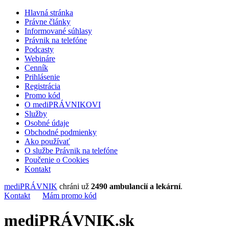
Hlavná stránka
Právne články
Informované súhlasy
Právnik na telefóne
Podcasty
Webináre
Cenník
Prihlásenie
Registrácia
Promo kód
O mediPRÁVNIKOVI
Služby
Osobné údaje
Obchodné podmienky
Ako používať
O službe Právnik na telefóne
Poučenie o Cookies
Kontakt
mediPRÁVNIK
chráni už
2490 ambulancií a lekární
.
Kontakt
Mám promo kód
mediPRÁVNIK.sk