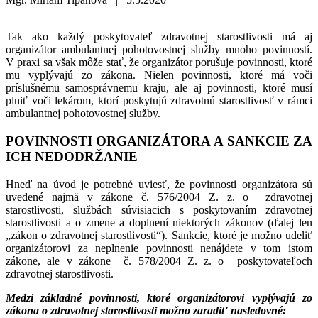
Tak ako každý poskytovateľ zdravotnej starostlivosti má aj
organizátor ambulantnej pohotovostnej služby mnoho povinností.
V praxi sa však môže stať, že organizátor porušuje povinnosti, ktoré
mu vyplývajú zo zákona. Nielen povinnosti, ktoré má voči
príslušnému samosprávnemu kraju, ale aj povinnosti, ktoré musí
plniť voči lekárom, ktorí poskytujú zdravotnú starostlivosť v rámci
ambulantnej pohotovostnej služby.
POVINNOSTI ORGANIZÁTORA A SANKCIE ZA
ICH NEDODRŽANIE
Hneď na úvod je potrebné uviesť, že povinnosti organizátora sú
uvedené najmä v zákone č. 576/2004 Z. z. o zdravotnej
starostlivosti, službách súvisiacich s poskytovaním zdravotnej
starostlivosti a o zmene a doplnení niektorých zákonov (ďalej len
„zákon o zdravotnej starostlivosti“). Sankcie, ktoré je možno udeliť
organizátorovi za neplnenie povinnosti nenájdete v tom istom
zákone, ale v zákone č. 578/2004 Z. z. o poskytovateľoch
zdravotnej starostlivosti.
Medzi základné povinnosti, ktoré organizátorovi vyplývajú zo
zákona o zdravotnej starostlivosti možno zaradiť nasledovné: