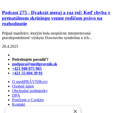
Podcast 275 - Dvakrát meraj a raz rež: Keď chyba v
prenatálnom skríningu vezme rodičom právo na
rozhodnutie
Prípad manželov, ktorým bola nesprávne interpretovaná
pravdepodobnosť výskytu Downovho syndrómu u ich...
28.4.2025
Potrebujete poradiť?
podpora@medipravnik.sk
+421 948 075 965
+421 55 694 39 91
O mediPRÁVNIKovi
Osobné údaje
Obchodné podmienky
DPA
Poučenie o Cookies
Kontakt
×
Newsletter