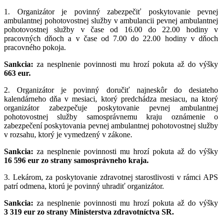
1. Organizátor je povinný zabezpečiť poskytovanie pevnej
ambulantnej pohotovostnej služby v ambulancii pevnej ambulantnej
pohotovostnej služby v čase od 16.00 do 22.00 hodiny v
pracovných dňoch a v čase od 7.00 do 22.00 hodiny v dňoch
pracovného pokoja.
Sankcia:
za nesplnenie povinnosti mu hrozí pokuta až do výšky
663 eur.
2. Organizátor je povinný doručiť najneskôr do desiateho
kalendárneho dňa v mesiaci, ktorý predchádza mesiacu, na ktorý
organizátor zabezpečuje poskytovanie pevnej ambulantnej
pohotovostnej služby samosprávnemu kraju oznámenie o
zabezpečení poskytovania pevnej ambulantnej pohotovostnej služby
v rozsahu, ktorý je vymedzený v zákone.
Sankcia:
za nesplnenie povinnosti mu hrozí pokuta až do výšky
16 596 eur zo strany samosprávneho kraja.
3. Lekárom, za poskytovanie zdravotnej starostlivosti v rámci APS
patrí odmena, ktorú je povinný uhradiť organizátor.
Sankcia:
za nesplnenie povinnosti mu hrozí pokuta až do výšky
3 319 eur zo strany Ministerstva zdravotníctva SR.