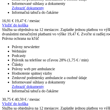
Informované súhlasy a dokumenty
Zobraziť dokumenty
Informačná tabuľa do čakárne
16,91 €
19,47 €
/ mesiac
Vložiť do košíka
Služba sa objednáva na 12 mesiacov. Zaplatíte jednou platbou vo výš
dvanástimi mesačnými platbami vo výške 19,47 €. Zvoľte si radšej roč
Právna ochrana na kľúč
Právny newsletter
Webináre
Podcasty
Právnik na telefóne so zľavou 28% (1,75 € / min)
Články
Právny web pre ambulancie
Hodnotenie spätnej väzby
Zmluvné podmienky ambulancie a osobné údaje
Informované súhlasy a dokumenty
Zobraziť dokumenty
Informačná tabuľa do čakárne
30,75 €
40,59 €
/ mesiac
Vložiť do košíka
Služba sa objednáva na 12 mesiacov. Zaplatíte jednou platbou vo výš