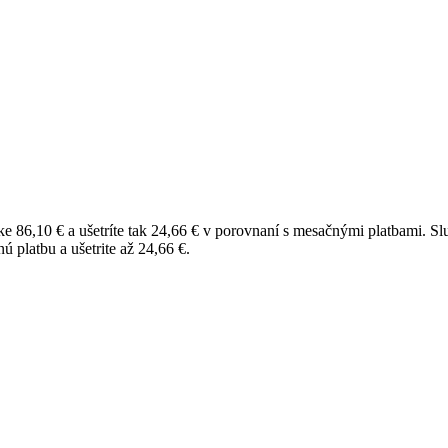
e 86,10 € a ušetríte tak 24,66 € v porovnaní s mesačnými platbami.
Sl
 platbu a ušetrite až 24,66 €.