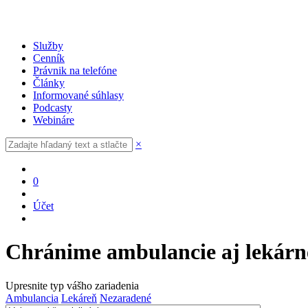
Služby
Cenník
Právnik na telefóne
Články
Informované súhlasy
Podcasty
Webináre
×
0
Účet
Chránime ambulancie aj lekárn
Upresnite typ vášho zariadenia
Ambulancia
Lekáreň
Nezaradené