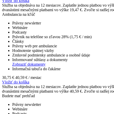
Vložiť do košíka
Služba sa objednáva na 12 mesiacov. Zaplatíte jednou platbou vo výš
dvanástimi mesačnými platbami vo výške 19,47 €. Zvoľte si radšej roč
Ambulancia na kľúč
Právny newsletter
Webináre
Podcasty
Právnik na telefóne so zľavou 28% (1,75 € / min)
Články
Právny web pre ambulancie
Hodnotenie spätnej väzby
Zmluvné podmienky ambulancie a osobné údaje
Informované súhlasy a dokumenty
Zobraziť dokumenty
Informačná tabuľa do čakárne
30,75 €
40,59 €
/ mesiac
Vložiť do košíka
Služba sa objednáva na 12 mesiacov. Zaplatíte jednou platbou vo výš
dvanástimi mesačnými platbami vo výške 40,59 €. Zvoľte si radšej roč
Budete mať prehľad
Právny newsletter
Webináre
Podcasty