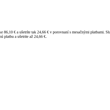
e 86,10 € a ušetríte tak 24,66 € v porovnaní s mesačnými platbami.
Sl
 platbu a ušetrite až 24,66 €.