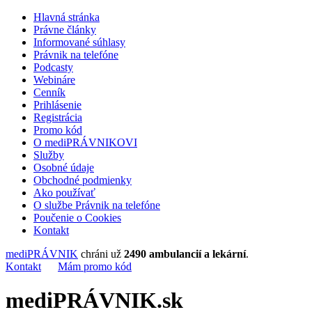
Hlavná stránka
Právne články
Informované súhlasy
Právnik na telefóne
Podcasty
Webináre
Cenník
Prihlásenie
Registrácia
Promo kód
O mediPRÁVNIKOVI
Služby
Osobné údaje
Obchodné podmienky
Ako používať
O službe Právnik na telefóne
Poučenie o Cookies
Kontakt
mediPRÁVNIK
chráni už
2490 ambulancií a lekární
.
Kontakt
Mám promo kód
mediPRÁVNIK.sk