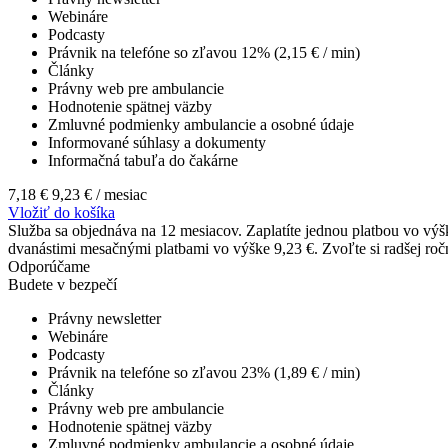
Webináre
Podcasty
Právnik na telefóne so zľavou 12% (2,15 € / min)
Články
Právny web pre ambulancie
Hodnotenie spätnej väzby
Zmluvné podmienky ambulancie a osobné údaje
Informované súhlasy a dokumenty
Informačná tabuľa do čakárne
7,18 €
9,23 €
/ mesiac
Vložiť do košíka
Služba sa objednáva na 12 mesiacov. Zaplatíte jednou platbou vo výšk
dvanástimi mesačnými platbami vo výške 9,23 €. Zvoľte si radšej ročnú
Odporúčame
Budete v bezpečí
Právny newsletter
Webináre
Podcasty
Právnik na telefóne so zľavou 23% (1,89 € / min)
Články
Právny web pre ambulancie
Hodnotenie spätnej väzby
Zmluvné podmienky ambulancie a osobné údaje