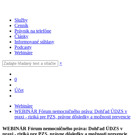
Služby
Cenník
Právnik na telefóne
Články
Informované súhlasy
Podcasty
Webináre
×
0
Účet
Webináre
WEBINÁR Fórum nemocničného práva: Dohľad ÚDZS v
praxi - riziká pre PZS, právne dôsledky a možnosti prevencie
WEBINÁR Fórum nemocničného práva: Dohľad ÚDZS v
praxi - riziká pre PZS, právne dôsledky a možnosti prevencie