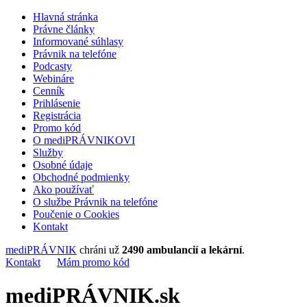
Hlavná stránka
Právne články
Informované súhlasy
Právnik na telefóne
Podcasty
Webináre
Cenník
Prihlásenie
Registrácia
Promo kód
O mediPRÁVNIKOVI
Služby
Osobné údaje
Obchodné podmienky
Ako používať
O službe Právnik na telefóne
Poučenie o Cookies
Kontakt
mediPRÁVNIK
chráni už
2490 ambulancií a lekární
.
Kontakt
Mám promo kód
mediPRÁVNIK.sk