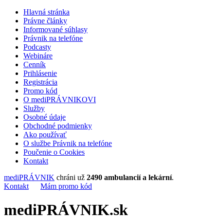
Hlavná stránka
Právne články
Informované súhlasy
Právnik na telefóne
Podcasty
Webináre
Cenník
Prihlásenie
Registrácia
Promo kód
O mediPRÁVNIKOVI
Služby
Osobné údaje
Obchodné podmienky
Ako používať
O službe Právnik na telefóne
Poučenie o Cookies
Kontakt
mediPRÁVNIK
chráni už
2490 ambulancií a lekární
.
Kontakt
Mám promo kód
mediPRÁVNIK.sk