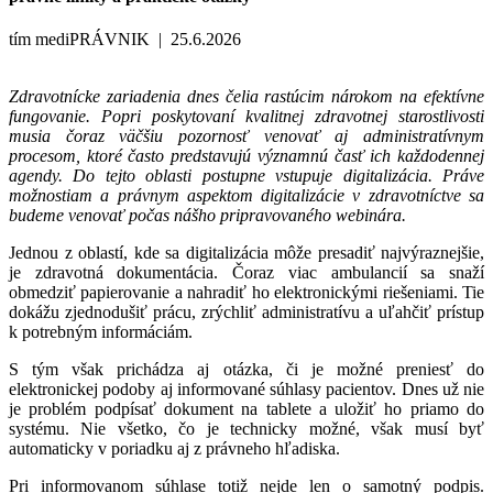
tím mediPRÁVNIK | 25.6.2026
Zdravotnícke zariadenia dnes čelia rastúcim nárokom na efektívne
fungovanie. Popri poskytovaní kvalitnej zdravotnej starostlivosti
musia čoraz väčšiu pozornosť venovať aj administratívnym
procesom, ktoré často predstavujú významnú časť ich každodennej
agendy. Do tejto oblasti postupne vstupuje digitalizácia. Práve
možnostiam a právnym aspektom digitalizácie v zdravotníctve sa
budeme venovať počas nášho pripravovaného webinára.
Jednou z oblastí, kde sa digitalizácia môže presadiť najvýraznejšie,
je zdravotná dokumentácia. Čoraz viac ambulancií sa snaží
obmedziť papierovanie a nahradiť ho elektronickými riešeniami. Tie
dokážu zjednodušiť prácu, zrýchliť administratívu a uľahčiť prístup
k potrebným informáciám.
S tým však prichádza aj otázka, či je možné preniesť do
elektronickej podoby aj informované súhlasy pacientov. Dnes už nie
je problém podpísať dokument na tablete a uložiť ho priamo do
systému. Nie všetko, čo je technicky možné, však musí byť
automaticky v poriadku aj z právneho hľadiska.
Pri informovanom súhlase totiž nejde len o samotný podpis.