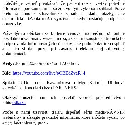
Dôležité je vedieť preukázať, že pacient dostal všetky potrebné
informácie, porozumel im a so zdravotným výkonom súhlasil. Práve
preto si mnohé zdravotnícke zariadenia kladú otázky, aké
elektronické riešenia môžu využívať a kedy postačuje podpis na
obrazovke.
Práve týmto otázkam sa budeme venovať na našom 52. online
bezplatnom webinári. Vysvetlíme si, aké sú možnosti elektronického
podpisovania informovaných súhlasov, aké podmienky treba splniť
a na čo si dať pozor pri zavádzaní elektronickej zdravotnej
dokumentácie.
Kedy:
30. jún 2026 /utorok/ od 17.00 hod.
Kde:
https://youtube.com/live/pQBEdZvaR_4
Spíkri:
JUDr. Lenka Kavarniková a Mgr. Katarína Uhrinová
/advokátska kancelária h&h PARTNERS/
Otázky
: môžete nám ich posielať vopred prostredníctvom
tohto
odkazu
Poďte s nami uzavrieť ďalšiu úspešnú sériu mediPRÁVNIK
webinárov a získajte praktické informácie, ktoré môžete využiť vo
svojej každodennej praxi.