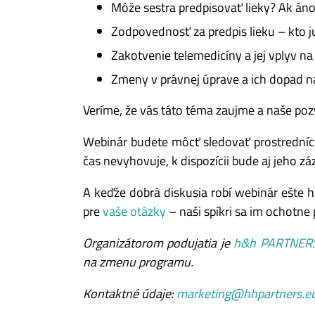
Môže sestra predpisovať lieky? Ak án
Zodpovednosť za predpis lieku – kto j
Zakotvenie telemedicíny a jej vplyv n
Zmeny v právnej úprave a ich dopad 
Veríme, že vás táto téma zaujme a naše poz
Webinár budete môcť sledovať prostrední
čas nevyhovuje, k dispozícii bude aj jeho
A keďže dobrá diskusia robí webinár ešte h
pre
vaše otázky
– naši spíkri sa im ochotne
Organizátorom podujatia je
h&h PARTNERS,
na zmenu programu.
Kontaktné údaje:
marketing@hhpartners.e