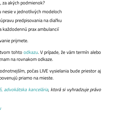
o, za akých podmienok?
u nesie v jednotlivých modeloch
a úpravu predpisovania na diaľku
na každodennú prax ambulancií
vanie prijmete.
ctvom tohto
odkazu
. V prípade, že vám termín alebo
 záznam na rovnakom odkaze.
odnotnejším, počas LIVE vysielania bude priestor aj
 povenujú priamo na mieste.
 advokátska kancelária
, ktorá si vyhradzuje právo
u