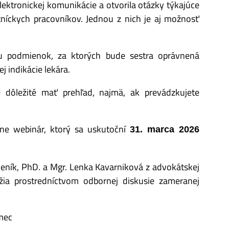
lektronickej komunikácie a otvorila otázky týkajúce
tníckych pracovníkov. Jednou z nich je aj možnosť
u podmienok, za ktorých bude sestra oprávnená
j indikácie lekára.
je dôležité mať prehľad, najmä, ak prevádzkujete
ne webinár, ktorý sa uskutoční
31. marca 2026
eník, PhD. a Mgr. Lenka Kavarniková z advokátskej
ížia prostredníctvom odbornej diskusie zameranej
ámec