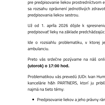
pre predpisovanie liekov prostredníctvom e
sa rozsahu oprávnení jednotlivých zdravo
predpisovania liekov sestrou.
Už od 1. apríla 2026 dôjde k spresneni
predpisovať lieky na základe predchádzajúce
Ide o rozsiahlu problematiku, v ktorej 
ambulanciu.
Preto vás srdečne pozývame na náš onli
(utorok) o 17:00 hod.
Problematikou vás prevedú JUDr. Ivan Hum
kancelárie h&h PARTNERS, ktorí ju pribl
najmä na tieto témy:
Predpisovanie liekov a jeho právny r