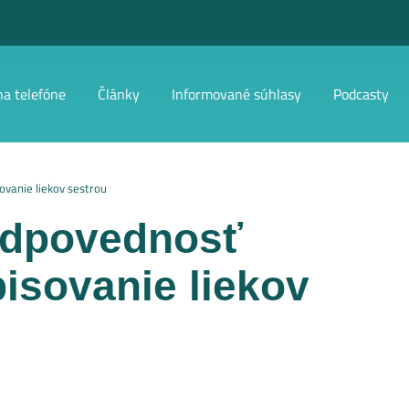
na telefóne
Články
Informované súhlasy
Podcasty
vanie liekov sestrou
odpovednosť
pisovanie liekov