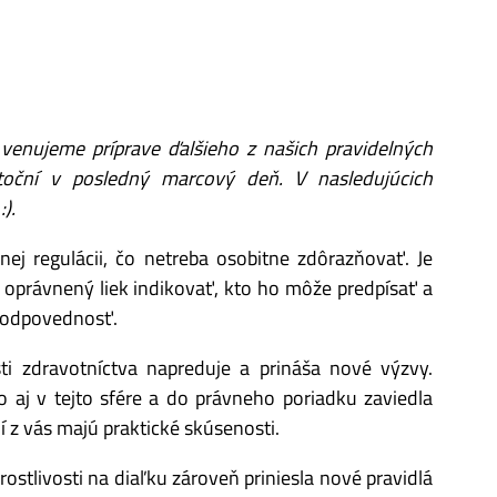
enujeme príprave ďalšieho z našich pravidelných
oční v posledný marcový deň. V nasledujúcich
).
nej regulácii, čo netreba osobitne zdôrazňovať. Je
 oprávnený liek indikovať, kto ho môže predpísať a
 zodpovednosť.
ti zdravotníctva napreduje a prináša nové výzvy.
to aj v tejto sfére a do právneho poriadku zaviedla
í z vás majú praktické skúsenosti.
stlivosti na diaľku zároveň priniesla nové pravidlá