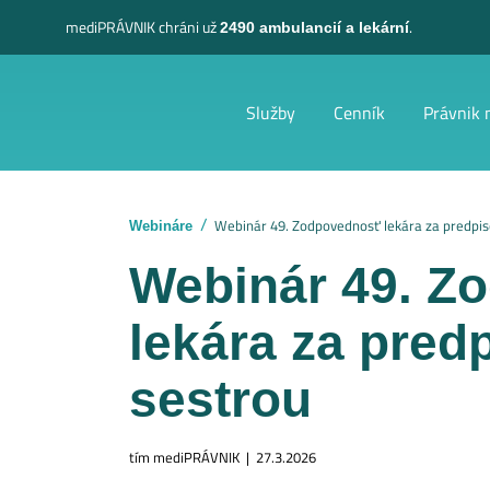
mediPRÁVNIK
chráni už
.
2490 ambulancií a lekární
Služby
Cenník
Právnik 
Webinár 49. Zodpovednosť lekára za predpiso
Webináre
Webinár 49. Z
lekára za pred
sestrou
tím mediPRÁVNIK | 27.3.2026