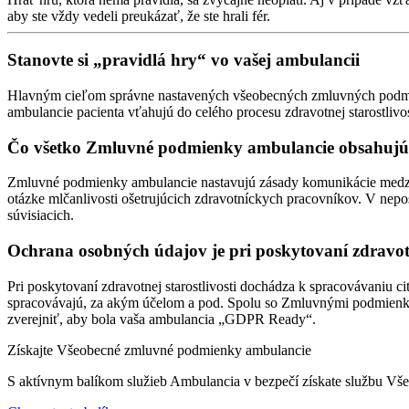
aby ste vždy vedeli preukázať, že ste hrali fér.
Stanovte si „pravidlá hry“ vo vašej ambulancii
Hlavným cieľom správne nastavených všeobecných zmluvných podmien
ambulancie pacienta vťahujú do celého procesu zdravotnej starostlivo
Čo všetko Zmluvné podmienky ambulancie obsahuj
Zmluvné podmienky ambulancie nastavujú zásady komunikácie medzi am
otázke mlčanlivosti ošetrujúcich zdravotníckych pracovníkov. V nepo
súvisiacich.
Ochrana osobných údajov je pri poskytovaní zdravotne
Pri poskytovaní zdravotnej starostlivosti dochádza k spracovávaniu 
spracovávajú, za akým účelom a pod. Spolu so Zmluvnými podmienka
zverejniť, aby bola vaša ambulancia „GDPR Ready“.
Získajte Všeobecné zmluvné podmienky ambulancie
S aktívnym balíkom služieb Ambulancia v bezpečí získate službu V