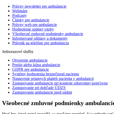
Právny newsletter pre ambulancie
Webináre
Podcasty
Články pre ambulancie
Právny web pre ambulancie
Hodnotenie spätnej väzby
Všeobecné zmluvné podmienky ambulancie
Informované súhlasy a dokumenty
Právnik na telefóne pre ambulanciu
Jednorazové služby
Otvorenie ambulancie
Predaj alebo kúpa ambulancie
GDPR pre ambulancie
Systémy hodnotenia bezpečnosti pacienta
Nastavenie priamych platieb pacienta v ambulancii
Zastupovanie ambulancie pri kontrole zdravotnej poisťovne
Zastupovanie pri dohľade ÚDZS
Zastupovanie ambulancie pred súdmi
Všeobecné zmluvné podmienky ambulanci
Hrať hru, ktorá nemá pravidlá, sa zvyčajne neoplatí. Aj v prípade vz