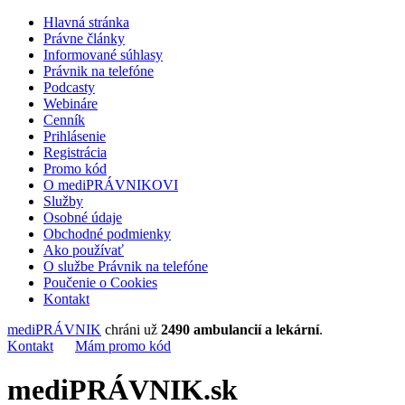
Hlavná stránka
Právne články
Informované súhlasy
Právnik na telefóne
Podcasty
Webináre
Cenník
Prihlásenie
Registrácia
Promo kód
O mediPRÁVNIKOVI
Služby
Osobné údaje
Obchodné podmienky
Ako používať
O službe Právnik na telefóne
Poučenie o Cookies
Kontakt
mediPRÁVNIK
chráni už
2490 ambulancií a lekární
.
Kontakt
Mám promo kód
mediPRÁVNIK.sk