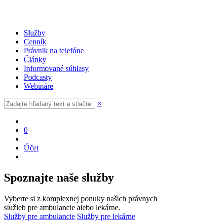
Služby
Cenník
Právnik na telefóne
Články
Informované súhlasy
Podcasty
Webináre
×
0
Účet
Spoznajte naše služby
Vyberte si z komplexnej ponuky našich právnych
služieb pre ambulancie alebo lekárne.
Služby pre ambulancie
Služby pre lekárne