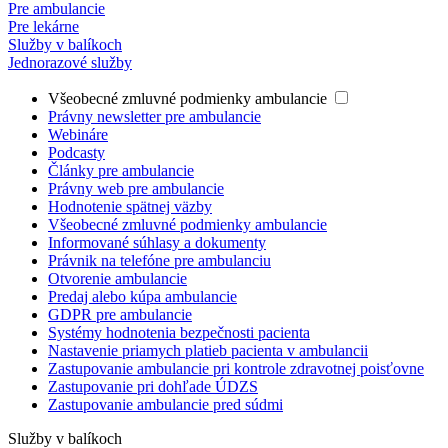
Pre ambulancie
Pre lekárne
Služby v balíkoch
Jednorazové služby
Všeobecné zmluvné podmienky ambulancie
Právny newsletter pre ambulancie
Webináre
Podcasty
Články pre ambulancie
Právny web pre ambulancie
Hodnotenie spätnej väzby
Všeobecné zmluvné podmienky ambulancie
Informované súhlasy a dokumenty
Právnik na telefóne pre ambulanciu
Otvorenie ambulancie
Predaj alebo kúpa ambulancie
GDPR pre ambulancie
Systémy hodnotenia bezpečnosti pacienta
Nastavenie priamych platieb pacienta v ambulancii
Zastupovanie ambulancie pri kontrole zdravotnej poisťovne
Zastupovanie pri dohľade ÚDZS
Zastupovanie ambulancie pred súdmi
Služby v balíkoch