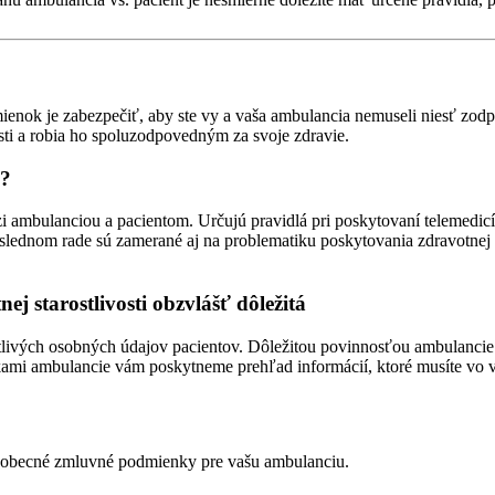
ok je zabezpečiť, aby ste vy a vaša ambulancia nemuseli niesť zod
sti a robia ho spoluzodpovedným za svoje zdravie.
ú?
bulanciou a pacientom. Určujú pravidlá pri poskytovaní telemedicínsk
slednom rade sú zamerané aj na problematiku poskytovania zdravotnej s
j starostlivosti obzvlášť dôležitá
citlivých osobných údajov pacientov. Dôležitou povinnosťou ambulancie
mi ambulancie vám poskytneme prehľad informácií, ktoré musíte vo vz
šeobecné zmluvné podmienky pre vašu ambulanciu.