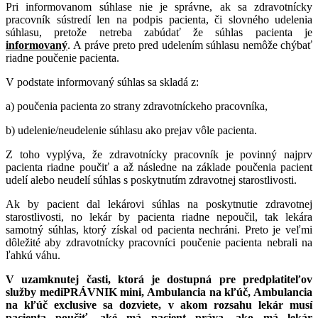
Pri informovanom súhlase nie je správne, ak sa zdravotnícky
pracovník sústredí len na podpis pacienta, či slovného udelenia
súhlasu, pretože netreba zabúdať že súhlas pacienta je
informovaný
. A práve preto pred udelením súhlasu nemôže chýbať
riadne poučenie pacienta.
V podstate informovaný súhlas sa skladá z:
a) poučenia pacienta zo strany zdravotníckeho pracovníka,
b) udelenie/neudelenie súhlasu ako prejav vôle pacienta.
Z toho vyplýva, že zdravotnícky pracovník je povinný najprv
pacienta riadne poučiť a až následne na základe poučenia pacient
udelí alebo neudelí súhlas s poskytnutím zdravotnej starostlivosti.
Ak by pacient dal lekárovi súhlas na poskytnutie zdravotnej
starostlivosti, no lekár by pacienta riadne nepoučil, tak lekára
samotný súhlas, ktorý získal od pacienta nechráni. Preto je veľmi
dôležité aby zdravotnícky pracovníci poučenie pacienta nebrali na
ľahkú váhu.
V uzamknutej časti, ktorá je dostupná pre predplatiteľov
služby mediPRÁVNIK mini, Ambulancia na kľúč, Ambulancia
na kľúč exclusive sa dozviete, v akom rozsahu lekár musí
pacienta poučiť, aké má pacient práva, ako má lekár