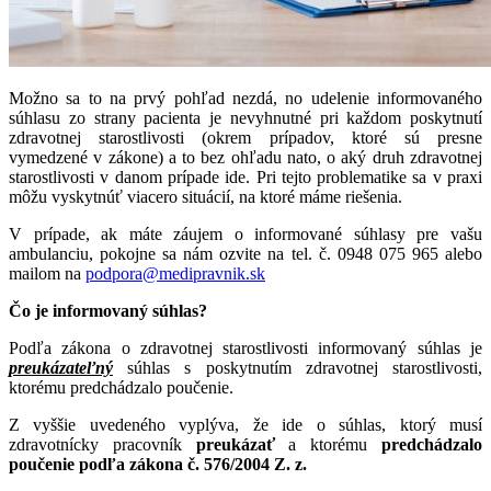
Možno sa to na prvý pohľad nezdá, no udelenie informovaného
súhlasu zo strany pacienta je nevyhnutné pri každom poskytnutí
zdravotnej starostlivosti (okrem prípadov, ktoré sú presne
vymedzené v zákone) a to bez ohľadu nato, o aký druh zdravotnej
starostlivosti v danom prípade ide. Pri tejto problematike sa v praxi
môžu vyskytnúť viacero situácií, na ktoré máme riešenia.
V prípade, ak máte záujem o informované súhlasy pre vašu
ambulanciu, pokojne sa nám ozvite na tel. č. 0948 075 965 alebo
mailom na
podpora@medipravnik.sk
Čo je informovaný súhlas?
Podľa zákona o zdravotnej starostlivosti informovaný súhlas je
preukázateľný
súhlas s poskytnutím zdravotnej starostlivosti,
ktorému predchádzalo poučenie.
Z vyššie uvedeného vyplýva, že ide o súhlas, ktorý musí
zdravotnícky pracovník
preukázať
a ktorému
predchádzalo
poučenie podľa zákona č. 576/2004 Z. z.