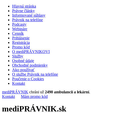
Hlavná stránka
Právne články
Informované súhlasy
Právnik na telefóne
Podcasty
Webináre
Cenník
Prihlásenie
Registrácia
Promo kód
O mediPRÁVNIKOVI
Služby
Osobné údaje
Obchodné podmienky
Ako používať
O službe Právnik na telefóne
Poučenie o Cookies
Kontakt
mediPRÁVNIK
chráni už
2490 ambulancií a lekární
.
Kontakt
Mám promo kód
mediPRÁVNIK.sk