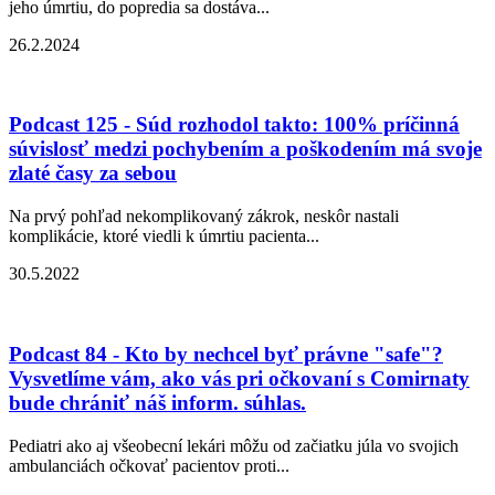
jeho úmrtiu, do popredia sa dostáva...
26.2.2024
Podcast 125 - Súd rozhodol takto: 100% príčinná
súvislosť medzi pochybením a poškodením má svoje
zlaté časy za sebou
Na prvý pohľad nekomplikovaný zákrok, neskôr nastali
komplikácie, ktoré viedli k úmrtiu pacienta...
30.5.2022
Podcast 84 - Kto by nechcel byť právne "safe"?
Vysvetlíme vám, ako vás pri očkovaní s Comirnaty
bude chrániť náš inform. súhlas.
Pediatri ako aj všeobecní lekári môžu od začiatku júla vo svojich
ambulanciách očkovať pacientov proti...