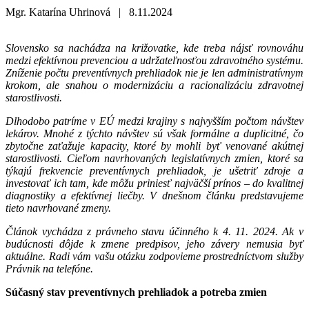
Mgr. Katarína Uhrinová |
8.11.2024
Slovensko sa nachádza na križovatke, kde treba nájsť rovnováhu
medzi efektívnou prevenciou a udržateľnosťou zdravotného systému.
Zníženie počtu preventívnych prehliadok nie je len administratívnym
krokom, ale snahou o modernizáciu a racionalizáciu zdravotnej
starostlivosti.
Dlhodobo patríme v EÚ medzi krajiny s najvyšším počtom návštev
lekárov. Mnohé z týchto návštev sú však formálne a duplicitné, čo
zbytočne zaťažuje kapacity, ktoré by mohli byť venované akútnej
starostlivosti. Cieľom navrhovaných legislatívnych zmien, ktoré sa
týkajú frekvencie preventívnych prehliadok, je ušetriť zdroje a
investovať ich tam, kde môžu priniesť najväčší prínos – do kvalitnej
diagnostiky a efektívnej liečby. V dnešnom článku predstavujeme
tieto navrhované zmeny.
Článok vychádza z právneho stavu účinného k 4. 11. 2024. Ak v
budúcnosti dôjde k zmene predpisov, jeho závery nemusia byť
aktuálne. Radi vám vašu otázku zodpovieme prostredníctvom služby
Právnik na telefóne.
Súčasný stav preventívnych prehliadok a potreba zmien