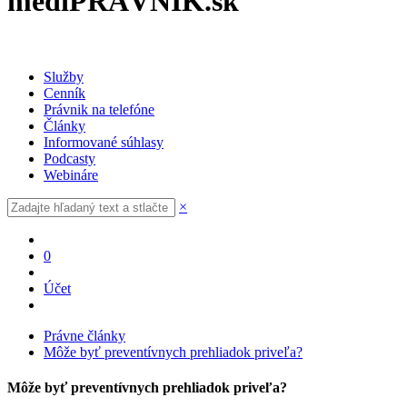
mediPRÁVNIK.sk
Služby
Cenník
Právnik na telefóne
Články
Informované súhlasy
Podcasty
Webináre
×
0
Účet
Právne články
Môže byť preventívnych prehliadok priveľa?
Môže byť preventívnych prehliadok priveľa?