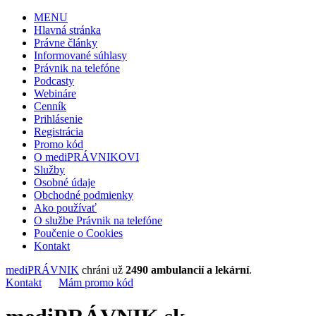
MENU
Hlavná stránka
Právne články
Informované súhlasy
Právnik na telefóne
Podcasty
Webináre
Cenník
Prihlásenie
Registrácia
Promo kód
O mediPRÁVNIKOVI
Služby
Osobné údaje
Obchodné podmienky
Ako používať
O službe Právnik na telefóne
Poučenie o Cookies
Kontakt
mediPRÁVNIK
chráni už
2490 ambulancií a lekární
.
Kontakt
Mám promo kód