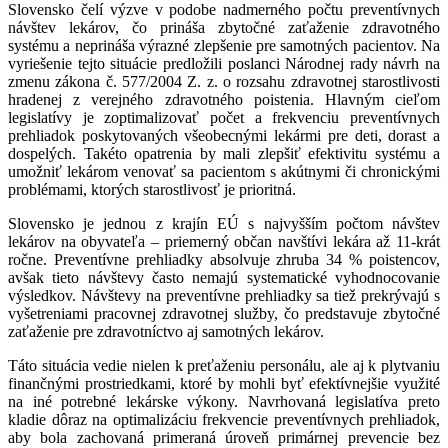
Slovensko čelí výzve v podobe nadmerného počtu preventívnych
návštev lekárov, čo prináša zbytočné zaťaženie zdravotného
systému a neprináša výrazné zlepšenie pre samotných pacientov. Na
vyriešenie tejto situácie predložili poslanci Národnej rady návrh na
zmenu zákona č. 577/2004 Z. z. o rozsahu zdravotnej starostlivosti
hradenej z verejného zdravotného poistenia. Hlavným cieľom
legislatívy je zoptimalizovať počet a frekvenciu preventívnych
prehliadok poskytovaných všeobecnými lekármi pre deti, dorast a
dospelých. Takéto opatrenia by mali zlepšiť efektivitu systému a
umožniť lekárom venovať sa pacientom s akútnymi či chronickými
problémami, ktorých starostlivosť je prioritná.
Slovensko je jednou z krajín EÚ s najvyšším počtom návštev
lekárov na obyvateľa – priemerný občan navštívi lekára až 11-krát
ročne. Preventívne prehliadky absolvuje zhruba 34 % poistencov,
avšak tieto návštevy často nemajú systematické vyhodnocovanie
výsledkov. Návštevy na preventívne prehliadky sa tiež prekrývajú s
vyšetreniami pracovnej zdravotnej služby, čo predstavuje zbytočné
zaťaženie pre zdravotníctvo aj samotných lekárov.
Táto situácia vedie nielen k preťaženiu personálu, ale aj k plytvaniu
finančnými prostriedkami, ktoré by mohli byť efektívnejšie využité
na iné potrebné lekárske výkony. Navrhovaná legislatíva preto
kladie dôraz na optimalizáciu frekvencie preventívnych prehliadok,
aby bola zachovaná primeraná úroveň primárnej prevencie bez