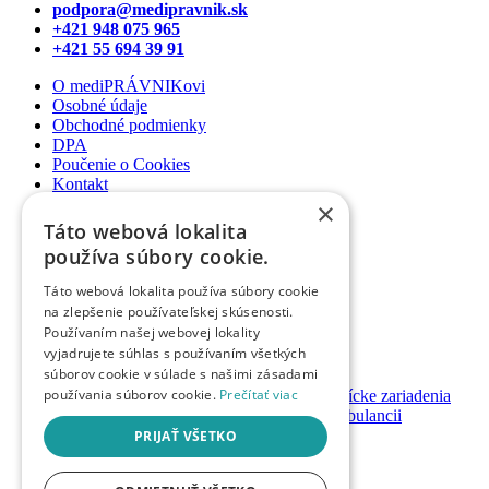
podpora@medipravnik.sk
+421 948 075 965
+421 55 694 39 91
O mediPRÁVNIKovi
Osobné údaje
Obchodné podmienky
DPA
Poučenie o Cookies
Kontakt
×
Newsletter
Táto webová lokalita
Články
používa súbory cookie.
Podcasty
Webináre
Táto webová lokalita používa súbory cookie
Informované súhlasy
na zlepšenie používateľskej skúsenosti.
Právny web pre ambulancie
Používaním našej webovej lokality
Právnik na telefóne
vyjadrujete súhlas s používaním všetkých
súborov cookie v súlade s našimi zásadami
GDPR ambulancie / lekárne
používania súborov cookie.
Prečítať viac
Systémy bezpečnosti pacienta pre zdravotnícke zariadenia
Nastavenie priamych platieb pacienta v ambulancii
Založenie / prevody ambulancií a lekární
PRIJAŤ VŠETKO
Registrácia