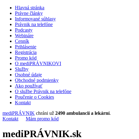
Hlavná stránka
Právne články
Informované súhlasy
Právnik na telefóne
Podcasty
Webináre
Cenník
Prihlásenie
Registrácia
Promo kód
O mediPRÁVNIKOVI
Služby
Osobné údaje
Obchodné podmienky
Ako používať
O službe Právnik na telefóne
Poučenie o Cookies
Kontakt
mediPRÁVNIK
chráni už
2490 ambulancií a lekární
.
Kontakt
Mám promo kód
mediPRÁVNIK.sk