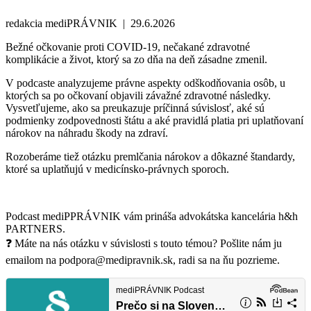
redakcia mediPRÁVNIK | 29.6.2026
Bežné očkovanie proti COVID-19, nečakané zdravotné
komplikácie a život, ktorý sa zo dňa na deň zásadne zmenil.
V podcaste analyzujeme právne aspekty odškodňovania osôb, u
ktorých sa po očkovaní objavili závažné zdravotné následky.
Vysvetľujeme, ako sa preukazuje príčinná súvislosť, aké sú
podmienky zodpovednosti štátu a aké pravidlá platia pri uplatňovaní
nárokov na náhradu škody na zdraví.
Rozoberáme tiež otázku premlčania nárokov a dôkazné štandardy,
ktoré sa uplatňujú v medicínsko-právnych sporoch.
Podcast mediPPRÁVNIK vám prináša advokátska kancelária h&h
PARTNERS.
❓ Máte na nás otázku v súvislosti s touto témou? Pošlite nám ju
emailom na podpora@medipravnik.sk, radi sa na ňu pozrieme.