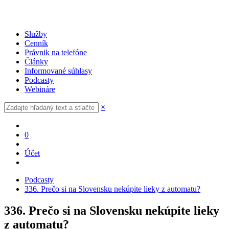
Služby
Cenník
Právnik na telefóne
Články
Informované súhlasy
Podcasty
Webináre
×
0
Účet
Podcasty
336. Prečo si na Slovensku nekúpite lieky z automatu?
336. Prečo si na Slovensku nekúpite lieky
z automatu?