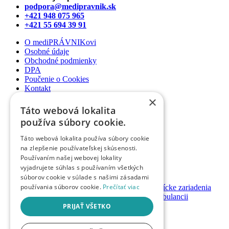
podpora@medipravnik.sk
+421 948 075 965
+421 55 694 39 91
O mediPRÁVNIKovi
Osobné údaje
Obchodné podmienky
DPA
Poučenie o Cookies
Kontakt
×
Newsletter
Táto webová lokalita
Články
používa súbory cookie.
Podcasty
Webináre
Táto webová lokalita používa súbory cookie
Informované súhlasy
na zlepšenie používateľskej skúsenosti.
Právny web pre ambulancie
Používaním našej webovej lokality
Právnik na telefóne
vyjadrujete súhlas s používaním všetkých
súborov cookie v súlade s našimi zásadami
GDPR ambulancie / lekárne
používania súborov cookie.
Prečítať viac
Systémy bezpečnosti pacienta pre zdravotnícke zariadenia
Nastavenie priamych platieb pacienta v ambulancii
Založenie / prevody ambulancií a lekární
PRIJAŤ VŠETKO
Registrácia