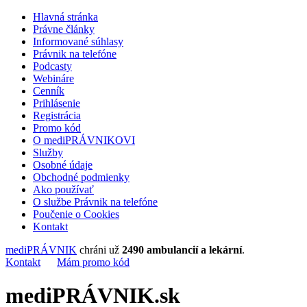
Hlavná stránka
Právne články
Informované súhlasy
Právnik na telefóne
Podcasty
Webináre
Cenník
Prihlásenie
Registrácia
Promo kód
O mediPRÁVNIKOVI
Služby
Osobné údaje
Obchodné podmienky
Ako používať
O službe Právnik na telefóne
Poučenie o Cookies
Kontakt
mediPRÁVNIK
chráni už
2490 ambulancií a lekární
.
Kontakt
Mám promo kód
mediPRÁVNIK.sk