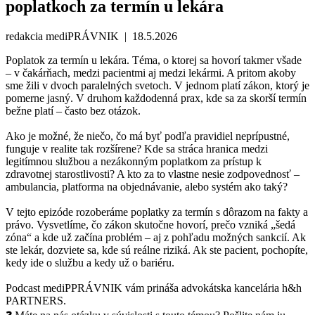
poplatkoch za termín u lekára
redakcia mediPRÁVNIK | 18.5.2026
Poplatok za termín u lekára. Téma, o ktorej sa hovorí takmer všade
– v čakárňach, medzi pacientmi aj medzi lekármi. A pritom akoby
sme žili v dvoch paralelných svetoch. V jednom platí zákon, ktorý je
pomerne jasný. V druhom každodenná prax, kde sa za skorší termín
bežne platí – často bez otázok.
Ako je možné, že niečo, čo má byť podľa pravidiel neprípustné,
funguje v realite tak rozšírene? Kde sa stráca hranica medzi
legitímnou službou a nezákonným poplatkom za prístup k
zdravotnej starostlivosti? A kto za to vlastne nesie zodpovednosť –
ambulancia, platforma na objednávanie, alebo systém ako taký?
V tejto epizóde rozoberáme poplatky za termín s dôrazom na fakty a
právo. Vysvetlíme, čo zákon skutočne hovorí, prečo vzniká „šedá
zóna“ a kde už začína problém – aj z pohľadu možných sankcií. Ak
ste lekár, dozviete sa, kde sú reálne riziká. Ak ste pacient, pochopíte,
kedy ide o službu a kedy už o bariéru.
Podcast mediPPRÁVNIK vám prináša advokátska kancelária h&h
PARTNERS.