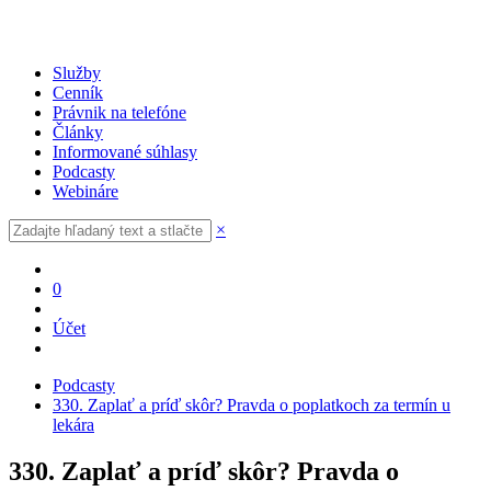
Služby
Cenník
Právnik na telefóne
Články
Informované súhlasy
Podcasty
Webináre
×
0
Účet
Podcasty
330. Zaplať a príď skôr? Pravda o poplatkoch za termín u
lekára
330. Zaplať a príď skôr? Pravda o