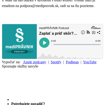
❓ Máte na nás otázku v súvislosti s touto témou? Pošlite nám ju
emailom na podpora@medipravnik.sk, radi sa na ňu pozrieme.
Vypočuť na:
Apple podcasty
|
Spotify
|
Podbean
|
YouTube
Spoznajte služby navyše
Potrebujete poradiť?