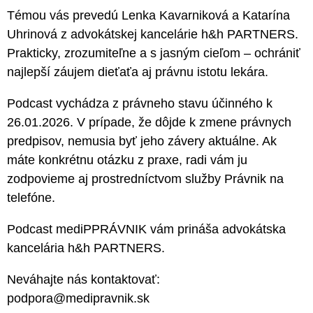
Témou vás prevedú Lenka Kavarniková a Katarína
Uhrinová z advokátskej kancelárie h&h PARTNERS.
Prakticky, zrozumiteľne a s jasným cieľom – ochrániť
najlepší záujem dieťaťa aj právnu istotu lekára.
Podcast vychádza z právneho stavu účinného k
26.01.2026. V prípade, že dôjde k zmene právnych
predpisov, nemusia byť jeho závery aktuálne. Ak
máte konkrétnu otázku z praxe, radi vám ju
zodpovieme aj prostredníctvom služby Právnik na
telefóne.
Podcast mediPPRÁVNIK vám prináša advokátska
kancelária h&h PARTNERS.
Neváhajte nás kontaktovať:
podpora@medipravnik.sk