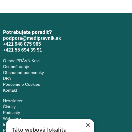
Potrebujete poradiť?
podpora@medipravnik.sk
+421 948 075 965
+421 55 694 39 91
O mediPRÁVNIKovi
Osobné údaje
Obchodné podmienky
DPA
Poučenie o Cookies
Kontakt
Newsletter
Články
Podcasty
Webináre
×
Informované súhlasy
Táto webová lokalita
Právny web pre ambulancie