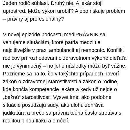
Jeden rodič súhlasí. Druhý nie. A lekár stojí
uprostred. Môže výkon urobiť? Alebo riskuje problém
– právny aj profesionálny?
V novej epizóde podcastu mediPRÁVNIK sa
venujeme situáciám, ktoré patria medzi tie
najcitlivejšie v praxi ambulancií aj nemocníc. Konflikt
rodičov pri rozhodovaní o zdravotnom výkone dieťaťa
nie je výnimočný – no jeho následky môžu byť vážne.
Pozrieme sa na to, čo v takýchto prípadoch hovorí
zákon o zdravotnej starostlivosti a zákon o rodine,
kde končia kompetencie lekára a kedy už nejde o
„bežnú“ starostlivosť. Vysvetlíme, ako podobné
situácie posudzujú súdy, akú úlohu zohráva
judikatúra a prečo sa právna teória často stretáva s
realitou plnou tlaku a emócií.