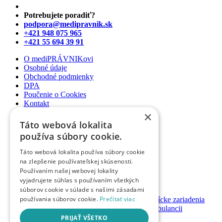
Potrebujete poradiť?
podpora@medipravnik.sk
+421 948 075 965
+421 55 694 39 91
O mediPRÁVNIKovi
Osobné údaje
Obchodné podmienky
DPA
Poučenie o Cookies
Kontakt
×
Newsletter
Táto webová lokalita
Články
používa súbory cookie.
Podcasty
Webináre
Táto webová lokalita používa súbory cookie
Informované súhlasy
na zlepšenie používateľskej skúsenosti.
Právny web pre ambulancie
Používaním našej webovej lokality
Právnik na telefóne
vyjadrujete súhlas s používaním všetkých
súborov cookie v súlade s našimi zásadami
GDPR ambulancie / lekárne
používania súborov cookie.
Prečítať viac
Systémy bezpečnosti pacienta pre zdravotnícke zariadenia
Nastavenie priamych platieb pacienta v ambulancii
Založenie / prevody ambulancií a lekární
PRIJAŤ VŠETKO