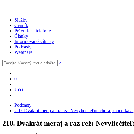
Služby
Cenník
Právnik na telefóne
Články
Informované súhlasy
Podcasty
Webináre
×
0
Účet
Podcasty
210. Dvakrát meraj a raz rež: Nevyliečiteľne chorá pacientka a 
210. Dvakrát meraj a raz rež: Nevyliečiteľ