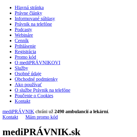
Hlavná stránka
Právne články
Informované súhlasy
Právnik na telefóne
Podcasty
Webináre
Cenník
Prihlásenie
Registrácia
Promo kód
O mediPRÁVNIKOVI
Služby
Osobné údaje
Obchodné podmienky
Ako používať
O službe Právnik na telefóne
Poučenie o Cookies
Kontakt
mediPRÁVNIK
chráni už
2490 ambulancií a lekární
.
Kontakt
Mám promo kód
mediPRÁVNIK.sk