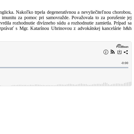
Anglicka. Nakoľko trpela degeneratívnou a nevyliečiteľnou chorobou,
u imunitu za pomoc pri samovražde. Považovala to za porušenie jej
dila rozhodnutie divízneho súdu a rozhodnutie zamietla. Prípad sa
zprávať s Mgr. Katarínou Uhrinovou z advokátskej kancelárie h&h