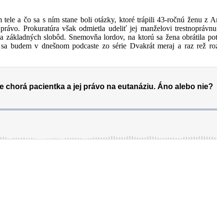
ele a čo sa s ním stane boli otázky, ktoré trápili 43-ročnú ženu z 
právo. Prokuratúra však odmietla udeliť jej manželovi trestnoprávn
ákladných slobôd. Snemovňa lordov, na ktorú sa žena obrátila potvr
 sa budem v dnešnom podcaste zo série Dvakrát meraj a raz rež ro