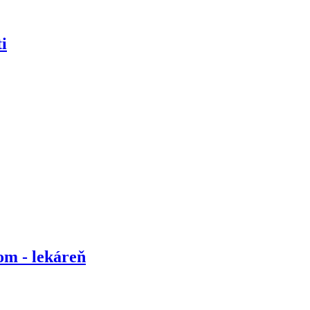
i
om - lekáreň