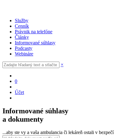
Služby
Cenník
Právnik na telefóne
Články
Informované súhlasy
Podcasty
Webináre
×
0
Účet
Informované súhlasy
a dokumenty
...aby ste vy a vaša ambulancia či lekáreň ostali v bezpečí