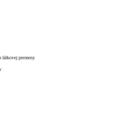
h látkovej premeny
y