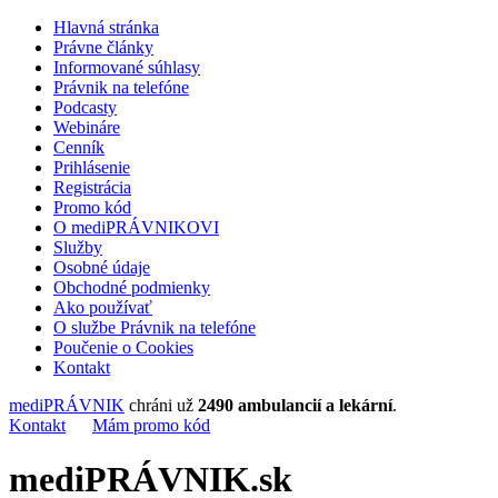
Hlavná stránka
Právne články
Informované súhlasy
Právnik na telefóne
Podcasty
Webináre
Cenník
Prihlásenie
Registrácia
Promo kód
O mediPRÁVNIKOVI
Služby
Osobné údaje
Obchodné podmienky
Ako používať
O službe Právnik na telefóne
Poučenie o Cookies
Kontakt
mediPRÁVNIK
chráni už
2490 ambulancií a lekární
.
Kontakt
Mám promo kód
mediPRÁVNIK.sk