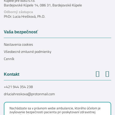
Kúpele pre dušu s.r.o.
Bardejovské Kúpele 14, 086 31, Bardejovské Kúpele
Odborný zástupca
PhDr. Lucia Hrešková, Ph.D.
Vaša bezpečnosť
Nastavenia cookies
Všeobecné zmluvné podmienky
Cenník
Kontakt
+421 944 354 238
drluciahreskova@protonmail.com
Nachádzate sa v právnom webe ambulancie, ktorého účelom je
zvyšovanie bezpečnosti pacienta pri poskytovaní zdravotnej