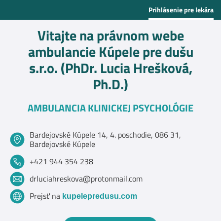
Prihlásenie pre lekára
Vitajte na právnom webe
ambulancie Kúpele pre dušu
s.r.o. (PhDr. Lucia Hrešková,
Ph.D.)
AMBULANCIA KLINICKEJ PSYCHOLÓGIE
Bardejovské Kúpele 14, 4. poschodie, 086 31,
Bardejovské Kúpele
+421 944 354 238
drluciahreskova@protonmail.com
Prejsť na
kupelepredusu.com