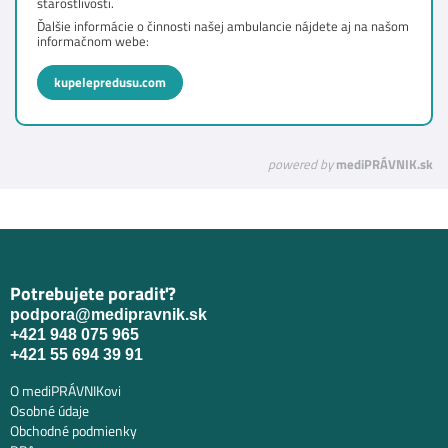
starostlivosti.
Ďalšie informácie o činnosti našej ambulancie nájdete aj na našom
informačnom webe:
kupelepredusu.com
powered by
mediPRÁVNIK.sk
Potrebujete poradiť?
podpora@medipravnik.sk
+421 948 075 965
+421 55 694 39 91
O mediPRÁVNIKovi
Osobné údaje
Obchodné podmienky