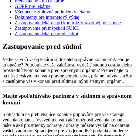
Predaj alebo kúpa lekárne
GDPR pre lekárne
Všeobecné zmluvné podmienky lekárne
Dokumenty pre internetový výdaj
Zastupovanie lekárne pri kontrole zdravotnej poisťovne
Zastupovanie pri inšpekcii ŠÚKL
Zastupovanie lekárne pred súdmi
Zastupovanie pred súdmi
Vedie sa voči vašej lekárni súdne alebo správne konanie? Alebo je
to opačne? Potrebujete vaše záležitosti vyriešiť súdnou cestou alebo
prostredníctvom konania pred správnymi orgánmi? Prenechajte to
na nás. Poskytneme vám právne poradenstvo, priame právne služby
a zastúpime vás v konaní pred súdmi a inými štátnymi orgánmi.
Majte spoľahlivého partnera v súdnom a správnom
konaní
S ohľadom na prebiehajúce konanie pripravíme pre vás stratégiu
vedenia konania. Vysvetlíme vám aké možnosti vedenia konania
máte a aké prostriedky ochrany / obrany môžete využiť na ochranu
vašich záujmov. Spracujeme pre vás jednotlivé podania a budeme