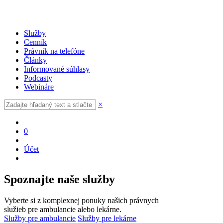
Služby
Cenník
Právnik na telefóne
Články
Informované súhlasy
Podcasty
Webináre
×
0
Účet
Spoznajte naše služby
Vyberte si z komplexnej ponuky našich právnych
služieb pre ambulancie alebo lekárne.
Služby pre ambulancie
Služby pre lekárne