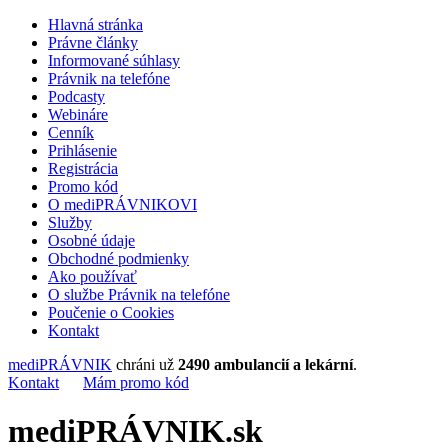
Hlavná stránka
Právne články
Informované súhlasy
Právnik na telefóne
Podcasty
Webináre
Cenník
Prihlásenie
Registrácia
Promo kód
O mediPRÁVNIKOVI
Služby
Osobné údaje
Obchodné podmienky
Ako používať
O službe Právnik na telefóne
Poučenie o Cookies
Kontakt
mediPRÁVNIK
chráni už
2490 ambulancií a lekární
.
Kontakt
Mám promo kód
mediPRÁVNIK.sk