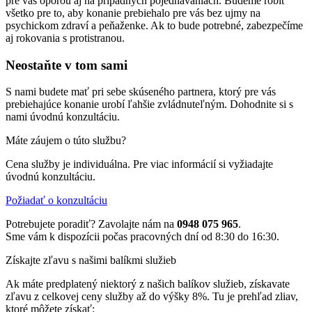
pre vás oporou aj na prípadných pojednávaniach. Budeme robiť
všetko pre to, aby konanie prebiehalo pre vás bez ujmy na
psychickom zdraví a peňaženke. Ak to bude potrebné, zabezpečíme
aj rokovania s protistranou.
Neostaňte v tom sami
S nami budete mať pri sebe skúseného partnera, ktorý pre vás
prebiehajúce konanie urobí ľahšie zvládnuteľným. Dohodnite si s
nami úvodnú konzultáciu.
Máte záujem o túto službu?
Cena služby je individuálna. Pre viac informácií si vyžiadajte
úvodnú konzultáciu.
Požiadať o konzultáciu
Potrebujete poradiť? Zavolajte nám na
0948 075 965
.
Sme vám k dispozícii počas pracovných dní od 8:30 do 16:30.
Získajte zľavu s našimi balíkmi služieb
Ak máte predplatený niektorý z našich balíkov služieb, získavate
zľavu z celkovej ceny služby až do výšky 8%. Tu je prehľad zliav,
ktoré môžete získať: