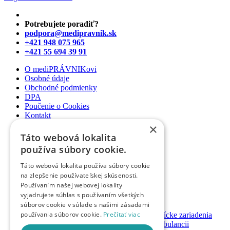
Potrebujete poradiť?
podpora@medipravnik.sk
+421 948 075 965
+421 55 694 39 91
O mediPRÁVNIKovi
Osobné údaje
Obchodné podmienky
DPA
Poučenie o Cookies
Kontakt
×
Newsletter
Táto webová lokalita
Články
používa súbory cookie.
Podcasty
Webináre
Táto webová lokalita používa súbory cookie
Informované súhlasy
na zlepšenie používateľskej skúsenosti.
Právny web pre ambulancie
Používaním našej webovej lokality
Právnik na telefóne
vyjadrujete súhlas s používaním všetkých
súborov cookie v súlade s našimi zásadami
GDPR ambulancie / lekárne
používania súborov cookie.
Prečítať viac
Systémy bezpečnosti pacienta pre zdravotnícke zariadenia
Nastavenie priamych platieb pacienta v ambulancii