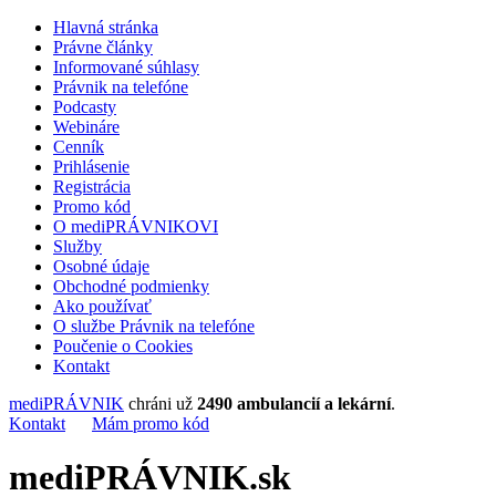
Hlavná stránka
Právne články
Informované súhlasy
Právnik na telefóne
Podcasty
Webináre
Cenník
Prihlásenie
Registrácia
Promo kód
O mediPRÁVNIKOVI
Služby
Osobné údaje
Obchodné podmienky
Ako používať
O službe Právnik na telefóne
Poučenie o Cookies
Kontakt
mediPRÁVNIK
chráni už
2490 ambulancií a lekární
.
Kontakt
Mám promo kód
mediPRÁVNIK.sk