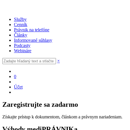
Služby
Cenník
Právnik na telefóne
Články
Informované súhlasy
Podcasty
Webináre
×
0
Účet
Zaregistrujte sa zadarmo
Získajte prístup k dokumentom, článkom a právnym nariadeniam.
Výhody mediPRÁVNIKa