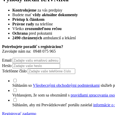
Kontrolujeme
za vás predpisy
Budete mať
vždy aktuálne dokumenty
Prístup k článkom
Právne rady
na telefóne
Všetko
zrozumiteľnou rečou
Ochrana
pred pokutami
2490 chránených
ambulancií a lekární
Potrebujete poradiť s registráciou?
Zavolajte nám na:
0948 075 965
Email
Heslo
Telefónne číslo
Súhlasím so
Všeobecnými obchodnými podmienkami
služieb p
Vyhlasujem, že som sa oboznámil s
pravidlami spracovania os
Súhlasím, aby mi Prevádzkovateľ portálu zasielal
informácie o 
Registrovať zadarmo