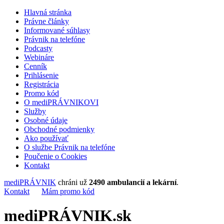
Hlavná stránka
Právne články
Informované súhlasy
Právnik na telefóne
Podcasty
Webináre
Cenník
Prihlásenie
Registrácia
Promo kód
O mediPRÁVNIKOVI
Služby
Osobné údaje
Obchodné podmienky
Ako používať
O službe Právnik na telefóne
Poučenie o Cookies
Kontakt
mediPRÁVNIK
chráni už
2490 ambulancií a lekární
.
Kontakt
Mám promo kód
mediPRÁVNIK.sk