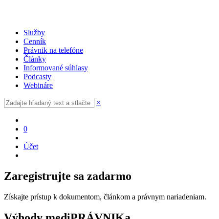
Služby
Cenník
Právnik na telefóne
Články
Informované súhlasy
Podcasty
Webináre
×
0
Účet
Zaregistrujte sa zadarmo
Získajte prístup k dokumentom, článkom a právnym nariadeniam.
Výhody mediPRÁVNIKa