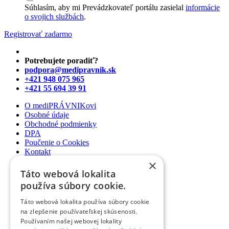
Súhlasím, aby mi Prevádzkovateľ portálu zasielal
informácie
o svojich službách
.
Registrovať zadarmo
Potrebujete poradiť?
podpora@medipravnik.sk
+421 948 075 965
+421 55 694 39 91
O mediPRÁVNIKovi
Osobné údaje
Obchodné podmienky
DPA
Poučenie o Cookies
Kontakt
×
Newsletter
Táto webová lokalita
Články
používa súbory cookie.
Podcasty
Webináre
Táto webová lokalita používa súbory cookie
Informované súhlasy
na zlepšenie používateľskej skúsenosti.
Právny web pre ambulancie
Používaním našej webovej lokality
Právnik na telefóne