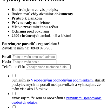
Kontrolujeme
za vás predpisy
Budete mať
vždy aktuálne dokumenty
Prístup k článkom
Právne rady
na telefóne
Všetko
zrozumiteľnou rečou
Ochrana
pred pokutami
2490 chránených
ambulancií a lekární
Potrebujete poradiť s registráciou?
Zavolajte nám na:
0948 075 965
Email
Heslo
Telefónne číslo
Súhlasím so
Všeobecnými obchodnými podmienkami
služieb
poskytovaných na portáli medipravnik.sk a vyhlasujem, že
mám viac ako 16 rokov.
Vyhlasujem, že som sa oboznámil s
pravidlami spracovania
osobných údajov
.